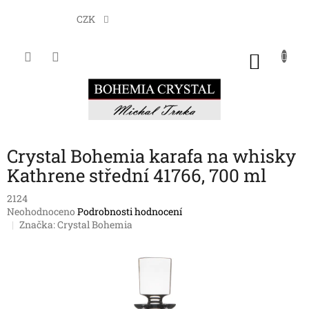
Přejít
na
CZK
obsah
NÁKU
KOŠÍK
Crystal Bohemia karafa na whisky
Kathrene střední 41766, 700 ml
2124
Průměrné
Neohodnoceno
Podrobnosti hodnocení
hodnocení
Značka:
Crystal Bohemia
produktu
je
0,0
z
5
hvězdiček.