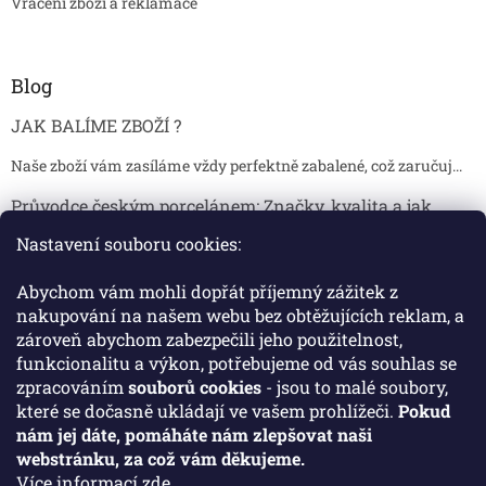
Vrácení zboží a reklamace
Blog
JAK BALÍME ZBOŽÍ ?
Naše zboží vám zasíláme vždy perfektně zabalené, což zaručuj...
Průvodce českým porcelánem: Značky, kvalita a jak
poznat originál
Nastavení souboru cookies:
Proč je český porcelán tak ceněný Český porcelán patří dlou...
Abychom vám mohli dopřát příjemný zážitek z
Jak skladovat broušené sklenice, aby se nepoškodily?
nakupování na našem webu bez obtěžujících reklam, a
zároveň abychom zabezpečili jeho použitelnost,
Broušené sklenice jsou symbolem elegance, tradice a luxusu. ...
funkcionalitu a výkon, potřebujeme od vás souhlas se
zpracováním
souborů cookies
- jsou to malé soubory,
které se dočasně ukládají ve vašem prohlížeči.
Pokud
Facebook
nám jej dáte, pomáháte nám zlepšovat naši
webstránku, za což vám děkujeme.
Více informací
zde
.