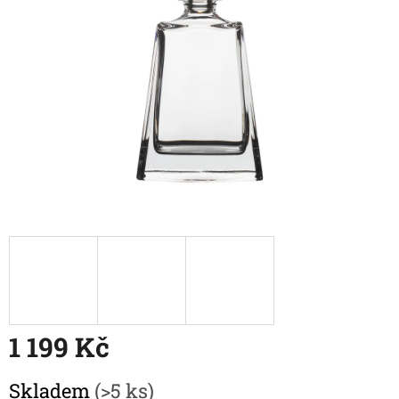
1 199 Kč
Měrná
Skladem
(>5 ks)
cena: