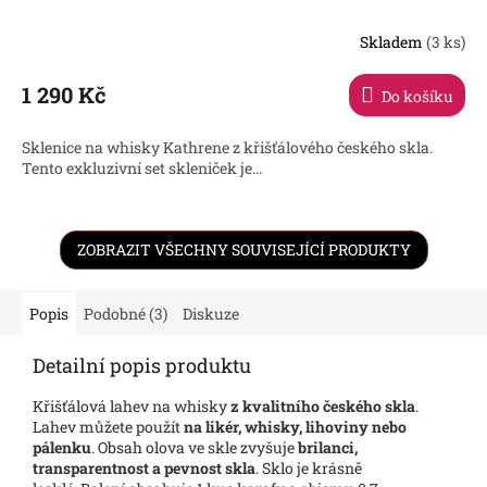
Skladem
(3 ks)
1 290 Kč
Do košíku
Sklenice na whisky Kathrene z křišťálového českého skla.
Tento exkluzivní set skleniček je...
ZOBRAZIT VŠECHNY SOUVISEJÍCÍ PRODUKTY
Popis
Podobné (3)
Diskuze
Detailní popis produktu
Křišťálová lahev na whisky
z kvalitního českého skla
.
Lahev můžete použít
na likér, whisky, lihoviny nebo
pálenku
. Obsah olova ve skle zvyšuje
brilanci,
transparentnost a pevnost skla
. Sklo je krásně