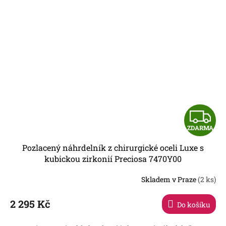
Z
ZDARMA
D
Pozlacený náhrdelník z chirurgické oceli Luxe s
A
kubickou zirkonií Preciosa 7470Y00
R
Skladem v Praze
(2 ks)
2 295 Kč
Do košíku
A