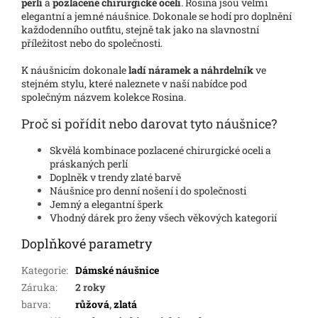
perlí
a
pozlacené chirurgické oceli
. Rosina jsou velmi
elegantní a jemné náušnice. Dokonale se hodí pro doplnění
každodenního outfitu, stejně tak jako na slavnostní
příležitost nebo do společnosti.
K náušnicím dokonale
ladí náramek a náhrdelník
ve
stejném stylu, které naleznete v naší nabídce pod
společným názvem kolekce Rosina.
Proč si pořídit nebo darovat tyto náušnice?
Skvělá kombinace pozlacené chirurgické oceli a
práskaných perlí
Doplněk v trendy zlaté barvě
Náušnice pro denní nošení i do společnosti
Jemný a elegantní šperk
Vhodný dárek pro ženy všech věkových kategorií
Doplňkové parametry
Kategorie
:
Dámské náušnice
Záruka
:
2 roky
barva
:
růžová
,
zlatá