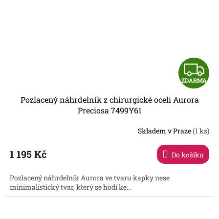
Z
ZDARMA
D
Pozlacený náhrdelník z chirurgické oceli Aurora
A
Preciosa 7499Y61
R
Skladem v Praze
(1 ks)
1 195 Kč
Do košíku
A
Pozlacený náhrdelník Aurora ve tvaru kapky nese
minimalistický tvar, který se hodí ke...