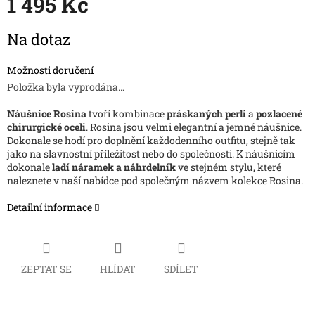
1 495 Kč
A
Měrná
Na dotaz
cena:
Možnosti doručení
Položka byla vyprodána…
Náušnice
Rosina
tvoří kombinace
práskaných perlí
a
pozlacené
chirurgické oceli
. Rosina jsou velmi elegantní a jemné náušnice.
Dokonale se hodí pro doplnění každodenního outfitu, stejně tak
jako na slavnostní příležitost nebo do společnosti. K náušnicím
dokonale
ladí náramek a náhrdelník
ve stejném stylu, které
naleznete v naší nabídce pod společným názvem kolekce Rosina.
Detailní informace
ZEPTAT SE
HLÍDAT
SDÍLET