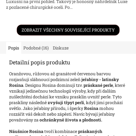
Luxusní na první pohled. Takový je honosný náhrdelník Luxe
z pozlacené chirurgické oceli. Po...
ZOBRAZIT VŠECHNY SOUVISEJÍCÍ PRODUKTY
Popis
Podobné (16)
Diskuze
Detailní popis produktu
Oranžovou, růžovou až granátově červenou barvou
rozjasňují slábnoucí podzimní zeleň
jeřabiny - latinsky
Rosina
. Designu Rosina dominují tzv.
práskané perle
, které
vznikají jedinečnou technologií výroby, kdy při dalším
zušlechtění dochází ke vzniku prasklin uvnitř perle. Tyto
praskliny následně
zvyšují třpyt perlí
, když jimi prochází
světlo. Jako jeřabiny přírodu, i šperky
Rosina
mohou
rozzářit váš dekolt nebo zápěstí. Navíc bývají jeřabiny
považovány za
ochránkyně života a plodnosti.
Náušnice
Rosina
tvoří kombinace
práskaných