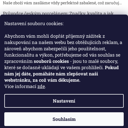
Naše zboží vám zasíláme vždy perfektně zabalené, což zaručuj...
Průvodce českým porcelánem: Značky, kvalita a jak
poznat originál
Nastavení souboru cookies:
Proč je český porcelán tak ceněný Český porcelán patří dlou...
Abychom vám mohli dopřát příjemný zážitek z
Jak skladovat broušené sklenice, aby se nepoškodily?
nakupování na našem webu bez obtěžujících reklam, a
zároveň abychom zabezpečili jeho použitelnost,
Broušené sklenice jsou symbolem elegance, tradice a luxusu. ...
funkcionalitu a výkon, potřebujeme od vás souhlas se
zpracováním
souborů cookies
- jsou to malé soubory,
které se dočasně ukládají ve vašem prohlížeči.
Pokud
Facebook
nám jej dáte, pomáháte nám zlepšovat naši
webstránku, za což vám děkujeme.
Více informací
zde
.
Nastavení
Vytvořil Shoptet
Souhlasím
Copyright 2026
Crystal Porcelan
. Všechna práva vyhrazena.