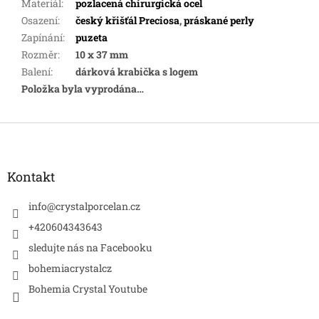
Materiál
:
pozlacená chirurgická ocel
Osazení
:
český křišťál Preciosa
,
práskané perly
Zapínání
:
puzeta
Rozměr
:
10 x 37 mm
Balení
:
dárková krabička s logem
Položka byla vyprodána…
Z
á
p
a
Kontakt
t
í
info
@
crystalporcelan.cz
+420604343643
sledujte nás na Facebooku
bohemiacrystalcz
Bohemia Crystal Youtube