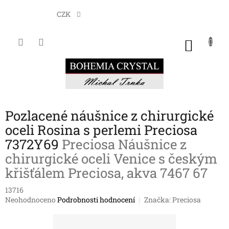
Přejít
na
CZK
obsah
NÁKU
KOŠÍK
Pozlacené náušnice z chirurgické
oceli Rosina s perlemi Preciosa
7372Y69
Preciosa Náušnice z
chirurgické oceli Venice s českým
křišťálem Preciosa, akva 7467 67
13716
Průměrné
Neohodnoceno
Podrobnosti hodnocení
Značka:
Preciosa
hodnocení
produktu
je