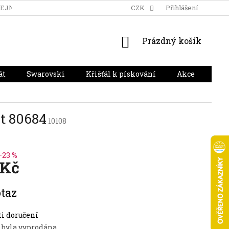
DEJNA
DOPRAVA A PLATBA
HODNOCENÍ OBCHODU
CZK
Přihlášení
NÁKUPNÍ
Prázdný košík
KOŠÍK
át
Swarovski
Křišťál k pískování
Akce
Dár
st 80684
10108
–23 %
 Kč
taz
i doručení
 byla vyprodána…