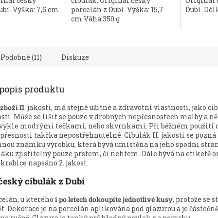
ginál český
cibulák. Originál český
Originál 
5
ubí. Výška: 7,5 cm
porcelán z Dubí. Výška: 15,7
Dubí. Dél
hvězdiček.
cm Váha:350 g
Podobné (11)
Diskuze
 popis produktu
zboží II
. jakosti, má stejné užitné a zdravotní vlastnosti, jako c
kosti. Může se lišit se pouze v drobných nepřesnostech malby a 
bvykle modrými tečkami, nebo skvrnkami. Při běžném použití c
epřesnosti takřka nepostřehnutelné. Cibulák II. jakosti se pozná
nnou známku výrobku, která bývá umístěna na jeho spodní stran
láku zjistitelný pouze prstem, či nehtem. Dále bývá na etiketě o
krabice napsáno 2. jakost.
český cibulák z Dubí
celán, u kterého
i po letech dokoupíte jednotlivé kusy
, protože se s
t. Dekorace je na porcelán aplikována pod glazurou a je částečn
na ručně. Glazura je tenký průhledný povlak na povrchu