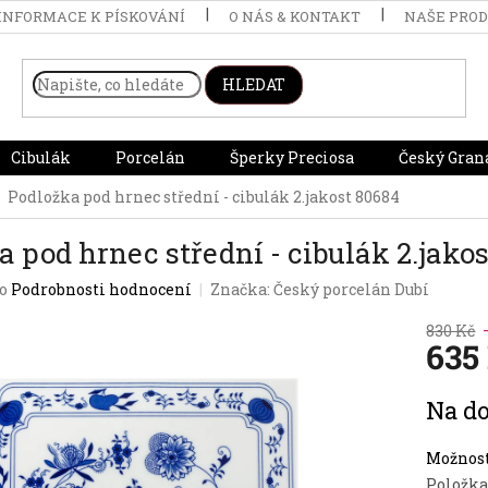
INFORMACE K PÍSKOVÁNÍ
O NÁS & KONTAKT
NAŠE PRO
HLEDAT
Cibulák
Porcelán
Šperky Preciosa
Český Gran
Podložka pod hrnec střední - cibulák 2.jakost 80684
a pod hrnec střední - cibulák 2.jako
o
Podrobnosti hodnocení
Značka:
Český porcelán Dubí
830 Kč
635
Měrná
Na do
cena:
Možnost
Položka