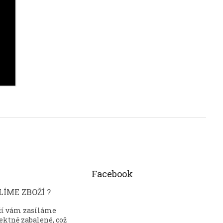
Facebook
ÍME ZBOŽÍ ?
ží vám zasíláme
ektně zabalené, což