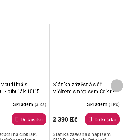
Další
dvoudílná s
Slánka závěsná s dř.
produkt
 - cibulák 10115
víčkem s nápisem Cukr -
cibulák 10116
Skladem
(3 ks)
Skladem
(1 ks)
2 390 Kč
Do košíku
Do košíku
voudílná cibulák.
Slánka závěsná s nápisem