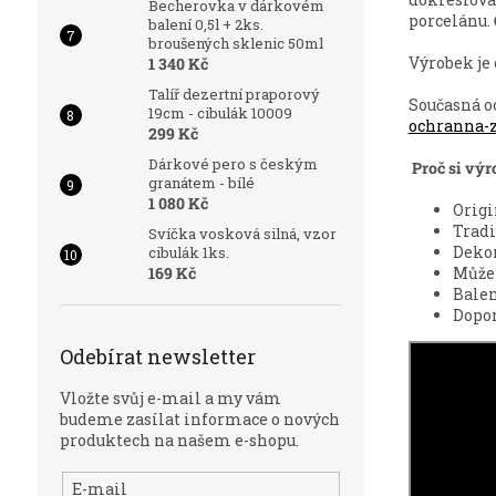
Becherovka v dárkovém
porcelánu.
balení 0,5l + 2ks.
broušených sklenic 50ml
Výrobek je 
1 340 Kč
Talíř dezertní praporový
Současná o
19cm - cibulák 10009
ochranna-
299 Kč
Dárkové pero s českým
Proč si výr
granátem - bílé
1 080 Kč
Origi
Tradi
Svíčka vosková silná, vzor
Dekor
cibulák 1ks.
169 Kč
Můžet
Balen
Dopo
Odebírat newsletter
Vložte svůj e-mail a my vám
budeme zasílat informace o nových
produktech na našem e-shopu.
E-mail