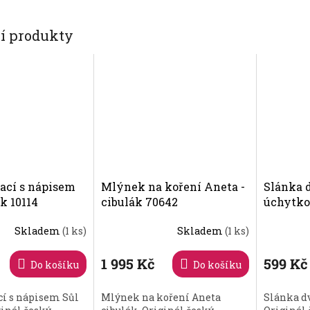
cí produkty
ací s nápisem
Mlýnek na koření Aneta -
Slánka 
ák 10114
cibulák 70642
úchytkou
Skladem
(1 ks)
Skladem
(1 ks)
Průměrné
hodnocení
produktu
1 995 Kč
599 Kč
Do košíku
Do košíku
je
5,0
cí s nápisem Sůl
Mlýnek na koření Aneta
Slánka d
z