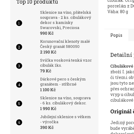
cibulák. Ori
Top 10 produktů
porcelán z D
Váha: 80 g
Sklenice na víno, přátelská
souprava - 2 ks. cibulákový
dekor s kamínky
Swarovski, Preciosa
990 Kč
Popis
Korunovační klenoty malé
Český granát 580050
2 190 Kč
Detailní
Svíčka vosková tenká vzor
cibulák 1ks.
Cibulákové 
79 Kč
zboží I. ja
či třemi o
Dárkové pero s českým
jsou tyto n
granátem - stříbrné
přes ochra
1 100 Kč
vryp u cibu
Sklenice na víno, souprava
cibulákové 
- 6 ks. cibulákový dekor.
1 990 Kč
Originál 
Jubilejní sklenice s věkem
- výročka
Jediný por
390 Kč
bude vyrábě
dokreslová