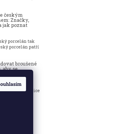
ce českým
nem: Značky,
a jak poznat
eský porcelán tak
ský porcelán patří
adovat broušené
, aby se
dily?
ouhlasím
sklenice jsou
 elegance, tradice
.