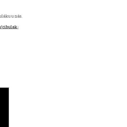
uláku u nás.
g/cibulak-