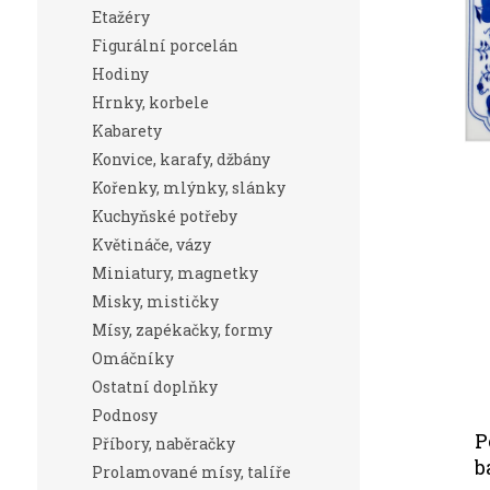
n
Etažéry
e
Figurální porcelán
l
Hodiny
Hrnky, korbele
Kabarety
Konvice, karafy, džbány
Kořenky, mlýnky, slánky
Kuchyňské potřeby
Květináče, vázy
Miniatury, magnetky
Misky, mističky
Mísy, zapékačky, formy
Omáčníky
Ostatní doplňky
Podnosy
P
Příbory, naběračky
b
Prolamované mísy, talíře