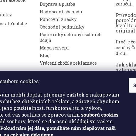
 na Facebook
zaručuj...
Doprava a platba
Hodnocení obchodu
talcz
Průvod
Puncovní značky
porcelá
stal Youtube
kvalita 
Obchodní podmínky
originál
Podmínky ochrany osobních
údajů
Proč je č
ceněný Če
Mapa serveru
dlou...
Blog
Vrácení zboží a reklamace
Jak skl
sklenice
nepoško
souboru cookies:
S
Broušené 
symbolem
ám mohli dopřát příjemný zážitek z nakupování
a luxusu. ..
ebu bez obtěžujících reklam, a zároveň abychom
i jeho použitelnost, funkcionalitu a výkon,
e od vás souhlas se zpracováním
souborů cookies
malé soubory, které se dočasně ukládají ve vašem
.
Pokud nám jej dáte, pomáháte nám zlepšovat naši
, za což vám děkujeme.