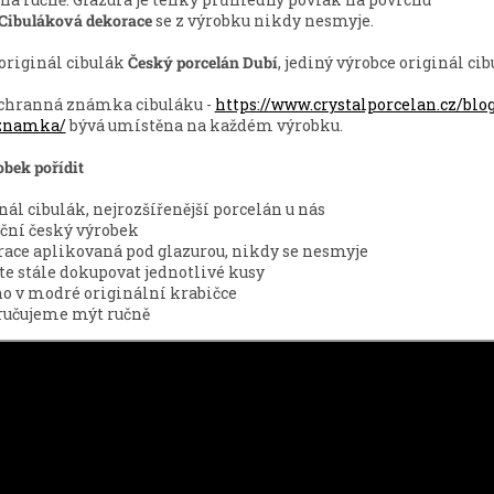
Cibuláková dekorace
se z výrobku nikdy nesmyje.
originál cibulák
Český porcelán Dubí
, jediný výrobce originál cib
chranná známka cibuláku -
https://www.crystalporcelan.cz/blo
znamka/
bývá umístěna na každém výrobku.
obek pořídit
nál cibulák, nejrozšířenější porcelán u nás
ční český výrobek
ace aplikovaná pod glazurou, nikdy se nesmyje
e stále dokupovat jednotlivé kusy
o v modré originální krabičce
ručujeme mýt ručně