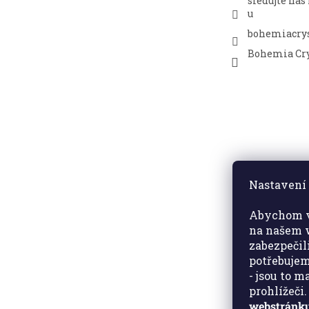
sledujte nás
u
bohemiacrys
Bohemia Cry
Nastavení 
Abychom v
na našem w
zabezpečil
potřebujem
- jsou to 
prohlížeči
webstránku