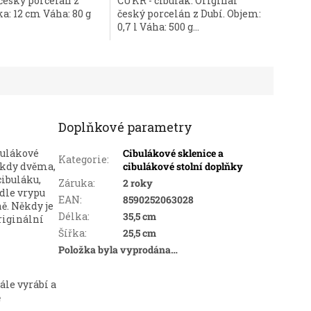
český porcelán z
CUKR - cibulák. Originál
ka: 12 cm Váha: 80 g
český porcelán z Dubí. Objem:
0,7 l Váha: 500 g...
Doplňkové parametry
ibulákové
Cibulákové sklenice a
Kategorie
:
někdy dvěma,
cibulákové stolní doplňky
ibuláku,
Záruka
:
2 roky
 dle vrypu
EAN
:
8590252063028
ě. Někdy je
Délka
:
35,5 cm
riginální
Šířka
:
25,5 cm
Položka byla vyprodána…
tále vyrábí a
ě