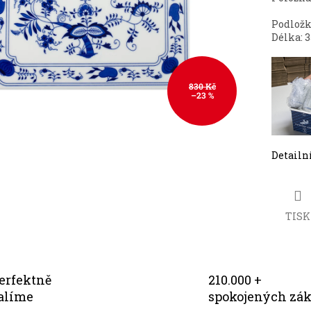
Podložk
Délka: 
830 Kč
–23 %
Detailn
TISK
erfektně
210.000 +
alíme
spokojených zá