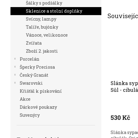
Šálky s podšálky
Sklenice a stolní doplňky
Souvisejí
Svícny, lampy
Talíře, bujónky
Vánoce, velikonoce
Zvířata
Zboží 2. jakosti
Porcelán
Šperky Preciosa
Český Granát
Slánka syp
Swarovski
Sůl - cibul
Křišťál k pískování
Akce
Dárkové poukazy
Suvenýry
530 Kč
Slánka sypa