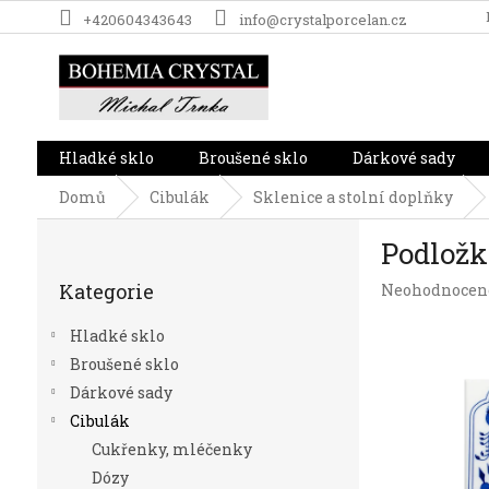
Přejít
+420604343643
info@crystalporcelan.cz
na
obsah
Hladké sklo
Broušené sklo
Dárkové sady
Domů
Cibulák
Sklenice a stolní doplňky
P
Podložk
o
Přeskočit
s
Kategorie
Průměrné
Neohodnocen
kategorie
t
hodnocení
r
produktu
Hladké sklo
a
je
Broušené sklo
n
0,0
Dárkové sady
z
n
5
í
Cibulák
hvězdiček.
p
Cukřenky, mléčenky
a
Dózy