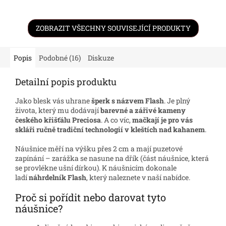
ZOBRAZIT VŠECHNY SOUVISEJÍCÍ PRODUKTY
Popis
Podobné (16)
Diskuze
Detailní popis produktu
Jako blesk vás uhrane
šperk s názvem Flash
. Je plný
života, který mu dodávají
barevné a zářivé kameny
českého křišťálu Preciosa
. A co víc,
mačkají je pro vás
skláři ručně tradiční technologií v kleštích nad kahanem
.
Náušnice měří na výšku přes 2 cm a mají puzetové
zapínání – zarážka se nasune na dřík (část náušnice, která
se provlékne ušní dírkou). K náušnicím dokonale
ladí
náhrdelník Flash
, který naleznete v naší nabídce.
Proč si pořídit nebo darovat tyto
náušnice?