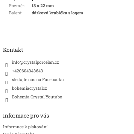
Rozměr
:
13 x 22 mm
Balení
:
dárková krabička s logem
Z
á
p
a
Kontakt
t
í
info
@
crystalporcelan.cz
+420604343643
sledujte nás na Facebooku
bohemiacrystalcz
Bohemia Crystal Youtube
Informace pro vás
Informace k pískování