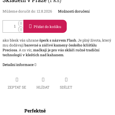
cena:
Můžeme doručit do:
12.8.2026
Možnosti doručení
Přidat do košíku
ako blesk vás uhrane
šperk s názvem Flash
. Je plný života, který
mu dodávají
barevné a zářivé kameny českého křišťálu
Preciosa
. A co víc,
mačkají je pro vás skláři ručně tradiční
technologií v kleštích nad kahanem
.
Detailní informace
ZEPTAT SE
HLÍDAT
SDÍLET
Perfektně