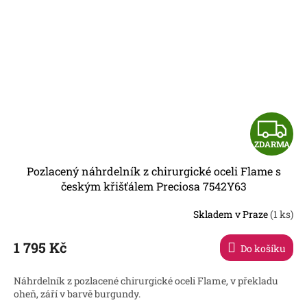
Z
ZDARMA
D
Pozlacený náhrdelník z chirurgické oceli Flame s
A
českým křišťálem Preciosa 7542Y63
R
Skladem v Praze
(1 ks)
1 795 Kč
Do košíku
A
Náhrdelník z pozlacené chirurgické oceli Flame, v překladu
oheň, září v barvě burgundy.