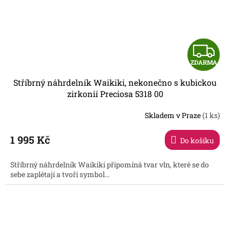
Z
ZDARMA
D
Stříbrný náhrdelník Waikiki, nekonečno s kubickou
A
zirkonií Preciosa 5318 00
R
Skladem v Praze
(1 ks)
1 995 Kč
Do košíku
A
Stříbrný náhrdelník Waikiki připomíná tvar vln, které se do
sebe zaplétají a tvoří symbol...