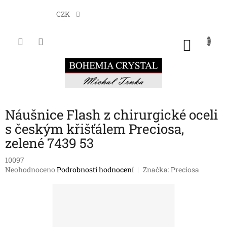
Přejít
na
CZK
obsah
NÁKU
KOŠÍK
Náušnice Flash z chirurgické oceli
s českým křišťálem Preciosa,
zelené 7439 53
10097
Průměrné
Neohodnoceno
Podrobnosti hodnocení
Značka:
Preciosa
hodnocení
produktu
je
0,0
z
5