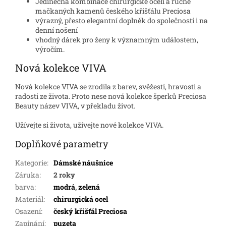
Jedinečná kombinace chirurgické oceli a ručně
mačkaných kamenů českého křišťálu Preciosa
výrazný, přesto elegantní doplněk do společnosti i na
denní nošení
vhodný dárek pro ženy k významným událostem,
výročím.
Nová kolekce VIVA
Nová kolekce VIVA se zrodila z barev, svěžesti, hravosti a
radosti ze života. Proto nese nová kolekce šperků Preciosa
Beauty název VIVA, v překladu život.
Užívejte si života, užívejte nové kolekce VIVA.
Doplňkové parametry
Kategorie
:
Dámské náušnice
Záruka
:
2 roky
barva
:
modrá
,
zelená
Materiál
:
chirurgická ocel
Osazení
:
český křišťál Preciosa
Zapínání
:
puzeta