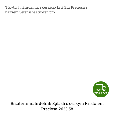
A
Třpytivý náhrdelník z českého křišťálu Preciosa s
názvem Serenis je stvořen pro...
Z
ZDARMA
D
Bižuterní náhrdelník Splash s českým křišťálem
A
Preciosa 2633 58