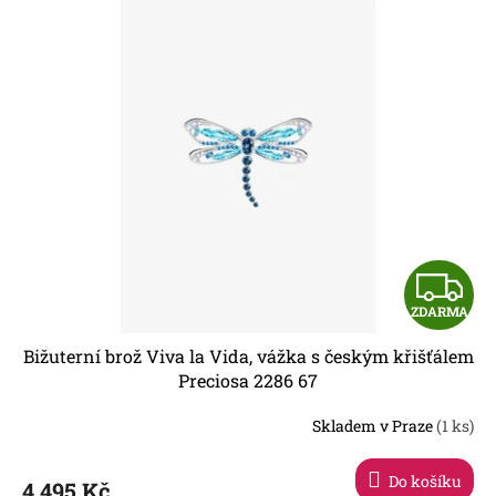
Z
ZDARMA
D
Bižuterní brož Viva la Vida, vážka s českým křišťálem
A
Preciosa 2286 67
R
Skladem v Praze
(1 ks)
Do košíku
4 495 Kč