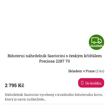
Z
ZDARMA
D
Bižuterní náhrdelník Santorini s českým křišťálem
A
Preciosa 2287 70
R
Skladem v Praze
(2 ks)
Do košíku
2 795 Kč
A
Náhrdelník Santorini vyrobený z kvalitního bižuterního kovu,
který je navíc zušlechtěn...