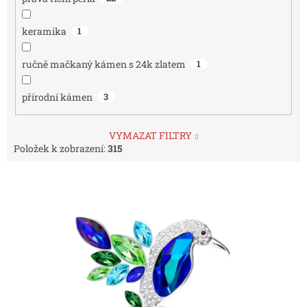
keramika
1
ručně mačkaný kámen s 24k zlatem
1
přírodní kámen
3
VYMAZAT FILTRY
Položek k zobrazení:
315
V
ý
p
i
s
p
r
o
d