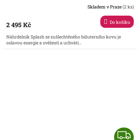
R
Skladem v Praze
(2 ks)
Do košíku
2 495 Kč
A
Náhrdelník Splash ze zušlechtěného bižuterního kovu je
oslavou energie a svěžesti a uchvátí...
Z