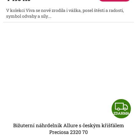
A
V kolekci Viva se nově zrodila i vážka, posel štěstí a radosti,
symbol odvahy a síly....
Z
ZDARMA
D
Bižuterní náhrdelník Allure s českým křišťálem
A
Preciosa 2320 70