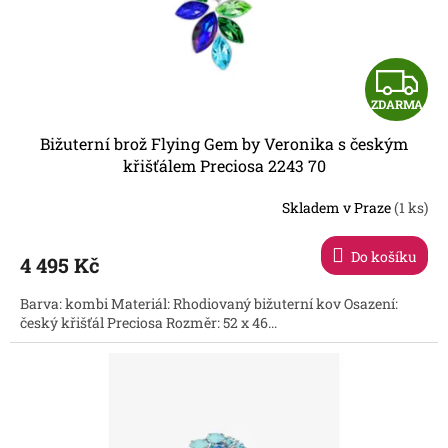
u
k
t
Z
ů
ZDARMA
D
Bižuterní brož Flying Gem by Veronika s českým
A
křišťálem Preciosa 2243 70
R
Skladem v Praze
(1 ks)
Do košíku
4 495 Kč
A
Barva: kombi Materiál: Rhodiovaný bižuterní kov Osazení:
český křišťál Preciosa Rozměr: 52 x 46...