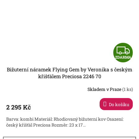
Z
ZDARMA
D
Bižuterní náramek Flying Gem by Veronika s českým
A
křišťálem Preciosa 2246 70
R
Skladem v Praze
(1 ks)
Do košíku
2 295 Kč
A
Barva: kombi Materiál: Rhodiovaný bižuterní kov Osazení:
český křišťál Preciosa Rozměr: 23 x 17...