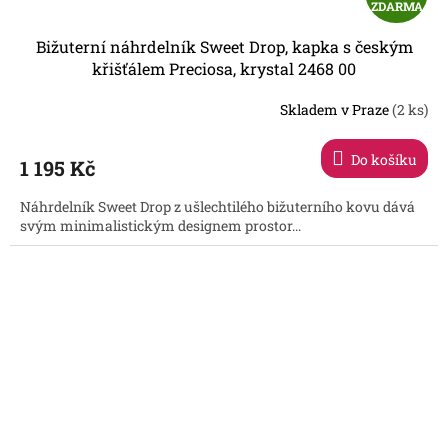
ZDARMA
D
Bižuterní náhrdelník Sweet Drop, kapka s českým
A
křišťálem Preciosa, krystal 2468 00
R
Skladem v Praze
(2 ks)
Do košíku
1 195 Kč
A
Náhrdelník Sweet Drop z ušlechtilého bižuterního kovu dává
svým minimalistickým designem prostor...