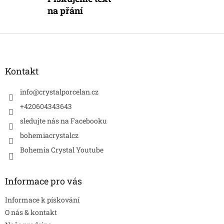
na přání
Z
á
p
a
Kontakt
t
í
info
@
crystalporcelan.cz
+420604343643
sledujte nás na Facebooku
bohemiacrystalcz
Bohemia Crystal Youtube
Informace pro vás
Informace k pískování
O nás & kontakt