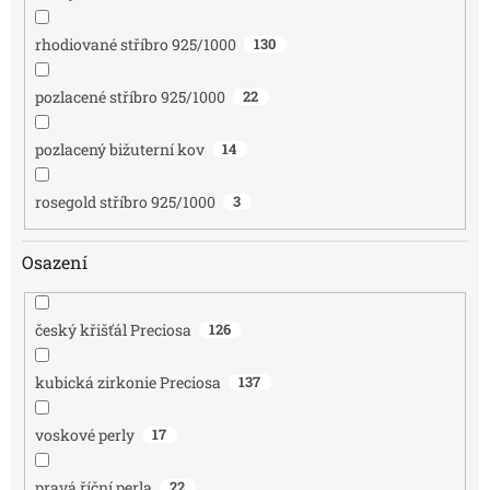
rhodiované stříbro 925/1000
130
pozlacené stříbro 925/1000
22
pozlacený bižuterní kov
14
rosegold stříbro 925/1000
3
Osazení
český křišťál Preciosa
126
kubická zirkonie Preciosa
137
voskové perly
17
pravá říční perla
22