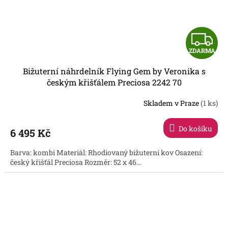
Z
ZDARMA
D
Bižuterní náhrdelník Flying Gem by Veronika s
A
českým křišťálem Preciosa 2242 70
R
Skladem v Praze
(1 ks)
Do košíku
6 495 Kč
A
Barva: kombi Materiál: Rhodiovaný bižuterní kov Osazení:
český křišťál Preciosa Rozměr: 52 x 46...