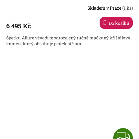
R
Skladem v Praze
(1 ks)
Do košíku
6 495 Kč
A
Šperku Allure vévodí modrozelený ručně mačkaný křišťálový
kámen, který obsahuje plátek stříbra....
Z