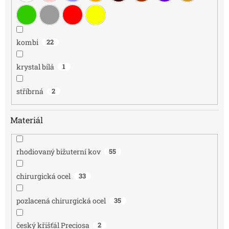
kombi
22
krystal bílá
1
stříbrná
2
Materiál
rhodiovaný bižuterní kov
55
chirurgická ocel
33
pozlacená chirurgická ocel
35
český křišťál Preciosa
2