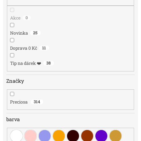
t
ů
Akce
0
Novinka
25
Doprava 0 Kč
11
Tip na dárek ❤️
38
Značky
Preciosa
314
barva