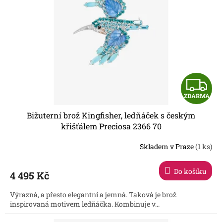
Z
ZDARMA
D
Bižuterní brož Kingfisher, ledňáček s českým
A
křišťálem Preciosa 2366 70
R
Skladem v Praze
(1 ks)
Do košíku
4 495 Kč
A
Výrazná, a přesto elegantní a jemná. Taková je brož
inspirovaná motivem ledňáčka. Kombinuje v...