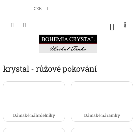
Přejít
na
CZK
obsah
NÁKU
KOŠÍK
krystal - růžové pokování
Dámské náhrdelníky
Dámské náramky