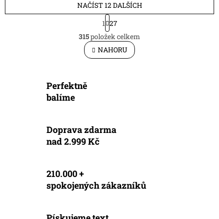
NAČÍST 12 DALŠÍCH
S
1
27
t
O
r
315
položek celkem
v
á
l
NAHORU
n
á
k
d
o
v
a
á
Perfektně
c
n
í
balíme
í
p
r
v
Doprava zdarma
k
nad 2.999 Kč
y
v
ý
p
210.000 +
i
spokojených zákazníků
s
u
Pískujeme text