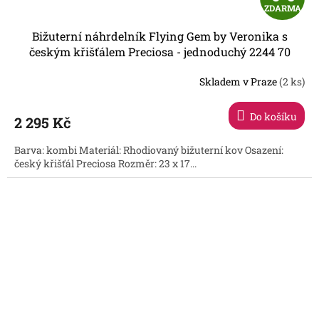
ZDARMA
D
Bižuterní náhrdelník Flying Gem by Veronika s
A
českým křišťálem Preciosa - jednoduchý 2244 70
R
Skladem v Praze
(2 ks)
Do košíku
2 295 Kč
A
Barva: kombi Materiál: Rhodiovaný bižuterní kov Osazení:
český křišťál Preciosa Rozměr: 23 x 17...