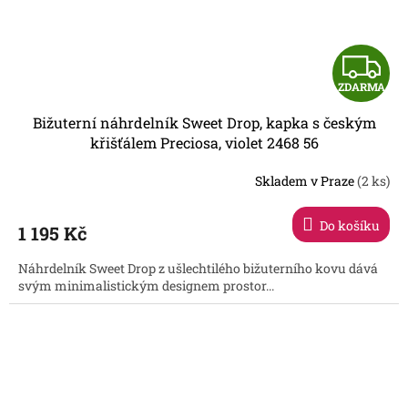
Z
ZDARMA
D
Bižuterní náhrdelník Sweet Drop, kapka s českým
A
křišťálem Preciosa, violet 2468 56
R
Skladem v Praze
(2 ks)
Do košíku
1 195 Kč
A
Náhrdelník Sweet Drop z ušlechtilého bižuterního kovu dává
svým minimalistickým designem prostor...