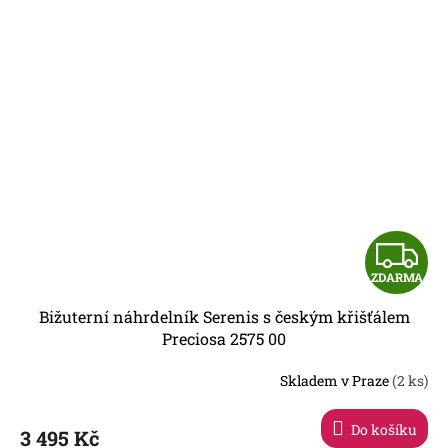
Z
ZDARMA
D
Bižuterní náhrdelník Serenis s českým křišťálem
A
Preciosa 2575 00
R
Skladem v Praze
(2 ks)
Do košíku
3 495 Kč