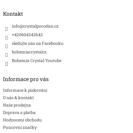
á
p
a
Kontakt
t
í
info
@
crystalporcelan.cz
+420604343643
sledujte nás na Facebooku
bohemiacrystalcz
Bohemia Crystal Youtube
Informace pro vás
Informace k pískování
O nás & kontakt
Naše prodejna
Doprava a platba
Hodnocení obchodu
Puncovní značky