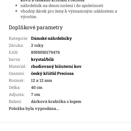
náhrdelník na denní nošení i do společnosti
vhodný dárek pro ženy k významným událostem a
výročím.
Doplňkové parametry
Kategorie
:
Dámské náhrdelníky
Záruka
:
2 roky
EAN
:
8595050179476
barva
:
krystal/bílá
Materiál
:
rhodiovaný bižuterní kov
Osazení
:
český křišťál Preciosa
Rozměr
:
12 x 12 mm
Délka
:
40 cm
Adjusta
:
7 cm
Balení
:
dárková krabička s logem
Položka byla vyprodána…
Z