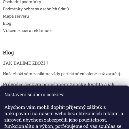
Obchodní podmínky
Podmínky ochrany osobních údajů
Mapa serveru
Blog
Vrácení zboží a reklamace
Blog
JAK BALÍME ZBOŽÍ ?
Naše zboží vám zasíláme vždy perfektně zabalené, což zaručuj...
Průvodce českým porcelánem: Značky, kvalita a jak
poznat originál
Nastavení souboru cookies:
Proč je český porcelán tak ceněný Český porcelán patří dlou...
Abychom vám mohli dopřát příjemný zážitek z
Jak skladovat broušené sklenice, aby se nepoškodily?
nakupování na našem webu bez obtěžujících reklam, a
zároveň abychom zabezpečili jeho použitelnost,
Broušené sklenice jsou symbolem elegance, tradice a luxusu. ...
funkcionalitu a výkon, potřebujeme od vás souhlas se