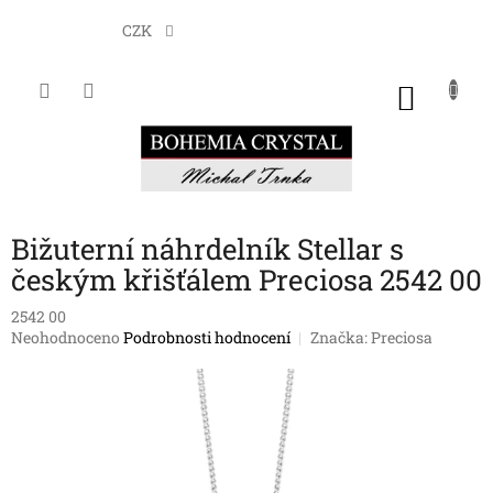
Přejít
na
CZK
obsah
NÁKU
KOŠÍK
Bižuterní náhrdelník Stellar s
českým křišťálem Preciosa 2542 00
2542 00
Průměrné
Neohodnoceno
Podrobnosti hodnocení
Značka:
Preciosa
hodnocení
produktu
je
0,0
z
5
hvězdiček.