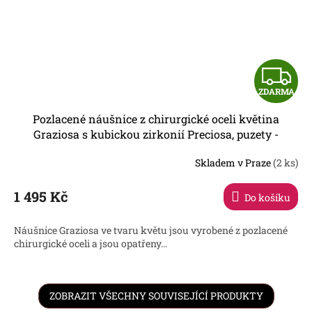
Z
ZDARMA
D
Pozlacené náušnice z chirurgické oceli květina
A
Graziosa s kubickou zirkonií Preciosa, puzety -
7522Y00
R
Skladem v Praze
(2 ks)
1 495 Kč
Do košíku
A
Náušnice Graziosa ve tvaru květu jsou vyrobené z pozlacené
chirurgické oceli a jsou opatřeny...
ZOBRAZIT VŠECHNY SOUVISEJÍCÍ PRODUKTY