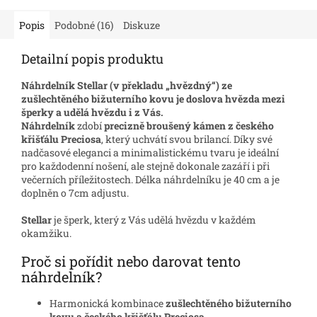
Popis
Podobné (16)
Diskuze
Detailní popis produktu
Náhrdelník
Stellar
(v překladu „hvězdný“) ze
zušlechtěného bižuterního kovu je doslova hvězda mezi
šperky a udělá hvězdu i z Vás.
Náhrdelník
zdobí
precizně broušený kámen z českého
křišťálu Preciosa
, který uchvátí svou brilancí. Díky své
nadčasové eleganci a minimalistickému tvaru je ideální
pro každodenní nošení, ale stejně dokonale zazáří i při
večerních příležitostech. Délka náhrdelníku je 40 cm a je
doplněn o 7cm adjustu.
Stellar
je šperk, který z Vás udělá hvězdu v každém
okamžiku.
Proč si pořídit nebo darovat tento
náhrdelník?
Harmonická kombinace
zušlechtěného bižuterního
kovu a českého křišťálu Preciosa