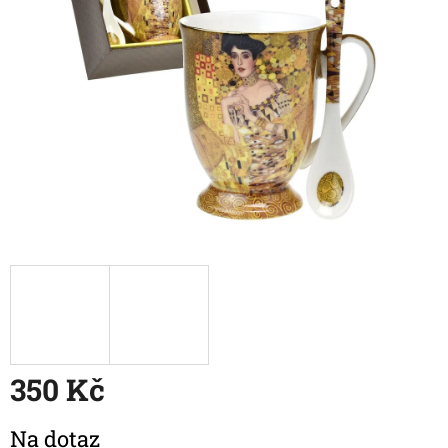
350 Kč
Měrná
Na dotaz
cena: