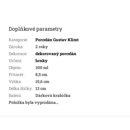
Doplňkové parametry
Kategorie
:
Porcelán Gustav Klimt
Záruka
:
2 roky
Dekorace
:
dekorovaný porcelán
Určení
:
hrnky
Objem
:
300 ml
Průměr
:
8,5 cm
Výška
:
10,6 cm
Délka lžičky
:
13 cm
Balení
:
Dárková krabička
Položka byla vyprodána…
Z
á