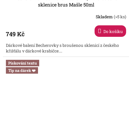
sklenice brus Mašle 50ml
Skladem
(>5 ks)
Průměrné
hodnocení
produktu
Do košíku
749 Kč
je
5,0
Dárkové balení Becherovky s broušenou sklenicí z českého
z
křišťálu v dárkové krabičce....
5
hvězdiček.
Pískování textu
Tip na dárek ❤️