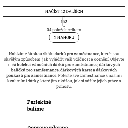
NAČÍST 12 DALŠÍCH
S
1
3
t
O
r
34
položek celkem
v
á
l
NAHORU
n
á
k
d
o
v
a
Nabízíme širokou škálu
dárků pro zaměstnance
, které jsou
á
c
skvělým způsobem, jak vyjádřit vaši vděčnost a ocenění. Objevte
n
í
naši
kolekci vánočních dárků pro zaměstnance, dárkových
í
p
balíčků pro zaměstnance, dárkových karet a dárkových
r
poukazů pro zaměstnance
. Potěšte své zaměstnance s našimi
v
kvalitními dárky, které jim ukážou, jak si vážíte jejich práce a
k
přínosu.
y
v
Perfektně
ý
p
balíme
i
s
u
Doprava zdarma