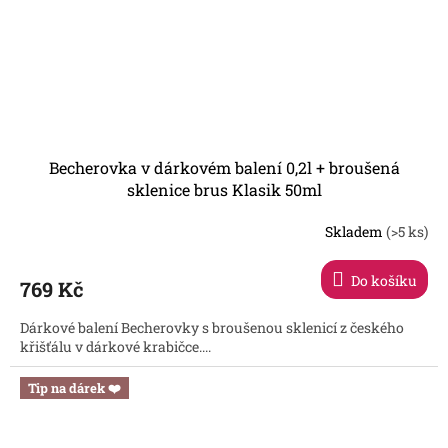
Becherovka v dárkovém balení 0,2l + broušená
sklenice brus Klasik 50ml
Skladem
(>5 ks)
Do košíku
769 Kč
Dárkové balení Becherovky s broušenou sklenicí z českého
křišťálu v dárkové krabičce....
Tip na dárek ❤️