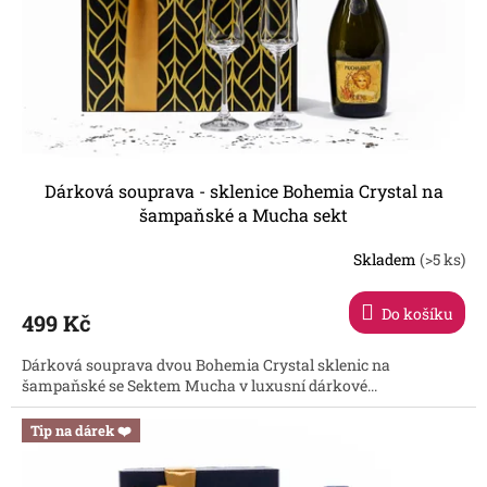
o
d
u
k
t
ů
Dárková souprava - sklenice Bohemia Crystal na
šampaňské a Mucha sekt
Skladem
(>5 ks)
Průměrné
hodnocení
produktu
Do košíku
499 Kč
je
5,0
Dárková souprava dvou Bohemia Crystal sklenic na
z
šampaňské se Sektem Mucha v luxusní dárkové...
5
hvězdiček.
Tip na dárek ❤️