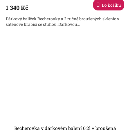
produktu
Do košíku
1 340 Kč
je
5,0
Dárkový balíček Becherovky a 2 ručně broušených sklenic v
z
saténové krabici se stuhou. Dárkovou...
5
hvězdiček.
Becherovka v dárkovém balení 0,2l + broušená