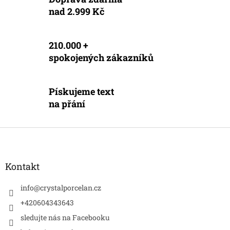
nad 2.999 Kč
210.000 +
spokojených zákazníků
Pískujeme text
na přání
Z
á
p
a
Kontakt
t
í
info
@
crystalporcelan.cz
+420604343643
sledujte nás na Facebooku