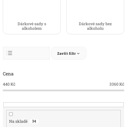
Dárkové sady s
Dárkové sady bez
alkoholem
alkoholu
Ř
Zavřít filtr
a
z
Abecedně
e
n
Cena
Nejlevnější
í
Nejdražší
440
Kč
3360
Kč
p
r
Nejprodávanější
o
d
u
k
Na skladě
34
t