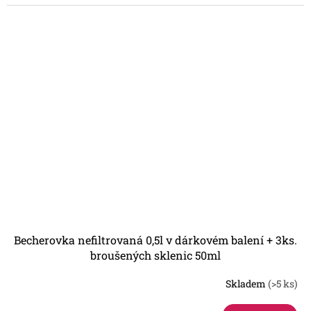
hvězdiček.
Becherovka nefiltrovaná 0,5l v dárkovém balení + 3ks.
broušených sklenic 50ml
Skladem
(>5 ks)
Průměrné
hodnocení