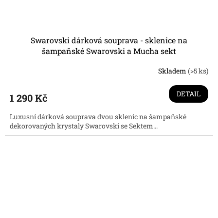
Swarovski dárková souprava - sklenice na
šampaňské Swarovski a Mucha sekt
Skladem
(>5 ks)
Průměrné
hodnocení
produktu
DETAIL
1 290 Kč
je
3,7
Luxusní dárková souprava dvou sklenic na šampaňské
z
dekorovaných krystaly Swarovski se Sektem...
5
hvězdiček.