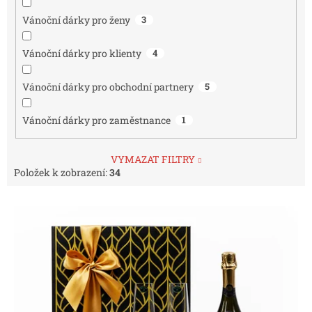
Vánoční dárky pro ženy
3
Vánoční dárky pro klienty
4
Vánoční dárky pro obchodní partnery
5
Vánoční dárky pro zaměstnance
1
VYMAZAT FILTRY
Položek k zobrazení:
34
V
ý
p
i
s
p
r