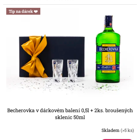
hvězdiček.
Tip na dárek ❤️
Becherovka v dárkovém balení 0,5l + 2ks. broušených
sklenic 50ml
Skladem
(>5 ks)
Průměrné
hodnocení