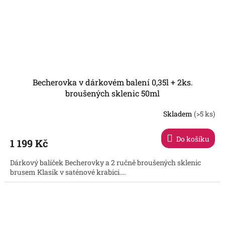
Becherovka v dárkovém balení 0,35l + 2ks.
broušených sklenic 50ml
Skladem
(>5 ks)
Průměrné
hodnocení
produktu
Do košíku
1 199 Kč
je
5,0
Dárkový balíček Becherovky a 2 ručně broušených sklenic
z
brusem Klasik v saténové krabici....
5
hvězdiček.