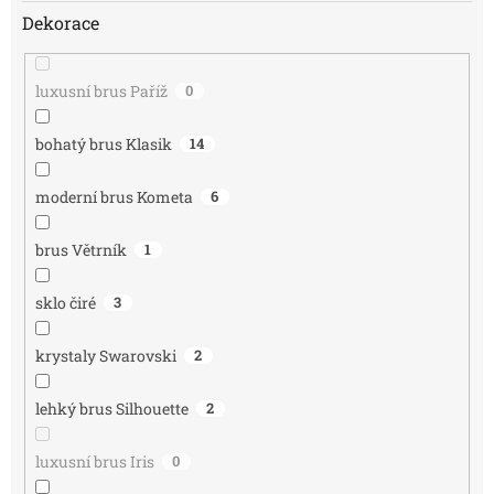
Dekorace
luxusní brus Paříž
0
bohatý brus Klasik
14
moderní brus Kometa
6
brus Větrník
1
sklo čiré
3
krystaly Swarovski
2
lehký brus Silhouette
2
luxusní brus Iris
0