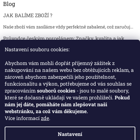
Blog
JAK BALÍME ZBOŽÍ ?
Naše zboží vám zasíláme vždy perfektně zabalené, což zaručuj...
Průvodce českým porcelánem: Značky, kvalita a jak
poznat originál
Nastavení souboru cookies:
Proč je český porcelán tak ceněný Český porcelán patří dlou...
Abychom vám mohli dopřát příjemný zážitek z
Jak skladovat broušené sklenice, aby se nepoškodily?
nakupování na našem webu bez obtěžujících reklam, a
zároveň abychom zabezpečili jeho použitelnost,
Broušené sklenice jsou symbolem elegance, tradice a luxusu. ...
funkcionalitu a výkon, potřebujeme od vás souhlas se
zpracováním
souborů cookies
- jsou to malé soubory,
které se dočasně ukládají ve vašem prohlížeči.
Pokud
Facebook
nám jej dáte, pomáháte nám zlepšovat naši
webstránku, za což vám děkujeme.
Více informací
zde
.
Nastavení
Vytvořil Shoptet