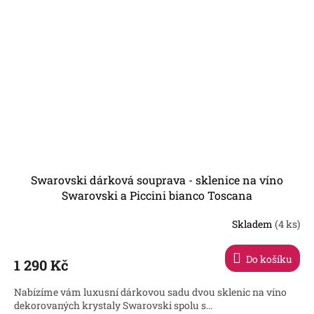
Swarovski dárková souprava - sklenice na víno
Swarovski a Piccini bianco Toscana
Skladem
(4 ks)
Průměrné
hodnocení
produktu
Do košíku
1 290 Kč
je
4,1
Nabízíme vám luxusní dárkovou sadu dvou sklenic na víno
z
dekorovaných krystaly Swarovski spolu s...
5