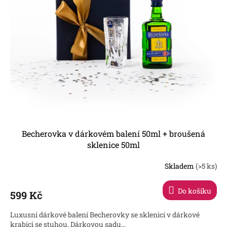
Becherovka v dárkovém balení 50ml + broušená
sklenice 50ml
Skladem
(>5 ks)
Průměrné
hodnocení
produktu
Do košíku
599 Kč
je
4,3
Luxusní dárkové balení Becherovky se sklenicí v dárkové
z
krabici se stuhou. Dárkovou sadu...
5