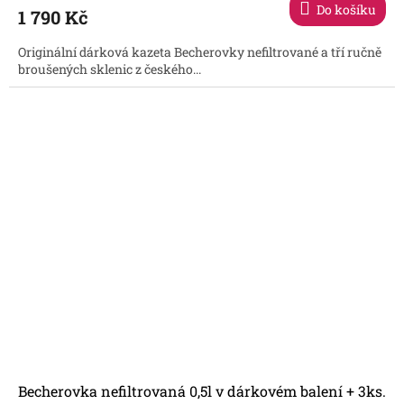
produktu
Do košíku
1 790 Kč
je
5,0
Originální dárková kazeta Becherovky nefiltrované a tří ručně
z
broušených sklenic z českého...
5
hvězdiček.
Becherovka nefiltrovaná 0,5l v dárkovém balení + 3ks.