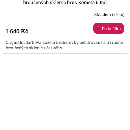
broušených sklenic brus Kometa 50ml
Skladem
(>5 ks)
Průměrné
hodnocení
produktu
Do košíku
1 640 Kč
je
5,0
Originální dárková kazeta Becherovky nefiltrované a tří ručně
z
broušených sklenic z českého...
5
hvězdiček.