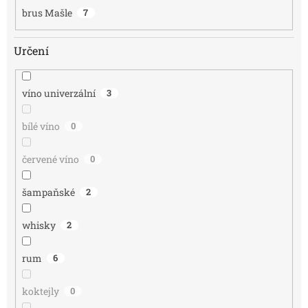
brus Mašle
7
Určení
víno univerzální
3
bílé víno
0
červené víno
0
šampaňské
2
whisky
2
rum
6
koktejly
0