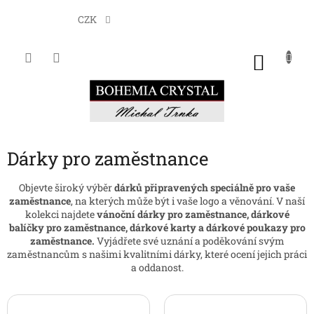
Přejít
na
CZK
obsah
NÁKU
KOŠÍK
Dárky pro zaměstnance
Objevte široký výběr
dárků připravených speciálně pro vaše
zaměstnance
, na kterých může být i vaše logo a věnování. V naší
kolekci najdete
vánoční dárky pro zaměstnance, dárkové
balíčky pro zaměstnance, dárkové karty a dárkové poukazy pro
zaměstnance.
Vyjádřete své uznání a poděkování svým
zaměstnancům s našimi kvalitními dárky, které ocení jejich práci
a oddanost.