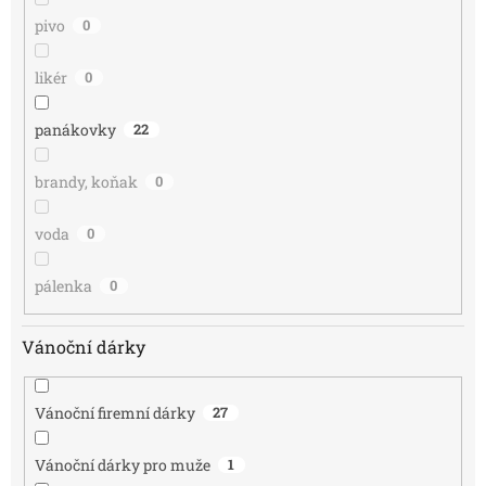
pivo
0
likér
0
panákovky
22
brandy, koňak
0
voda
0
pálenka
0
Vánoční dárky
Vánoční firemní dárky
27
Vánoční dárky pro muže
1