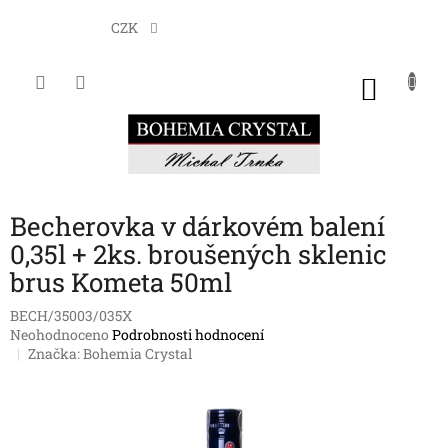
Přejít
na
CZK
obsah
NÁKU
KOŠÍK
Becherovka v dárkovém balení
0,35l + 2ks. broušených sklenic
brus Kometa 50ml
BECH/35003/035X
Průměrné
Neohodnoceno
Podrobnosti hodnocení
hodnocení
Značka:
Bohemia Crystal
produktu
je
0,0
z
5