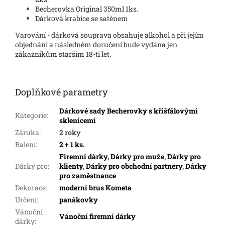
Becherovka Original 350ml 1ks.
Dárková krabice se saténem
Varování - dárková souprava obsahuje alkohol a při jejím
objednání a následném doručení bude vydána jen
zákazníkům starším 18-ti let.
Doplňkové parametry
Dárkové sady Becherovky s křišťálovými
Kategorie
:
sklenicemi
Záruka
:
2 roky
Balení
:
2 + 1 ks.
Firemní dárky
,
Dárky pro muže
,
Dárky pro
Dárky pro
:
klienty
,
Dárky pro obchodní partnery
,
Dárky
pro zaměstnance
Dekorace
:
moderní brus Kometa
Určení
:
panákovky
Vánoční
Vánoční firemní dárky
dárky
: