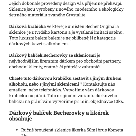
Jejich dokonale provedený design vás příjemně překvapí.
Sklenice jsou vyrobeny z nového, moderního a ekologicky
šetrného materiálu zvaného Crystalite.
Dárková krabička
ve které je umístěn Becher Original a
sklenice, je z tvrdého kartonu a je vystlaná imitací saténu.
Toto luxusní balení balení je nejoblíbenější z kategorie
dárkových kazet s alkoholem.
Dárkový balíček Becherovky se sklenicemi
je
nejvhodnějším firemním dárkem pro obchodní partnery,
obchodní klienty, známé, či přátelé v zahraničí.
Chcete tuto dárkovou krabičku sestavit s jiným druhem
alkoholu, nebo s jinými sklenicemi
? Kontaktujte nás
emailem, nebo telefonicky. Vytvoříme vám dárkovou
krabičku na přání. Tuto originální variantu dárkového
balíčku na přání vám vytvoříme při min. objednávce 10ks.
Dárkový balíček Becherovky a likérek
obsahuje
Ručně broušená sklenice likérka 50ml brus Kometa
2ks.