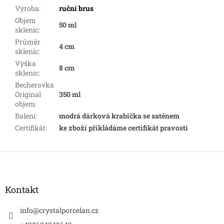
Výroba
:
ruční brus
Objem
50 ml
sklenic
:
Průměr
4 cm
sklenic
:
Výška
8 cm
sklenic
:
Becherovka
Original
350 ml
objem
:
Balení
:
modrá dárková krabička se saténem
Certifikát
:
ke zboží přikládáme certifikát pravosti
Z
á
p
a
Kontakt
t
í
info
@
crystalporcelan.cz