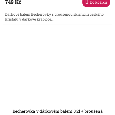
749 Kč
Do košíku
je
5,0
Dárkové balení Becherovky s broušenou sklenicí z českého
z
křišťálu v dárkové krabičce....
5
hvězdiček.
Becherovka v dárkovém balení 0,2l + broušená