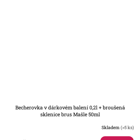
Becherovka v dárkovém balení 0,2l + broušená
sklenice brus Mašle 50ml
Skladem
(>5 ks)
Průměrné
hodnocení
produktu