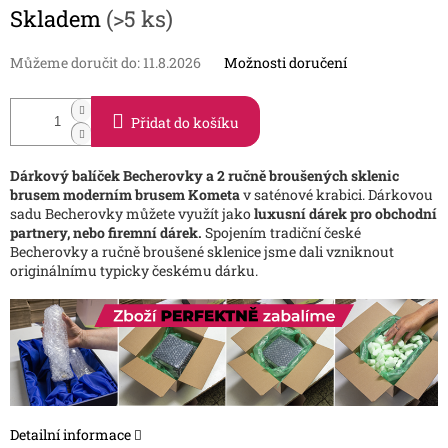
Měrná
Skladem
(>5 ks)
cena:
Můžeme doručit do:
11.8.2026
Možnosti doručení
Přidat do košíku
Dárkový balíček Becherovky a 2 ručně broušených sklenic
brusem moderním brusem Kometa
v saténové krabici. Dárkovou
sadu Becherovky můžete využít jako
luxusní
dárek pro obchodní
partnery, nebo firemní dárek.
Spojením tradiční české
Becherovky a ručně broušené sklenice jsme dali vzniknout
originálnímu typicky českému dárku.
Detailní informace