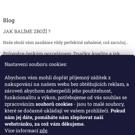
Blog
JAK BALÍME ZBOŽÍ ?
Naše zboží vám zasíláme vždy perfektně zabalené, což zaručuj...
Průvodce českým porcelánem: Značky, kvalita a jak
poznat originál
Nastavení souboru cookies:
Proč je český porcelán tak ceněný Český porcelán patří dlou...
Abychom vám mohli dopřát příjemný zážitek z
Jak skladovat broušené sklenice, aby se nepoškodily?
nakupování na našem webu bez obtěžujících reklam, a
zároveň abychom zabezpečili jeho použitelnost,
Broušené sklenice jsou symbolem elegance, tradice a luxusu. ...
funkcionalitu a výkon, potřebujeme od vás souhlas se
zpracováním
souborů cookies
- jsou to malé soubory,
které se dočasně ukládají ve vašem prohlížeči.
Pokud
Facebook
nám jej dáte, pomáháte nám zlepšovat naši
webstránku, za což vám děkujeme.
Více informací
zde
.