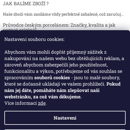
JAK BALÍME ZBOŽÍ ?
Naše zboží vám zasíláme vždy perfektně zabalené, což zaručuj...
Průvodce českým porcelánem: Značky, kvalita a jak
poznat originál
Nastavení souboru cookies:
Proč je český porcelán tak ceněný Český porcelán patří dlou...
Jak skladovat broušené sklenice, aby se nepoškodily?
Abychom vám mohli dopřát příjemný zážitek z
nakupování na našem webu bez obtěžujících reklam, a
Broušené sklenice jsou symbolem elegance, tradice a luxusu. ...
zároveň abychom zabezpečili jeho použitelnost,
funkcionalitu a výkon, potřebujeme od vás souhlas se
zpracováním
souborů cookies
- jsou to malé soubory,
Facebook
které se dočasně ukládají ve vašem prohlížeči.
Pokud
nám jej dáte, pomáháte nám zlepšovat naši
Crystal Porcelan
webstránku, za což vám děkujeme.
Více informací
zde
.
Nastavení
Vytvořil Shoptet