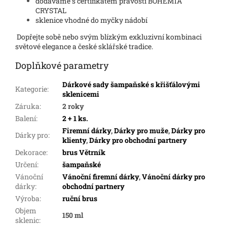
dodáváme s certifikátem pravosti BOHEMIA
CRYSTAL
sklenice vhodné do myčky nádobí
Dopřejte sobě nebo svým blízkým exkluzivní kombinaci
světové elegance a české sklářské tradice.
Doplňkové parametry
Dárkové sady šampaňské s křišťálovými
Kategorie
:
sklenicemi
Záruka
:
2 roky
Balení
:
2 + 1 ks.
Firemní dárky
,
Dárky pro muže
,
Dárky pro
Dárky pro
:
klienty
,
Dárky pro obchodní partnery
Dekorace
:
brus Větrník
Určení
:
šampaňské
Vánoční
Vánoční firemní dárky
,
Vánoční dárky pro
dárky
:
obchodní partnery
Výroba
:
ruční brus
Objem
150 ml
sklenic
: