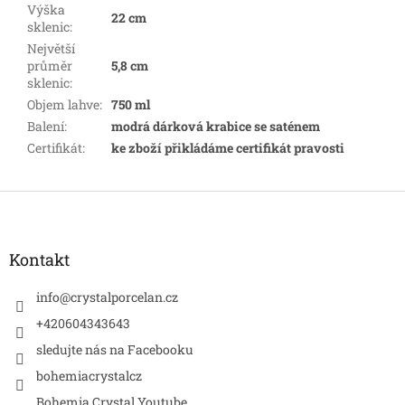
Výška
22 cm
sklenic
:
Největší
průměr
5,8 cm
sklenic
:
Objem lahve
:
750 ml
Balení
:
modrá dárková krabice se saténem
Certifikát
:
ke zboží přikládáme certifikát pravosti
Z
á
p
a
Kontakt
t
í
info
@
crystalporcelan.cz
+420604343643
sledujte nás na Facebooku
bohemiacrystalcz
Bohemia Crystal Youtube