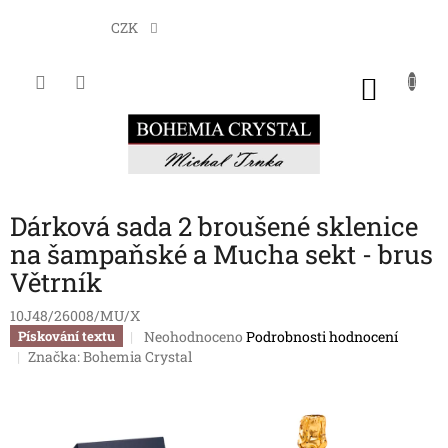
Přejít
na
CZK
obsah
NÁKU
KOŠÍK
Dárková sada 2 broušené sklenice
na šampaňské a Mucha sekt - brus
Větrník
10J48/26008/MU/X
Průměrné
Neohodnoceno
Podrobnosti hodnocení
Pískování textu
hodnocení
Značka:
Bohemia Crystal
produktu
je
0,0
z