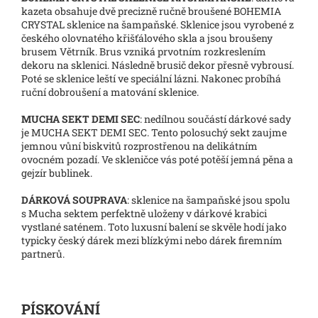
kazeta obsahuje dvě precizně ručně broušené BOHEMIA
CRYSTAL sklenice na šampaňské. Sklenice jsou vyrobené z
českého olovnatého křišťálového skla a jsou broušeny
brusem Větrník. Brus vzniká prvotním rozkreslením
dekoru na sklenici. Následně brusič dekor přesně vybrousí.
Poté se sklenice leští ve speciální lázni. Nakonec probíhá
ruční dobroušení a matování sklenice.
MUCHA SEKT DEMI SEC
: nedílnou součástí dárkové sady
je MUCHA SEKT DEMI SEC. Tento polosuchý sekt zaujme
jemnou vůní biskvitů rozprostřenou na delikátním
ovocném pozadí. Ve skleničce vás poté potěší jemná pěna a
gejzír bublinek.
DÁRKOVÁ SOUPRAVA
: sklenice na šampaňské jsou spolu
s Mucha sektem perfektně uloženy v dárkové krabici
vystlané saténem. Toto luxusní balení se skvěle hodí jako
typicky český dárek mezi blízkými nebo dárek firemním
partnerů.
PÍSKOVÁNÍ