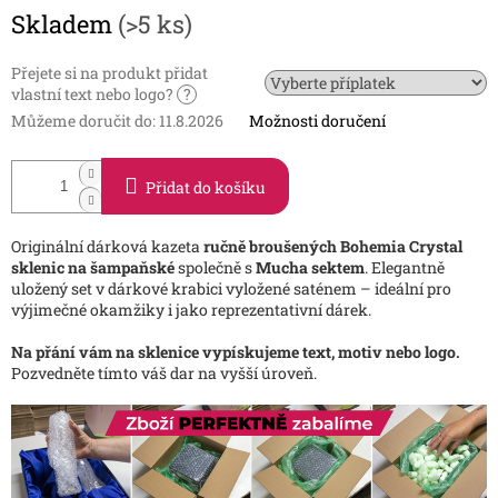
Měrná
Skladem
(>5 ks)
cena:
Přejete si na produkt přidat
vlastní text nebo logo?
?
Můžeme doručit do:
11.8.2026
Možnosti doručení
Přidat do košíku
Originální dárková kazeta
ručně broušených Bohemia Crystal
sklenic na šampaňské
společně s
Mucha sektem
. Elegantně
uložený set v dárkové krabici vyložené saténem – ideální pro
výjimečné okamžiky i jako reprezentativní dárek.
Na přání vám na sklenice vypískujeme text, motiv nebo logo.
Pozvedněte tímto váš dar na vyšší úroveň.