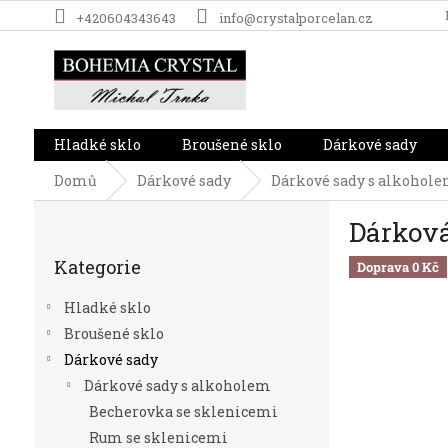
Přejít
+420604343643
info@crystalporcelan.cz
na
obsah
Hladké sklo
Broušené sklo
Dárkové sady
Domů
Dárkové sady
Dárkové sady s alkohol
P
Dárková
o
Přeskočit
s
Kategorie
kategorie
Doprava 0 Kč
t
r
Hladké sklo
a
Broušené sklo
n
Dárkové sady
n
í
Dárkové sady s alkoholem
p
Becherovka se sklenicemi
a
Rum se sklenicemi