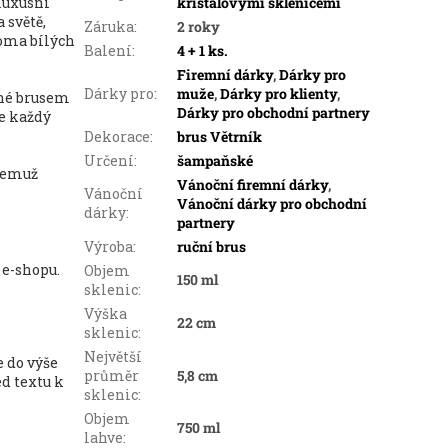
luxusní
křišťálovými sklenicemi
 světě,
Záruka
:
2 roky
roma bílých
Balení
:
4 + 1 ks.
Firemní dárky
,
Dárky pro
Dárky pro
:
muže
,
Dárky pro klienty
,
ené brusem
Dárky pro obchodní partnery
že každý
Dekorace
:
brus Větrník
Určení
:
šampaňské
 čemuž
Vánoční firemní dárky
,
Vánoční
Vánoční dárky pro obchodní
dárky
:
partnery
Výroba
:
ruční brus
e-shopu.
Objem
150 ml
sklenic
:
Výška
22 cm
sklenic
:
Největší
e do výše
průměr
5,8 cm
ed textu k
sklenic
:
Objem
750 ml
lahve
: