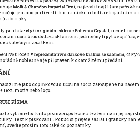
lářského řemesla v podobě výjimečného dárkového setu. Tento 
sahuje
Moët & Chandon Impérial Brut
, nejkvalitnější šampaňské na
yznačuje jemnou perlivostí, harmonickou chutí a elegantním a
usů a briošky.
dy jsou také
čtyři
originální sklenic Bohemia Crystal
, ručně brouš
ecizní ruční brus dodává sklenicím jedinečný třpyt a zajišťuje, 
ude skutečným zážitkem.
 pečlivě uložen v
reprezentativní dárkové krabici se saténem
, díky
ořádně noblesně a je připraven k okamžitému předání.
ÁNÍ
nabízíme jako doplňkovou službu na zboží zakoupené na našem 
e text, motiv nebo logo.
RUH PÍSMA
číslo vybraného fontu písma a společně s textem nám jej napišt
ulky "Text k pískování". Pokud si přejete zaslat i grafický náhl
ní, uveďte prosím toto také do poznámky.