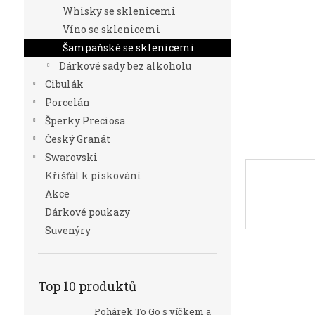
n
Whisky se sklenicemi
e
Víno se sklenicemi
l
Šampaňské se sklenicemi
Dárkové sady bez alkoholu
Cibulák
Porcelán
Šperky Preciosa
Český Granát
Swarovski
Křišťál k pískování
Akce
Dárkové poukazy
Suvenýry
Top 10 produktů
Pohárek To Go s víčkem a