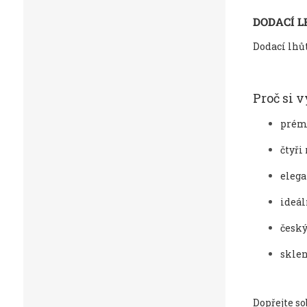
DODACÍ 
Dodací lhůt
Proč si v
prém
čtyři
eleg
ideál
český
sklen
Dopřejte s