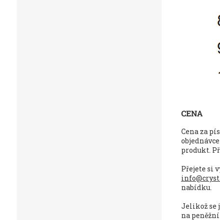
CENA
Cena za pís
objednávce 
produkt. Př
Přejete si
info@cryst
nabídku.
Jelikož se 
na peněžní 