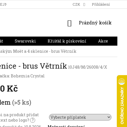
DEJNA
DOPRAVA A PLATBA
HODNOCENÍ OBCHODU
CZK
Přihlášení
NÁKUPNÍ
Prázdný košík
KOŠÍK
át
Swarovski
Křišťál k pískování
Akce
Dár
ským Moët a 4 sklenice - brus Větrník
ice - brus Větrník
10J48/M/26008/4/X
ačka:
Bohemia Crystal
20 Kč
adem
(>5 ks)
si na produkt přidat
 text nebo logo?
?
doručit do:
10.8.2026
Možnosti doručení