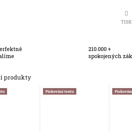
TISK
erfektně
210.000 +
alíme
spokojených zá
cí produkty
xtu
Pískování textu
Pískování