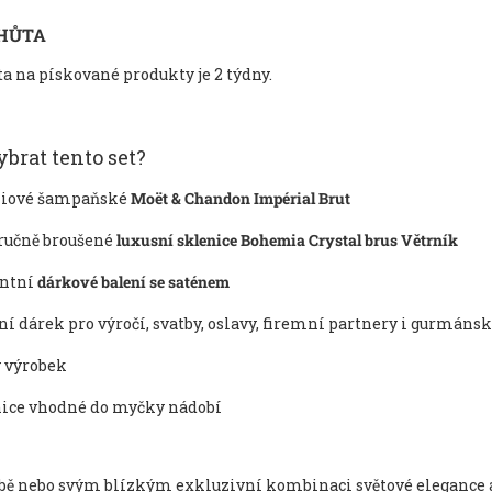
LHŮTA
a na pískované produkty je 2 týdny.
ybrat tento set?
iové šampaňské
Moët & Chandon Impérial Brut
 ručně broušené
luxusní sklenice Bohemia Crystal brus Větrník
antní
dárkové balení se saténem
ní dárek pro výročí, svatby, oslavy, firemní partnery i gurmáns
 výrobek
ice vhodné do myčky nádobí
obě nebo svým blízkým exkluzivní kombinaci světové elegance 