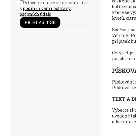
českého sk
Vložením e-mailu souhlasíte
balíček ob
s
podmínkami ochrany
které se v
osobních údajů
květů, citr
PŘIHLÁSIT SE
Součástí sa
Větrník. Pr
přípitek b
Celý set je
působí mim
PÍSKOV
Pískování 
Pískovat lz
TEXT A D
Vyberte si 
uvedené tab
odsouhlase