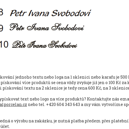
kování jednoho textu nebo loga na 1 sklenici nebo karafu je 500 
pískování více produktů se cena vždy zvyšuje již jen o 100 Kč za 
i pískování textu na 2 sklenice je tedy cena 600 Kč, na 3 sklenic
 vypískovat text nebo logo na více produktů? Kontaktujte nás e
alporcelan.cz
nebo tel. +420 604 343 643 a my vám vytvoříme sp
jedná o výrobu na zakázku, je nutná platba předem přes platebn
účet.