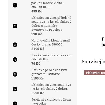
páskou modré víčko -
cibulák 10300
499 Kč
Sklenice na víno, přátelská
souprava - 2 ks. cibulákový
dekor s kamínky
Swarovski, Preciosa
990 Kč
P
Korunovační klenoty malé
b
Český granát 580050
2 190 Kč
Svíčka vosková tenká vzor
cibulák 1ks.
Souvisejí
79 Kč
Dárkové pero s českým
Pískování te
granátem - stříbrné
1 100 Kč
Sklenice na víno, souprava
- 6 ks. cibulákový dekor.
1 990 Kč
Jubilejní sklenice s věkem
- výročka