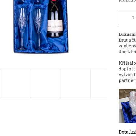
Luxusní
Brut
a č
zdoben
dar, kt
Křišťál
doplnit
vytvoří
partnery
Detailn