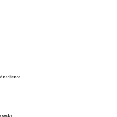
ké nadšence
a české