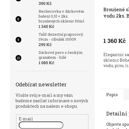
390 Kč
Broušené s
Becherovka v dárkovém
vodu 2ks. 
balení 0,5l + 2ks.
broušených sklenic 50ml
brus Větrn
1 340 Kč
Talíř dezertní praporový
19cm - cibulák 10009
1 360 Kč
299 Kč
Dárkové pero s českým
Elegantní sa
granátem - bílé
sklenic Boh
1 080 Kč
vodu, pivo, l
Odebírat newsletter
Popis
Vložte svůj e-mail a my vám
budeme zasílat informace o nových
produktech na našem e-shopu.
Detailní
E-mail
Objevte sp