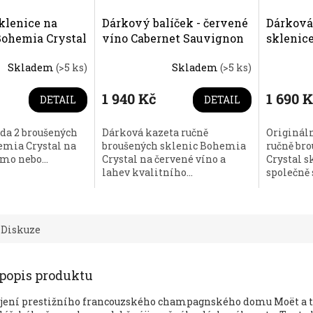
klenice na
Dárkový balíček - červené
Dárková
Bohemia Crystal
víno Cabernet Sauvignon
sklenic
ík
a 2 broušené sklenice
Mucha s
Skladem
(>5 ks)
Skladem
(>5 ks)
310ml brus Větrník
1 940 Kč
1 690 
DETAIL
DETAIL
da 2 broušených
Dárková kazeta ručně
Originál
emia Crystal na
broušených sklenic Bohemia
ručně br
imo nebo...
Crystal na červené víno a
Crystal 
lahev kvalitního...
společně 
Diskuze
 popis produktu
ojení prestižního francouzského champagnského domu Moët a 