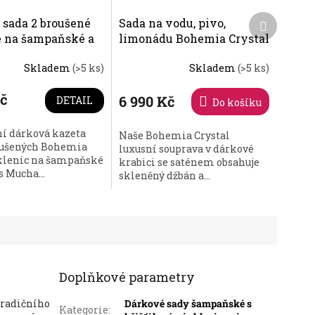
Další
 sada 2 broušené
Sada na vodu, pivo,
produkt
e na šampaňské a
limonádu Bohemia Crystal
ekt - brus Větrník
džbán a 4 sklenice - brus
Skladem
(>5 ks)
Skladem
(>5 ks)
Větrník
Kč
6 990 Kč
DETAIL
Do košíku
ní dárková kazeta
Naše Bohemia Crystal
oušených Bohemia
luxusní souprava v dárkové
sklenic na šampaňské
krabici se saténem obsahuje
s Mucha...
skleněný džbán a...
Doplňkové parametry
tradičního
Dárkové sady šampaňské s
Kategorie
: