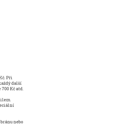
Kč. Při
každý další
e 700 Kč atd.
mailem
eciální
í bránu nebo