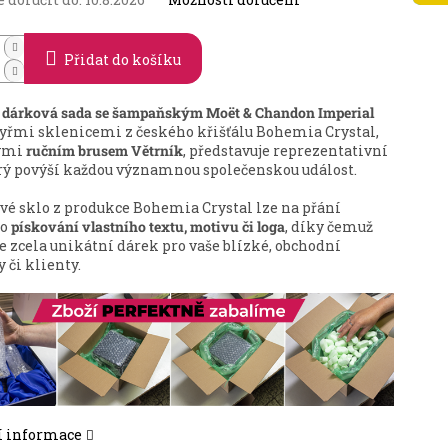
Přidat do košíku
 dárková sada se šampaňským Moët & Chandon Imperial
tyřmi sklenicemi z českého křišťálu Bohemia Crystal,
ými
ručním brusem Větrník
, představuje reprezentativní
erý povýší každou významnou společenskou událost.
ové sklo z produkce Bohemia Crystal lze na přání
 o
pískování vlastního textu, motivu či loga
, díky čemuž
te zcela unikátní dárek pro vaše blízké, obchodní
 či klienty.
í informace