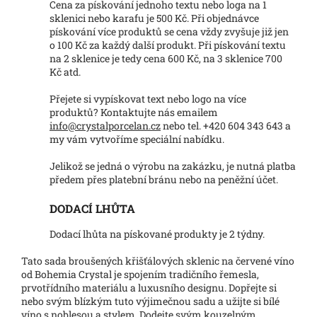
Cena za pískování jednoho textu nebo loga na 1
sklenici nebo karafu je 500 Kč. Při objednávce
pískování více produktů se cena vždy zvyšuje již jen
o 100 Kč za každý další produkt. Při pískování textu
na 2 sklenice je tedy cena 600 Kč, na 3 sklenice 700
Kč atd.
Přejete si vypískovat text nebo logo na více
produktů? Kontaktujte nás emailem
info@crystalporcelan.cz
nebo tel. +420 604 343 643 a
my vám vytvoříme speciální nabídku.
Jelikož se jedná o výrobu na zakázku, je nutná platba
předem přes platební bránu nebo na peněžní účet.
DODACÍ LHŮTA
Dodací lhůta na pískované produkty je 2 týdny.
Tato sada broušených křišťálových sklenic na červené víno
od Bohemia Crystal je spojením tradičního řemesla,
prvotřídního materiálu a luxusního designu. Dopřejte si
nebo svým blízkým tuto výjimečnou sadu a užijte si bílé
víno s noblesou a stylem. Dodejte svým kouzelným