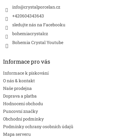
t
í
info
@
crystalporcelan.cz
+420604343643
sledujte nás na Facebooku
bohemiacrystalcz
Bohemia Crystal Youtube
Informace pro vás
Informace k pískování
O nás & kontakt
Naše prodejna
Doprava a platba
Hodnocení obchodu
Puncovní značky
Obchodní podmínky
Podmínky ochrany osobních údajů
Mapa serveru