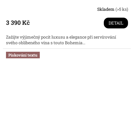
Skladem
(>5 ks)
Průměrné
hodnocení
produktu
3 390 Kč
DETAIL
je
5,0
Zažijte výjimečný pocit luxusu a elegance při servírování
z
svého oblíbeného vína s touto Bohemia...
5
hvězdiček.
Pískování textu