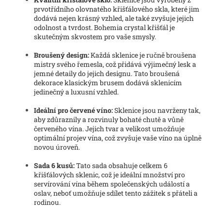
prvotřídního olovnatého křišťálového skla, které jim
dodává nejen krásný vzhled, ale také zvyšuje jejich
odolnost a tvrdost. Bohemia crystal křišťál je
skutečným skvostem pro vaše smysly.
Broušený design:
Každá sklenice je ručně broušena
mistry svého řemesla, což přidává výjimečný lesk a
jemné detaily do jejich designu. Tato broušená
dekorace klasickým brusem dodává sklenicím
jedinečný a luxusní vzhled.
Ideální pro červené víno:
Sklenice jsou navrženy tak,
aby zdůraznily a rozvinuly bohaté chutě a vůně
červeného vína. Jejich tvar a velikost umožňuje
optimální projev vína, což zvyšuje vaše víno na úplně
novou úroveň.
Sada 6 kusů:
Tato sada obsahuje celkem 6
křišťálových sklenic, což je ideální množství pro
servírování vína během společenských událostí a
oslav, neboť umožňuje sdílet tento zážitek s přáteli a
rodinou.