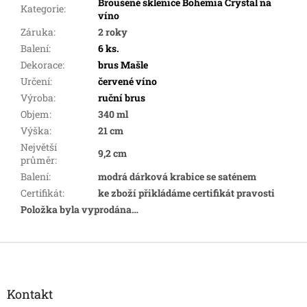
Broušené sklenice Bohemia Crystal na
Kategorie
:
víno
Záruka
:
2 roky
Balení
:
6 ks.
Dekorace
:
brus Mašle
Určení
:
červené víno
Výroba
:
ruční brus
Objem
:
340 ml
Výška
:
21 cm
Největší
9,2 cm
průměr
:
Balení
:
modrá dárková krabice se saténem
Certifikát
:
ke zboží přikládáme certifikát pravosti
Položka byla vyprodána…
Z
á
p
a
Kontakt