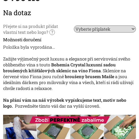
Měrná
Na dotaz
cena:
Přejete si na produkt přidat
vlastní text nebo logo?
?
Možnosti doručení
Položka byla vyprodána…
Zažijte výjimečný pocit luxusu a elegance při servírování svého
oblíbeného vína s touto
Bohemia Crystal luxusní sadou
broušených křišťálových sklenic na víno Fiona
. Sklenice na
červené víno Fiona jsou ručně
broušeny brusem Mašle
a jsou
ideálním dárkem pro milovníky vína a všech, kteří si rádi užívají
chvíle radosti a relaxace.
Na přání vám na náš výrobek vypískujeme text, motiv nebo
logo.
Pozvedněte tímto váš dar na vyšší úroveň.