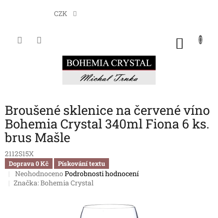
Přejít
na
CZK
obsah
NÁKU
KOŠÍK
Broušené sklenice na červené víno
Bohemia Crystal 340ml Fiona 6 ks.
brus Mašle
2112S15X
Doprava 0 Kč
Pískování textu
Průměrné
Neohodnoceno
Podrobnosti hodnocení
hodnocení
Značka:
Bohemia Crystal
produktu
je
0,0