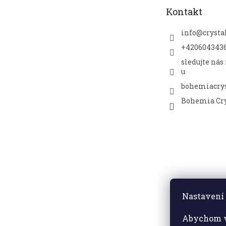
t
Kontakt
í
info
@
crysta
+420604343
sledujte nás
u
bohemiacrys
Bohemia Cry
Nastavení 
Abychom v