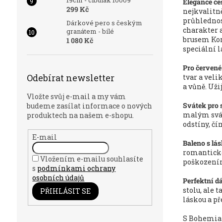
19cm - cibulák 10009
Elegance če
299 Kč
nejkvalitn
průhlednos
Dárkové pero s českým
charakter 
granátem - bílé
brusem Kom
1 080 Kč
speciální l
Pro červené
Odebírat newsletter
tvar a vel
a vůně. Uži
Vložte svůj e-mail a my vám
Svátek pro 
budeme zasílat informace o nových
malým svát
produktech na našem e-shopu.
odstíny, čí
E-mail
Baleno s lá
romantické 
Vložením e-mailu souhlasíte
poškozením
s
podmínkami ochrany
osobních údajů
Perfektní d
stolu, ale 
PŘIHLÁSIT SE
láskou a př
S Bohemia 