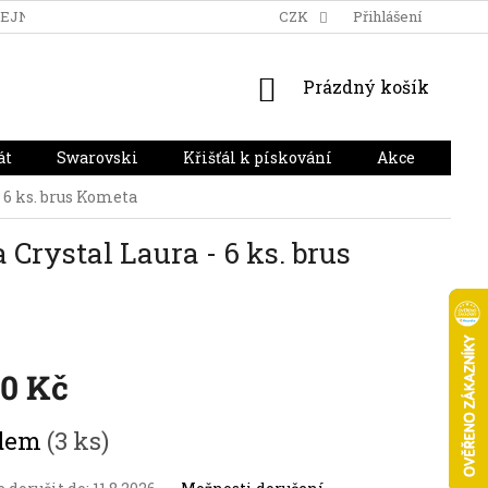
DEJNA
DOPRAVA A PLATBA
HODNOCENÍ OBCHODU
CZK
Přihlášení
NÁKUPNÍ
Prázdný košík
KOŠÍK
át
Swarovski
Křišťál k pískování
Akce
Dár
 6 ks. brus Kometa
Crystal Laura - 6 ks. brus
90 Kč
adem
(3 ks)