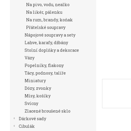
n
Na pivo, vodu, nealko
e
Na likér, pálenku
l
Na rum, brandy, koňak
Přátelské soupravy
Nápojové soupravy a sety
Lahve, karafy, džbány
Stolní doplňky a dekorace
Vázy
Popelníky, flakony
Tácy, podnosy, talíře
Miniatury
Dózy, zvonky
Mísy, košíky
Svícny
Zlacené broušené sklo
Dárkové sady
Cibulák