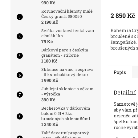
ks. brus K
990 Kč
Korunovační klenoty malé
2 850 Kč
Český granát 580050
2 190 Kč
Bohemia Cry
Svíčka vosková tenká vzor
cibulák 1ks.
broušené sk
79 Kč
šampaňské. 
broušených s
Dárkové pero s českým
granátem - stříbrné
1 100 Kč
Sklenice na víno, souprava
Popis
- 6 ks. cibulákový dekor.
1 990 Kč
Jubilejní sklenice s věkem
Detailní
- výročka
390 Kč
Sametově j
Becherovka v dárkovém
aby vám př
balení 0,5l + 2ks.
nejenže zd
broušených sklenic 50ml
špetku luxu
1 340 Kč
ručně vyráb
Talíř dezertní praporový