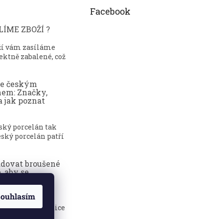
Facebook
ÍME ZBOŽÍ ?
ží vám zasíláme
ektně zabalené, což
ce českým
nem: Značky,
a jak poznat
eský porcelán tak
ský porcelán patří
adovat broušené
, aby se
dily?
ouhlasím
sklenice jsou
 elegance, tradice
.