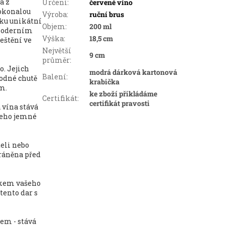
a z
Určení
:
červené víno
dokonalou
Výroba
:
ruční brus
bku unikátní
Objem
:
200 ml
 moderním
Výška
:
18,5 cm
eštění ve
Největší
9 cm
průměr
:
o. Jejich
modrá dárková kartonová
Balení
:
hodné chutě
krabička
m.
ke zboží přikládáme
Certifikát
:
certifikát pravosti
 vína stává
jeho jemné
teli nebo
hráněna před
ňkem vašeho
tento dar s
em - stává