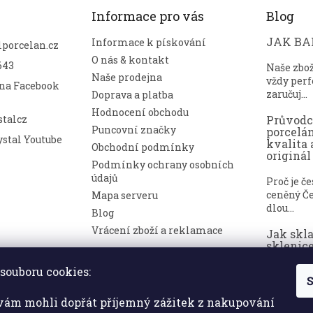
Informace pro vás
Blog
JAK BAL
Informace k pískování
lporcelan.cz
O nás & kontakt
643
Naše zbo
Naše prodejna
vždy perf
 na Facebook
zaručuj...
Doprava a platba
Hodnocení obchodu
talcz
Průvod
Puncovní značky
porcelá
stal Youtube
kvalita 
Obchodní podmínky
originál
Podmínky ochrany osobních
údajů
Proč je č
ceněný Če
Mapa serveru
dlou...
Blog
Vrácení zboží a reklamace
Jak skl
sklenice
nepoško
souboru cookies:
S
Broušené 
symbolem
ám mohli dopřát příjemný zážitek z nakupování
a luxusu. ..