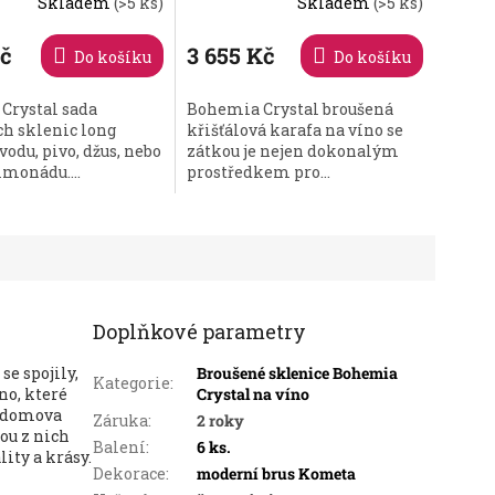
Skladem
(>5 ks)
Skladem
(>5 ks)
é
ní
Kč
3 655 Kč
Do košíku
Do košíku
Crystal sada
Bohemia Crystal broušená
ch sklenic long
křišťálová karafa na víno se
vodu, pivo, džus, nebo
zátkou je nejen dokonalým
.
monádu....
prostředkem pro...
Doplňkové parametry
e spojily,
Broušené sklenice Bohemia
Kategorie
:
no, které
Crystal na víno
o domova
Záruka
:
2 roky
ou z nich
Balení
:
6 ks.
ity a krásy.
Dekorace
:
moderní brus Kometa