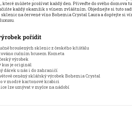
 které můžete prožívat každý den. Přiveďte do svého domova tu
učiňte každý okamžik s vínem zvláštním. Objednejte si tuto sad
sklenic na červené víno Bohemia Crystal Laura a dopřejte si ví
luxusu.
výrobek pořídit
ručně broušených sklenic z českého křišťálu
rováno ručním brusem Kometa
český výrobek
 kus je originál
ý dárek u nás i do zahraničí
větově ceněný sklářský výrobek Bohemia Crystal
o v modré kartonové krabici
ice lze umývat v myčce na nádobí