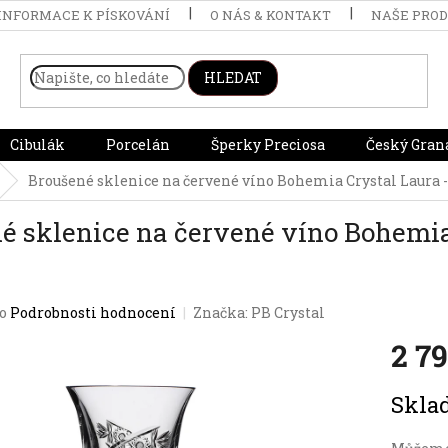
INFORMACE K PÍSKOVÁNÍ
O NÁS & KONTAKT
NAŠE PRO
HLEDAT
Cibulák
Porcelán
Šperky Preciosa
Český Gran
Broušené sklenice na červené víno Bohemia Crystal Laura -
é sklenice na červené víno Bohemia 
o
Podrobnosti hodnocení
Značka:
PB Crystal
2 7
Měrná
Skl
cena: