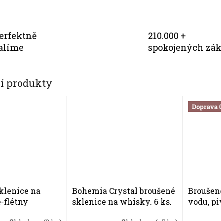
erfektně
210.000 +
alíme
spokojených zá
cí produkty
Doprava 
klenice na
Bohemia Crystal broušené
Broušen
-flétny
sklenice na whisky. 6 ks.
vodu, pi
ystal Laura. 6
brus Kometa.
Bohemia