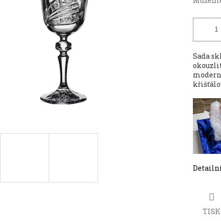
Můžeme 
Sada sk
okouzli
moderní
křišťálo
Detailn
TISK