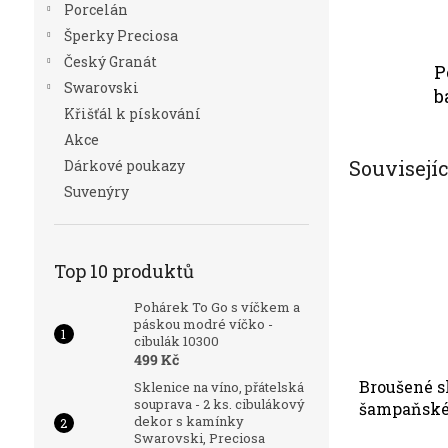
Porcelán
Šperky Preciosa
Český Granát
P
Swarovski
b
Křišťál k pískování
Akce
Souvisejí
Dárkové poukazy
Suvenýry
Top 10 produktů
Pohárek To Go s víčkem a
páskou modré víčko -
cibulák 10300
499 Kč
Broušené s
Sklenice na víno, přátelská
souprava - 2 ks. cibulákový
šampaňské
dekor s kamínky
Bohemia Cr
Swarovski, Preciosa