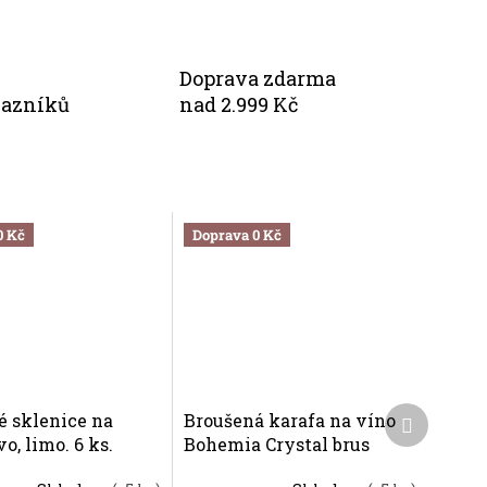
Doprava zdarma
kazníků
nad 2.999 Kč
0 Kč
Doprava 0 Kč
Další
é sklenice na
Broušená karafa na víno
produkt
vo, limo. 6 ks.
Bohemia Crystal brus
 Crystal brus
Kometa 750ml