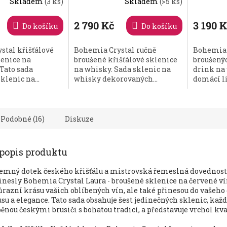
Skladem
(3 ks)
Skladem
(>5 ks)
ometa.
Kometa
Průměrné
Průměrn
hodnocení
hodnoce
produktu
produktu
2 790 Kč
3 190 
Do košíku
Do košíku
je
je
5,0
5,0
stal křišťálové
Bohemia Crystal ručně
Bohemia 
z
z
lenice na
broušené křišťálové sklenice
broušený
5
5
Tato sada
na whisky. Sada sklenic na
drink na 
hvězdiček.
hvězdiček
klenic na...
whisky dekorovaných...
domácí li
Podobné (16)
Diskuze
 popis produktu
emný dotek českého křišťálu a mistrovská řemeslná dovednost s
inesly Bohemia Crystal Laura - broušené sklenice na červené ví
ůrazní krásu vašich oblíbených vín, ale také přinesou do vašeh
su a elegance. Tato sada obsahuje šest jedinečných sklenic, každ
ěnou českými brusiči s bohatou tradicí, a představuje vrchol kval