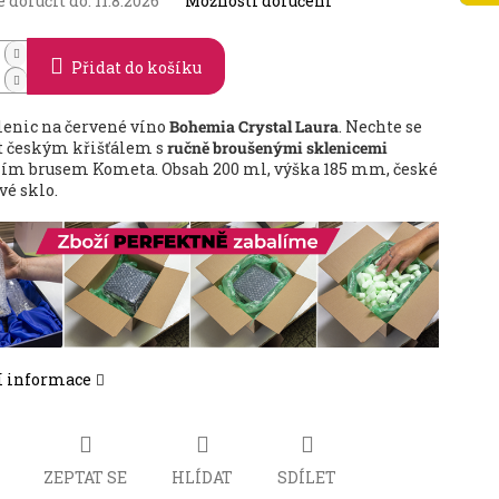
doručit do:
11.8.2026
Možnosti doručení
Přidat do košíku
lenic na červené víno
Bohemia Crystal Laura
. Nechte se
t českým křišťálem s
ručně broušenými sklenicemi
m brusem Kometa. Obsah 200 ml, výška 185 mm, české
vé sklo.
í informace
ZEPTAT SE
HLÍDAT
SDÍLET