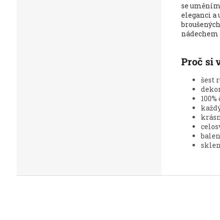
se uměním,
eleganci a 
broušených 
nádechem 
Proč si 
šest 
deko
100% 
každý
krásn
celos
balen
sklen
Z
á
p
a