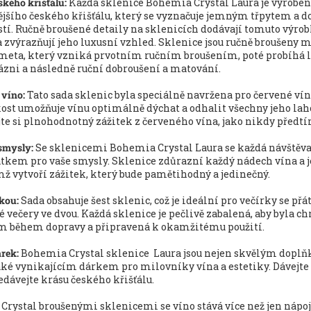
ského křišťálu:
Každá sklenice Bohemia Crystal Laura je vyroben
ějšího českého křišťálu, který se vyznačuje jemným třpytem a 
tí. Ručně broušené detaily na sklenicích dodávají tomuto výro
a zvýrazňují jeho luxusní vzhled. Sklenice jsou ručně broušeny
eta, který vzniká prvotním ručním broušením, poté probíhá l
ázni a následně ruční dobroušení a matování.
 víno:
Tato sada sklenic byla speciálně navržena pro červené vín
ikost umožňuje vínu optimálně dýchat a odhalit všechny jeho la
jte si plnohodnotný zážitek z červeného vína, jako nikdy předtí
smysly:
Se sklenicemi Bohemia Crystal Laura se každá návštěva
kem pro vaše smysly. Sklenice zdůrazní každý nádech vína a 
mž vytvoří zážitek, který bude pamětihodný a jedinečný.
skou:
Sada obsahuje šest sklenic, což je ideální pro večírky se přá
večery ve dvou. Každá sklenice je pečlivě zabalená, aby byla c
 během dopravy a připravená k okamžitému použití.
árek:
Bohemia Crystal sklenice Laura jsou nejen skvělým dopl
také vynikajícím dárkem pro milovníky vína a estetiky. Dávejte 
edávejte krásu českého křišťálu.
Crystal broušenými sklenicemi se víno stává více než jen nápoj