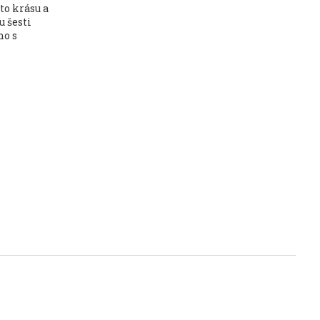
to krásu a
u šesti
no s