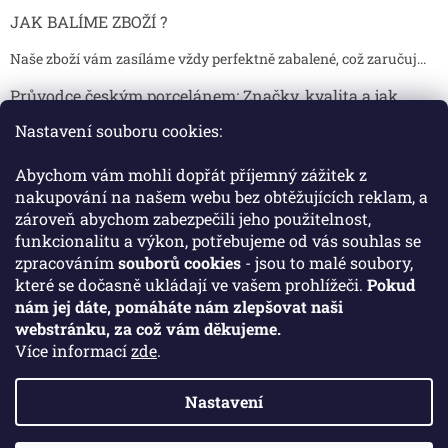
JAK BALÍME ZBOŽÍ ?
Naše zboží vám zasíláme vždy perfektně zabalené, což zaručuj...
Průvodce českým porcelánem: Značky, kvalita a jak
poznat originál
Nastavení souboru cookies:
Proč je český porcelán tak ceněný Český porcelán patří dlou...
Abychom vám mohli dopřát příjemný zážitek z
Jak skladovat broušené sklenice, aby se nepoškodily?
nakupování na našem webu bez obtěžujících reklam, a
zároveň abychom zabezpečili jeho použitelnost,
Broušené sklenice jsou symbolem elegance, tradice a luxusu. ...
funkcionalitu a výkon, potřebujeme od vás souhlas se
zpracováním
souborů cookies
- jsou to malé soubory,
které se dočasně ukládají ve vašem prohlížeči.
Pokud
Facebook
nám jej dáte, pomáháte nám zlepšovat naši
webstránku, za což vám děkujeme.
Více informací
zde
.
Nastavení
Vytvořil Shoptet