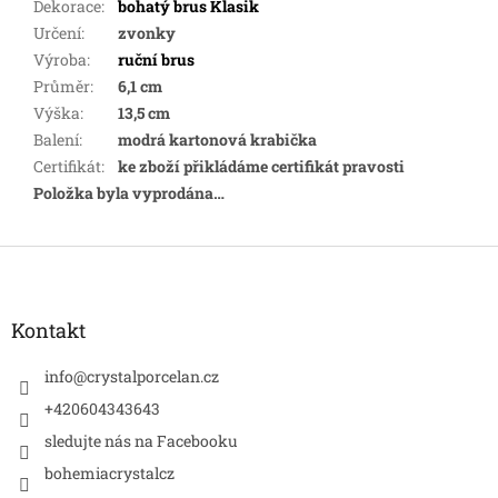
Dekorace
:
bohatý brus Klasik
Určení
:
zvonky
Výroba
:
ruční brus
Průměr
:
6,1 cm
Výška
:
13,5 cm
Balení
:
modrá kartonová krabička
Certifikát
:
ke zboží přikládáme certifikát pravosti
Položka byla vyprodána…
Z
á
p
a
Kontakt
t
í
info
@
crystalporcelan.cz
+420604343643
sledujte nás na Facebooku
bohemiacrystalcz