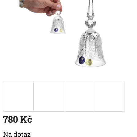
780 Kč
Měrná
Na dotaz
cena: