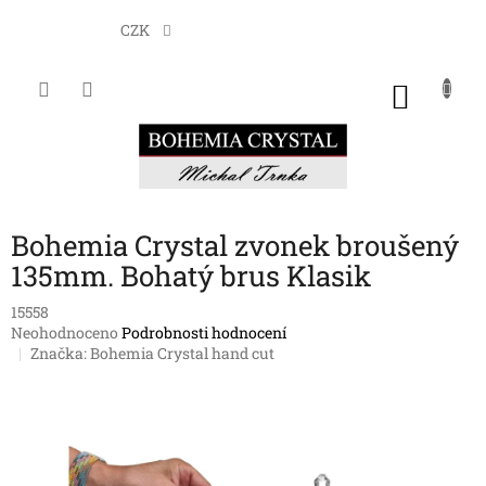
Přejít
na
CZK
obsah
NÁKU
KOŠÍK
Bohemia Crystal zvonek broušený
135mm. Bohatý brus Klasik
15558
Průměrné
Neohodnoceno
Podrobnosti hodnocení
hodnocení
Značka:
Bohemia Crystal hand cut
produktu
je
0,0
z
5
hvězdiček.