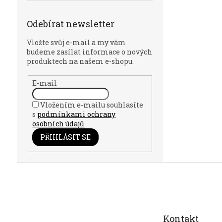
Odebírat newsletter
Vložte svůj e-mail a my vám
budeme zasílat informace o nových
produktech na našem e-shopu.
E-mail
Vložením e-mailu souhlasíte
s
podmínkami ochrany
osobních údajů
PŘIHLÁSIT SE
Z
á
p
a
t
Kontakt
í