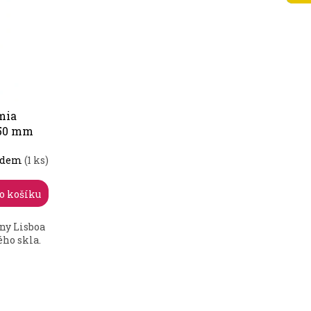
mia
350 mm
adem
(1 ks)
o košíku
ny Lisboa
ého skla.