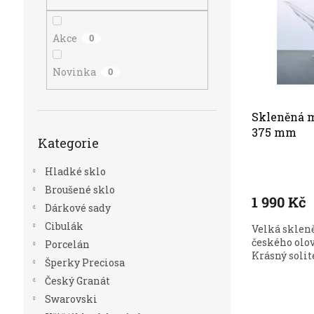
r
n
s
o
e
p
d
l
r
Akce
0
u
o
k
d
Novinka
0
t
u
ů
k
t
Skleněná m
Přeskočit
ů
375 mm
Kategorie
kategorie
Hladké sklo
Broušené sklo
1 990 Kč
Dárkové sady
Cibulák
Velká skleně
českého olov
Porcelán
Krásný solité
Šperky Preciosa
Český Granát
Swarovski