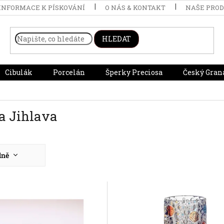
INFORMACE K PÍSKOVÁNÍ
O NÁS & KONTAKT
NAŠE PRO
HLEDAT
Cibulák
Porcelán
Šperky Preciosa
Český Gran
a Jihlava
dně
nější
žší
dávanější