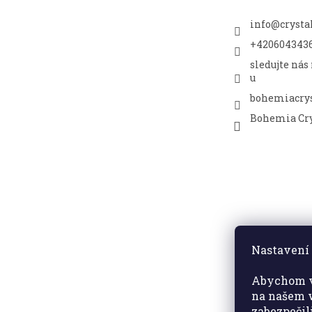
info
@
crysta
+420604343
sledujte nás
u
bohemiacrys
Bohemia Cry
Nastavení 
Abychom v
na našem w
zabezpečil