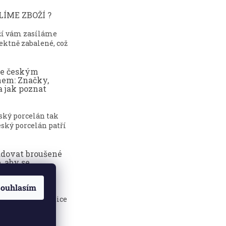
ÍME ZBOŽÍ ?
ží vám zasíláme
ektně zabalené, což
ce českým
nem: Značky,
a jak poznat
eský porcelán tak
ský porcelán patří
adovat broušené
, aby se
dily?
ouhlasím
sklenice jsou
 elegance, tradice
.