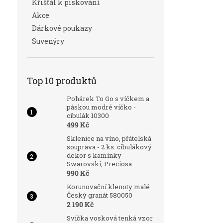
Křišťál k pískování
Akce
Dárkové poukazy
Suvenýry
Top 10 produktů
Pohárek To Go s víčkem a
páskou modré víčko -
cibulák 10300
499 Kč
Sklenice na víno, přátelská
souprava - 2 ks. cibulákový
dekor s kamínky
Swarovski, Preciosa
990 Kč
Korunovační klenoty malé
Český granát 580050
2 190 Kč
Svíčka vosková tenká vzor