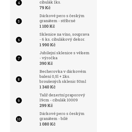
cibulák 1ks.
79 Kč
Dárkové pero s českým
granátem - stříbrné
1 100 Kč
Sklenice na víno, souprava
- 6 ks. cibulákový dekor.
1 990 Kč
Jubilejní sklenice s věkem
- výročka
390 Kč
Becherovka v dárkovém
balení 0,5l + 2ks.
broušených sklenic 50ml
1 340 Kč
Talíř dezertní praporový
19cm - cibulák 10009
299 Kč
Dárkové pero s českým
granátem - bílé
1 080 Kč