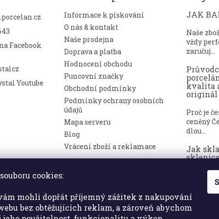
JAK BAL
Informace k pískování
lporcelan.cz
O nás & kontakt
643
Naše zbo
Naše prodejna
vždy perf
 na Facebook
zaručuj...
Doprava a platba
Hodnocení obchodu
talcz
Průvod
Puncovní značky
porcelá
stal Youtube
kvalita 
Obchodní podmínky
originál
Podmínky ochrany osobních
údajů
Proč je č
ceněný Če
Mapa serveru
dlou...
Blog
Vrácení zboží a reklamace
Jak skl
sklenice
nepoško
souboru cookies:
S
Broušené 
symbolem
ám mohli dopřát příjemný zážitek z nakupování
a luxusu. ..
ebu bez obtěžujících reklam, a zároveň abychom
i jeho použitelnost, funkcionalitu a výkon,