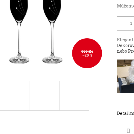
Můžeme 
Elegan
Dekorov
nebo Pr
990 Kč
–20 %
Detailn