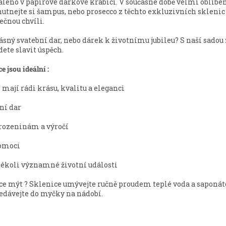
aleno v papírové dárkové krabici. V současné době velmi oblíbe
utnejte si šampus, nebo prosecco z těchto exkluzivních sklenic a
ečnou chvíli.
ásný svatební dar, nebo dárek k životnímu jubileu? S naší sadou
ete slavit úspěch.
e jsou ideální :
í mají rádi krásu, kvalitu a eleganci
ní dar
rozeninám a výročí
omoci
kékoli významné životní události
ce mýt ? Sklenice umývejte ručně proudem teplé voda a saponá
edávejte do myčky na nádobí.