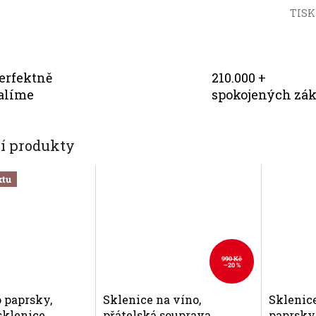
TISK
erfektně
210.000 +
alíme
spokojených zá
cí produkty
xtu
990 Kč
–20 %
o paprsky,
Sklenice na víno,
Sklenice
sklenice
přátelská souprava
paprsky 