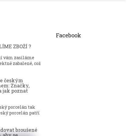
Facebook
ÍME ZBOŽÍ ?
ží vám zasíláme
ektně zabalené, což
ce českým
nem: Značky,
a jak poznat
eský porcelán tak
ský porcelán patří
adovat broušené
, aby se