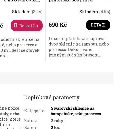
a
paprsky - 2 ks. Swarovski,
Skladem
(3 ks)
Skladem
(4 ks)
Preciosa
é
Průměrné
ní
hodnocení
produktu
690 Kč
Kč
DETAIL
Do košíku
je
5,0
Luxusní přátelská souprava
oderní sklenice na
z
dvou sklenic na šampus, nebo
é, nebo prosecco o
5
prosecco. Dekorováno
0 ml. Šest sektovek
.
hvězdiček.
jemným ručním brusem...
o...
Doplňkové parametry
dné nožce
Swarovski sklenice na
Kategorie
:
taly, nebo
šampaňské, sekt, prosecco
ice, které
Záruka
:
2 roky
stním
Balení
:
2 ks.