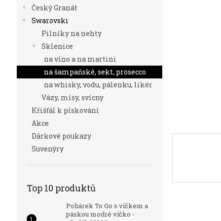
n
Český Granát
e
Swarovski
l
Pilníky na nehty
Sklenice
na víno a na martini
na šampaňské, sekt, prosecco
na whisky, vodu, pálenku, likér
Vázy, mísy, svícny
Křišťál k pískování
Akce
Dárkové poukazy
Suvenýry
Top 10 produktů
Pohárek To Go s víčkem a
páskou modré víčko -