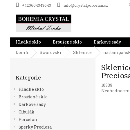
Přejít
+420604343643
info@crystalporcelan.cz
na
obsah
Hladké sklo
Broušené sklo
Dárkové sady
Domů
Swarovski
Sklenice
na šampaňské
P
Sklenic
o
Přeskočit
s
Precios
Kategorie
kategorie
t
10339
r
Hladké sklo
Průměrné
Neohodnocen
a
hodnocení
Broušené sklo
n
produktu
Dárkové sady
n
je
í
Cibulák
0,0
p
z
Porcelán
5
a
Šperky Preciosa
hvězdiček.