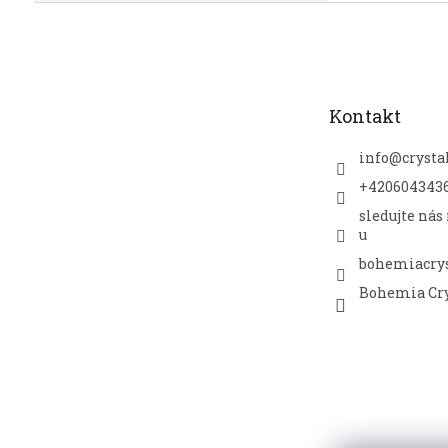
Z
á
p
a
t
Kontakt
í
info
@
crysta
+420604343
sledujte nás
u
bohemiacrys
Bohemia Cry