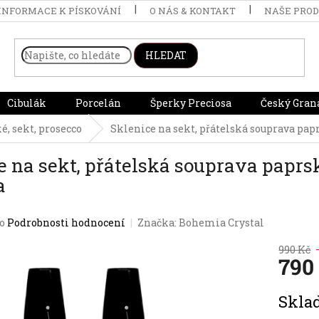
INFORMACE K PÍSKOVÁNÍ
O NÁS & KONTAKT
NAŠE PRO
HLEDAT
Cibulák
Porcelán
Šperky Preciosa
Český Gran
, sekt, prosecco
Sklenice na sekt, přátelská souprava papr
e na sekt, přátelská souprava paprsk
a
o
Podrobnosti hodnocení
Značka:
Bohemia Crystal
990 Kč
790
Měrná
Skl
cena: