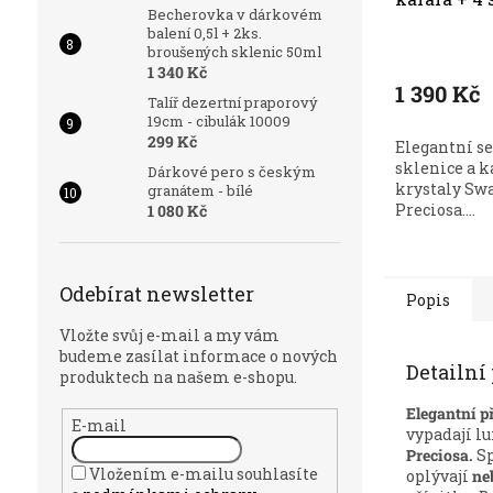
Becherovka v dárkovém
Swarovski,
balení 0,5l + 2ks.
Průměrné
broušených sklenic 50ml
hodnocení
1 340 Kč
produktu
1 390 Kč
Talíř dezertní praporový
je
19cm - cibulák 10009
3,7
299 Kč
Elegantní set
z
sklenice a k
Dárkové pero s českým
5
krystaly Swa
granátem - bílé
hvězdiček.
Preciosa....
1 080 Kč
Odebírat newsletter
Popis
Vložte svůj e-mail a my vám
budeme zasílat informace o nových
Detailní
produktech na našem e-shopu.
Elegantní p
E-mail
vypadají l
Preciosa.
Sp
Vložením e-mailu souhlasíte
oplývají
ne