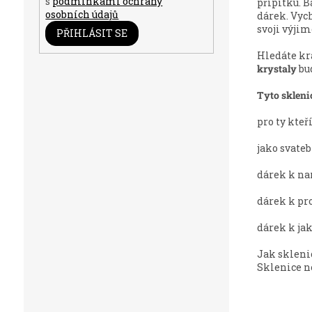
s
podmínkami ochrany
přípitku. B
osobních údajů
dárek. Vych
svoji výjim
PŘIHLÁSIT SE
Hledáte kr
krystaly
bud
Tyto sklenic
pro ty kteř
jako svateb
dárek k na
dárek k pr
dárek k ja
Jak skleni
Sklenice n