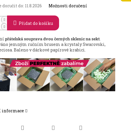
doručit do:
11.8.2026
Možnosti doručení
Přidat do košíku
tní
přátelská souprava dvou černých sklenic na sekt
.
áno jemným ručním brusem a krystaly Swarovski,
eciosa. Baleno v dárkové papírové krabici.
í informace