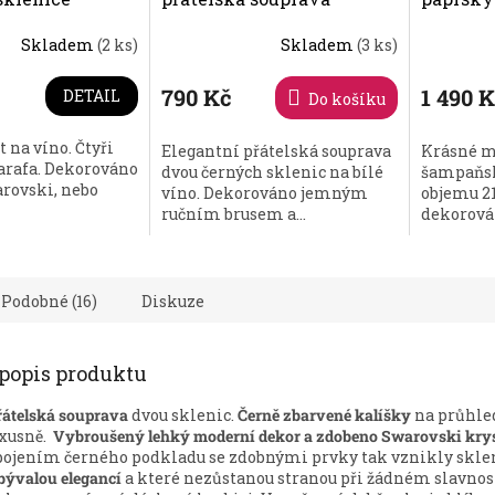
 Preciosa
paprsky - 2 ks. černé
Precios
Skladem
(2 ks)
Skladem
(3 ks)
Swarovski, Preciosa
Průměrn
hodnoce
produktu
790 Kč
1 490 
DETAIL
Do košíku
je
5,0
 na víno. Čtyři
Elegantní přátelská souprava
Krásné m
z
arafa. Dekorováno
dvou černých sklenic na bílé
šampaňsk
5
rovski, nebo
víno. Dekorováno jemným
objemu 21
hvězdiček
ručním brusem a...
dekorován
Podobné (16)
Diskuze
 popis produktu
řátelská souprava
dvou sklenic.
Černě zbarvené kalíšky
na průhle
uxusně.
Vybroušený lehký moderní dekor a zdobeno Swarovski krys
ojením černého podkladu se zdobnými prvky tak vznikly sklen
bývalou elegancí
a které nezůstanou stranou při žádném slavno