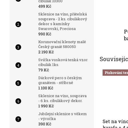
cibulák 10300
499 Kč
Sklenice na víno, přátelská
souprava - 2 ks. cibulákový
dekor s kamínky
Swarovski, Preciosa
P
990 Kč
b
Korunovační klenoty malé
Český granát 580050
2 190 Kč
Souvisejí
Svíčka vosková tenká vzor
cibulák 1ks.
79 Kč
Pískování te
Dárkové pero s českým
granátem - stříbrné
1 100 Kč
Sklenice na víno, souprava
- 6 ks. cibulákový dekor.
1 990 Kč
Jubilejní sklenice s věkem
- výročka
Set na vín
390 Kč
karafa + 4 