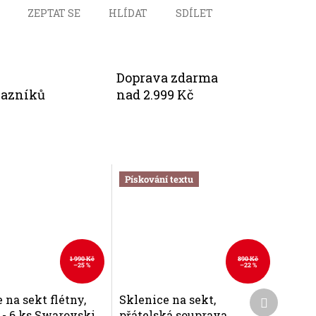
ZEPTAT SE
HLÍDAT
SDÍLET
Doprava zdarma
kazníků
nad 2.999 Kč
Pískování textu
1 990 Kč
890 Kč
–25 %
–22 %
Další
 na sekt flétny,
Sklenice na sekt,
produkt
- 6 ks Swarovski,
přátelská souprava