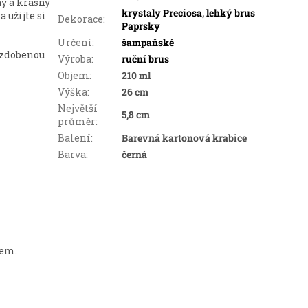
ný a krásný
krystaly Preciosa
,
lehký brus
 užijte si
Dekorace
:
Paprsky
Určení
:
šampaňské
 zdobenou
Výroba
:
ruční brus
Objem
:
210 ml
Výška
:
26 cm
Největší
5,8 cm
průměr
:
Balení
:
Barevná kartonová krabice
Barva
:
černá
tem.