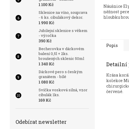
5,0
1 100 Kč
Náušnice Elys
z
něžnost per
5
Sklenice na víno, souprava
hloubku brou
- 6 ks. cibulákový dekor.
hvězdiček.
1 990 Kč
Jubilejní sklenice s věkem
- výročka
390 Kč
Popis
Becherovka v dárkovém
balení 0,5l + 2ks.
broušených sklenic 50ml
Detailní
1 340 Kč
Dárkové pero s českým
Krása korál
granátem - bílé
kolekce Mi
1 080 Kč
chirurgicko
Svíčka vosková silná, vzor
červené.
cibulák 1ks.
169 Kč
Odebírat newsletter