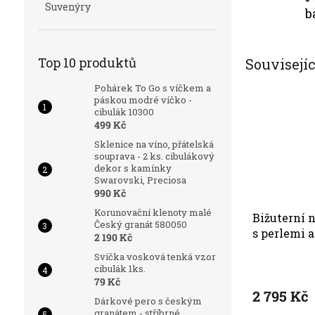
Suvenýry
b
Top 10 produktů
Souvisejí
Pohárek To Go s víčkem a
páskou modré víčko -
cibulák 10300
499 Kč
Sklenice na víno, přátelská
souprava - 2 ks. cibulákový
dekor s kamínky
Swarovski, Preciosa
990 Kč
Korunovační klenoty malé
Bižuterní 
Český granát 580050
s perlemi 
2 190 Kč
křišťálem 
Svíčka vosková tenká vzor
Průměrné
cibulák 1ks.
hodnocení
79 Kč
produktu
2 795 Kč
Dárkové pero s českým
je
granátem - stříbrné