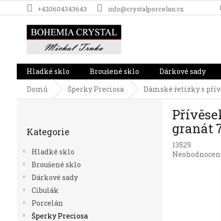
Přejít
+420604343643
info@crystalporcelan.cz
na
obsah
Hladké sklo
Broušené sklo
Dárkové sady
Domů
Šperky Preciosa
Dámské řetízky s pří
P
Přívěse
o
Přeskočit
s
granát 
Kategorie
kategorie
t
13529
r
Hladké sklo
Průměrné
Neohodnocen
a
hodnocení
Broušené sklo
n
produktu
Dárkové sady
n
je
í
Cibulák
0,0
p
z
Porcelán
5
a
Šperky Preciosa
hvězdiček.