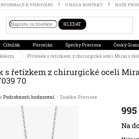
INFORMACE K PÍSKOVÁNÍ
O NÁS & KONTAKT
NAŠE PRO
HLEDAT
Cibulák
Porcelán
Šperky Preciosa
Český Gran
věskem
Přívěsek s řetízkem z chirurgické oceli Mirai s če
k s řetízkem z chirurgické oceli Mir
7039 70
o
Podrobnosti hodnocení
Značka:
Preciosa
995
Měrná
Na do
cena: