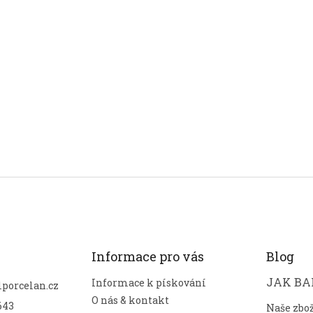
Informace pro vás
Blog
JAK BAL
Informace k pískování
lporcelan.cz
O nás & kontakt
643
Naše zbo