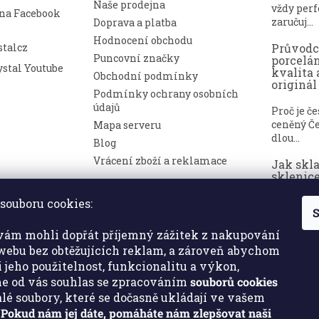
Naše prodejna
vždy perf
 na Facebook
zaručuj...
Doprava a platba
Hodnocení obchodu
talcz
Průvod
Puncovní značky
porcelá
stal Youtube
kvalita 
Obchodní podmínky
originál
Podmínky ochrany osobních
údajů
Proč je č
ceněný Če
Mapa serveru
dlou...
Blog
Vrácení zboží a reklamace
Jak skl
sklenice
nepoško
souboru cookies:
S
Broušené 
symbolem
ám mohli dopřát příjemný zážitek z nakupování
a luxusu. ..
ebu bez obtěžujících reklam, a zároveň abychom
i jeho použitelnost, funkcionalitu a výkon,
e od vás souhlas se zpracováním
souborů cookies
malé soubory, které se dočasně ukládají ve vašem
.
Pokud nám jej dáte, pomáháte nám zlepšovat naši