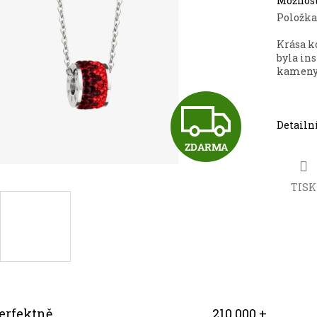
Možnost
Položka
Krása k
byla in
kameny 
Z
Detailn
ZDARMA
D
TISK
A
R
erfektně
210.000 +