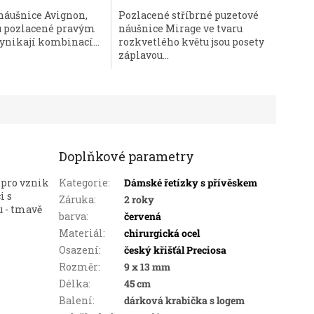
náušnice Avignon,
Pozlacené stříbrné puzetové
ou pozlacené pravým
náušnice Mirage ve tvaru
ynikají kombinací...
rozkvetlého květu jsou posety
záplavou...
Doplňkové parametry
 pro vznik
Kategorie
:
Dámské řetízky s přívěskem
i s
Záruka
:
2 roky
u - tmavě
barva
:
červená
Materiál
:
chirurgická ocel
Osazení
:
český křišťál Preciosa
Rozměr
:
9 x 13 mm
Délka
:
45 cm
Balení
:
dárková krabička s logem