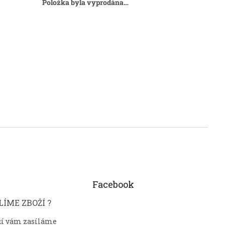
Položka byla vyprodána…
Facebook
ÍME ZBOŽÍ ?
ží vám zasíláme