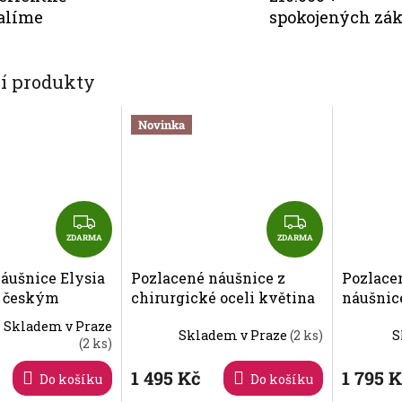
M
alíme
spokojených zá
A
cí produkty
Novinka
Z
Z
D
D
ZDARMA
ZDARMA
A
A
náušnice Elysia
Pozlacené náušnice z
Pozlace
R
R
a českým
chirurgické oceli květina
náušnic
M
M
Preciosa 2582 66
Graziosa s kubickou
vlaštov
A
A
Skladem v Praze
Skladem v Praze
(2 ks)
S
zirkonií Preciosa, puzety -
zirkoni
(2 ks)
7522Y00
1 495 Kč
1 795 
Do košíku
Do košíku