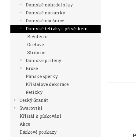
n
Dámské náhrdelníky
e
Dámské náramky
l
Dámské náušnice
Dámské řetízky s přívěskem
Bižuterní
Ocelové
Stříbrné
Dámské prsteny
Brože
Pánské šperky
Křišťálové dekorace
Řetízky
Český Granát
Swarovski
Křišťál k pískování
Akce
Dárkové poukazy
P