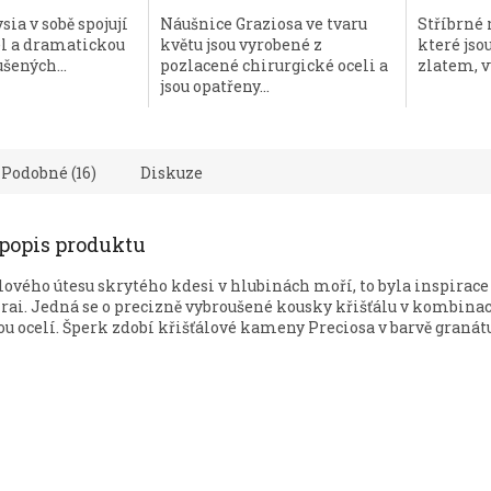
ia v sobě spojují
Náušnice Graziosa ve tvaru
Stříbrné 
el a dramatickou
květu jsou vyrobené z
které js
šených...
pozlacené chirurgické oceli a
zlatem, v
jsou opatřeny...
Podobné (16)
Diskuze
 popis produktu
ového útesu skrytého kdesi v hlubinách moří, to byla inspirace
rai. Jedná se o precizně vybroušené kousky křišťálu v kombinac
u ocelí. Šperk zdobí křišťálové kameny Preciosa v barvě granát