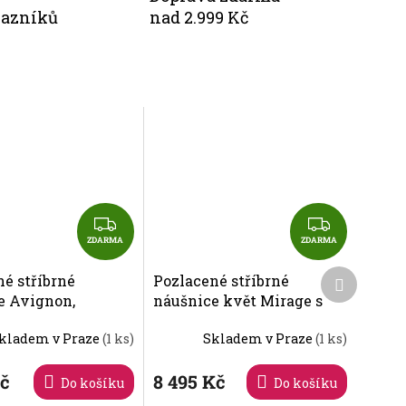
kazníků
nad 2.999 Kč
Z
Z
D
D
ZDARMA
ZDARMA
A
A
Další
né stříbrné
Pozlacené stříbrné
R
R
produkt
e Avignon,
náušnice květ Mirage s
M
M
ka s kubickou
kubickou zirkonií
A
A
kladem v Praze
(1 ks)
Skladem v Praze
(1 ks)
í Preciosa 5374Y00
Preciosa 5447Y69
Kč
8 495 Kč
Do košíku
Do košíku