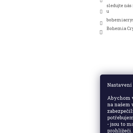
sledujte nás
u
bohemiacrys
Bohemia Cry
Nastavení 
Abychom v
na našem w
zabezpečil
potřebujem
- jsou to 
prohlížeči