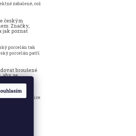
ektně zabalené, což
ce českým
nem: Značky,
a jak poznat
eský porcelán tak
ský porcelán patří
adovat broušené
, aby se
dily?
ouhlasím
sklenice jsou
 elegance, tradice
.