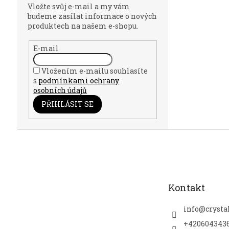
Vložte svůj e-mail a my vám
budeme zasílat informace o nových
produktech na našem e-shopu.
E-mail
Vložením e-mailu souhlasíte
s
podmínkami ochrany
osobních údajů
PŘIHLÁSIT SE
Z
á
p
a
t
Kontakt
í
info
@
crysta
+420604343