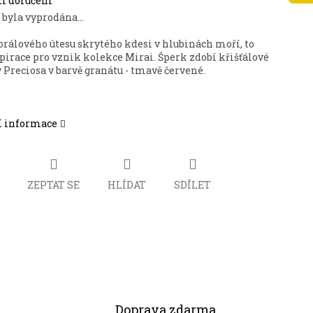
i doručení
 byla vyprodána…
orálového útesu skrytého kdesi v hlubinách moří, to
spirace pro vznik kolekce Mirai. Šperk zdobí křišťálové
Preciosa v barvě granátu - tmavě červené.
í informace
ZEPTAT SE
HLÍDAT
SDÍLET
Doprava zdarma