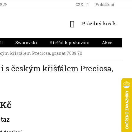
DEJNA
DOPRAVA A PLATBA
HODNOCENÍ OBCHODU
CZK
Přihlášení
NÁKUPNÍ
Prázdný košík
KOŠÍK
át
Swarovski
Křišťál k pískování
Akce
Dár
ským křišťálem Preciosa, granát 7039 70
ai s českým křišťálem Preciosa,
 Kč
taz