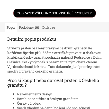
ZOBRAZIT VŠECHNY SOUVISEJÍCÍ PRODUKTY
Popis
Podobné (16)
Diskuze
Detailní popis produktu
Stříbrný prsten osazený pravými českými granáty. Ke
každému šperku přikládáme certifikát pravosti a dárkovou
krabičku. Český granát pochází z nalezišť Podsedice a Dolní
Olešnice. Český výrobek s nezaměnitelným charakterem.
V jednoduchosti je krása. Toto dokonale platí pro elegantní
šperky z pravého českého granátu.
Proč si koupit nebo darovat prsten z Českého
granátu ?
Nezaměnitelný design
Kombinace stříbra s českým granátem
Český výrobek
Šperk vhodný na denní nošení i do společnosti