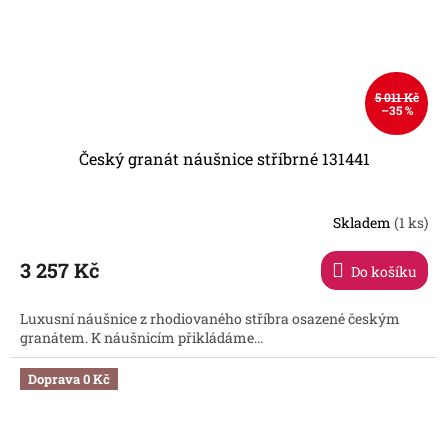
5 011 Kč
–35 %
Český granát náušnice stříbrné 131441
Skladem
(1 ks)
3 257 Kč
Do košíku
Luxusní náušnice z rhodiovaného stříbra osazené českým
granátem. K náušnicím přikládáme...
Doprava 0 Kč