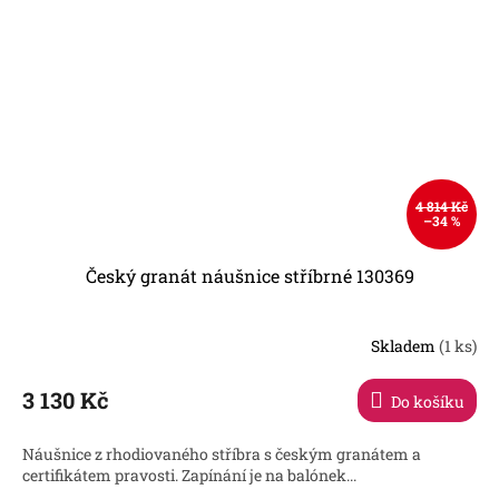
4 814 Kč
–34 %
Český granát náušnice stříbrné 130369
Skladem
(1 ks)
3 130 Kč
Do košíku
Náušnice z rhodiovaného stříbra s českým granátem a
certifikátem pravosti. Zapínání je na balónek...