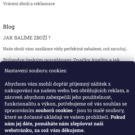
Vrácení zboží a reklamace
Blog
JAK BALÍME ZBOŽÍ ?
Naše zboží vám zasíláme vždy perfektně zabalené, což zaručuj...
Průvodce českým porcelánem: Značky, kvalita a jak
poznat originál
Nastavení souboru cookies:
Proč je český porcelán tak ceněný Český porcelán patří dlou...
Abychom vám mohli dopřát příjemný zážitek z
Jak skladovat broušené sklenice, aby se nepoškodily?
nakupování na našem webu bez obtěžujících reklam, a
zároveň abychom zabezpečili jeho použitelnost,
Broušené sklenice jsou symbolem elegance, tradice a luxusu. ...
funkcionalitu a výkon, potřebujeme od vás souhlas se
zpracováním
souborů cookies
- jsou to malé soubory,
které se dočasně ukládají ve vašem prohlížeči.
Pokud
Facebook
nám jej dáte, pomáháte nám zlepšovat naši
webstránku, za což vám děkujeme.