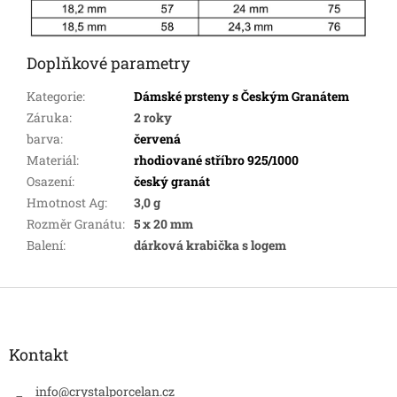
Doplňkové parametry
Kategorie
:
Dámské prsteny s Českým Granátem
Záruka
:
2 roky
barva
:
červená
Materiál
:
rhodiované stříbro 925/1000
Osazení
:
český granát
Hmotnost Ag
:
3,0 g
Rozměr Granátu
:
5 x 20 mm
Balení
:
dárková krabička s logem
Z
á
p
a
Kontakt
t
í
info
@
crystalporcelan.cz