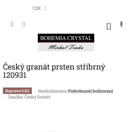
Přejít
na
CZK
obsah
NÁKU
KOŠÍK
Český granát prsten stříbrný
120931
Průměrné
Neohodnoceno
Podrobnosti hodnocení
Doprava 0 Kč
hodnocení
Značka:
Český Granát
produktu
je
0,0
z
5
hvězdiček.