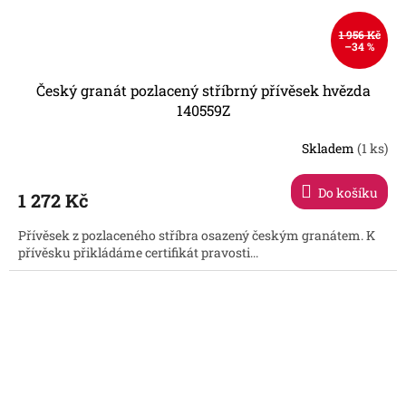
1 956 Kč
–34 %
Český granát pozlacený stříbrný přívěsek hvězda
140559Z
Skladem
(1 ks)
Do košíku
1 272 Kč
Přívěsek z pozlaceného stříbra osazený českým granátem. K
přívěsku přikládáme certifikát pravosti...