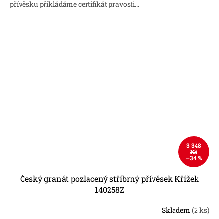
přívěsku přikládáme certifikát pravosti...
3 348
Kč
–34 %
Český granát pozlacený stříbrný přívěsek Křížek
140258Z
Skladem
(2 ks)