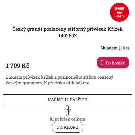
2 628
Kč
–34 %
Český granát pozlacený stříbrný přívěsek Křížek
140269Z
Skladem
(1 ks)
Do košíku
1 709 Kč
Luxusní přívěsek křížek z pozlaceného stříbra osazený
českým granátem. K přívěsku přikládáme...
NAČÍST 12 DALŠÍCH
S
1
7
t
O
r
81
položek celkem
v
á
l
NAHORU
n
á
k