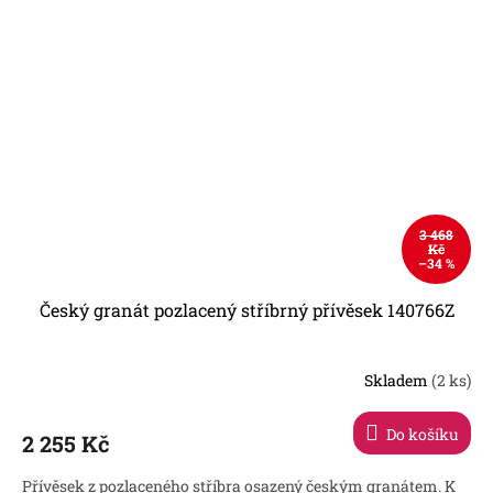
3 468
Kč
–34 %
Český granát pozlacený stříbrný přívěsek 140766Z
Skladem
(2 ks)
Do košíku
2 255 Kč
Přívěsek z pozlaceného stříbra osazený českým granátem. K