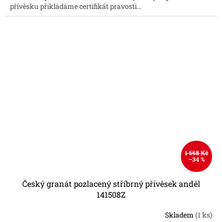
přívěsku přikládáme certifikát pravosti...
1 668 Kč
–34 %
Český granát pozlacený stříbrný přívěsek anděl
141508Z
Skladem
(1 ks)