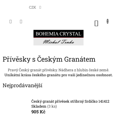
Přejít
na
CZK
obsah
NÁKU
KOŠÍK
Přívěsky s Českým Granátem
Pravý Český granát přívěsky. Nádhera z hlubin české země.
Unikátní krása českého granátu pro vaši jedinečnou osobnost.
Nejprodávanější
Český granát přívěsek stříbrný Srdíčko 141412
Skladem
(3 ks)
905 Kč