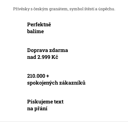
d
o
v
a
Přívěsky s českým granátem, symbol štěstí a úspěchu.
á
c
n
í
í
Perfektně
p
r
balíme
v
k
y
Doprava zdarma
v
nad 2.999 Kč
ý
p
i
s
210.000 +
u
spokojených zákazníků
Pískujeme text
na přání
Z