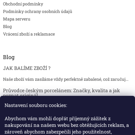
Obchodní podmínky
Podmínky ochrany osobních údajů
Mapa serveru
Blog
Vrácení zboží a reklamace
Blog
JAK BALÍME ZBOŽÍ ?
Naše zboží vám zasíláme vždy perfektně zabalené, což zaručuj...
Průvodce českým porcelánem: Značky, kvalita a jak
poznat originál
Nastavení souboru cookies:
Proč je český porcelán tak ceněný Český porcelán patří dlou...
Jak skladovat broušené sklenice, aby se nepoškodily?
Abychom vám mohli dopřát příjemný zážitek z
nakupování na našem webu bez obtěžujících reklam, a
Broušené sklenice jsou symbolem elegance, tradice a luxusu. ...
zároveň abychom zabezpečili jeho použitelnost,