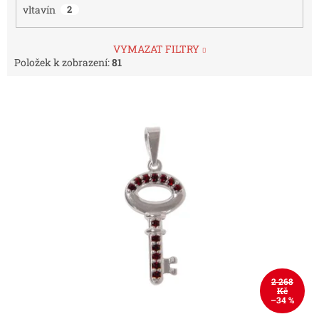
vltavín
2
VYMAZAT FILTRY
Položek k zobrazení:
81
V
ý
p
i
s
p
r
o
d
u
k
t
2 268
ů
Kč
–34 %