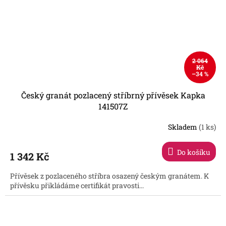
2 064
Kč
–34 %
Český granát pozlacený stříbrný přívěsek Kapka
141507Z
Skladem
(1 ks)
Do košíku
1 342 Kč
Přívěsek z pozlaceného stříbra osazený českým granátem. K
přívěsku přikládáme certifikát pravosti...