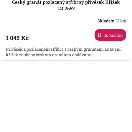
Český granát pozlacený stříbrný přívěsek Křížek
140265Z
Skladem
(2 ks)
Do košíku
1 045 Kč
Přívěsek z pozlacenéhostříbra s českým granátem. Luxusní
křížek zdobený českým granátem dodáváme...