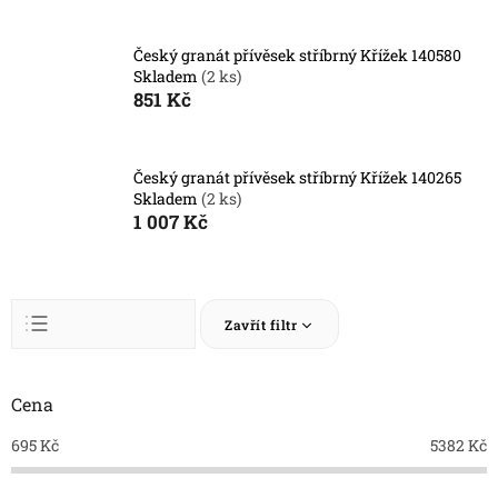
Český granát přívěsek stříbrný Křížek 140580
Skladem
(2 ks)
851 Kč
Český granát přívěsek stříbrný Křížek 140265
Skladem
(2 ks)
1 007 Kč
Ř
Zavřít filtr
a
z
Abecedně
e
n
Cena
Nejlevnější
í
Nejdražší
695
Kč
5382
Kč
p
r
Nejprodávanější