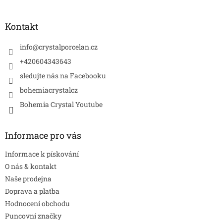
á
p
a
Kontakt
t
í
info
@
crystalporcelan.cz
+420604343643
sledujte nás na Facebooku
bohemiacrystalcz
Bohemia Crystal Youtube
Informace pro vás
Informace k pískování
O nás & kontakt
Naše prodejna
Doprava a platba
Hodnocení obchodu
Puncovní značky