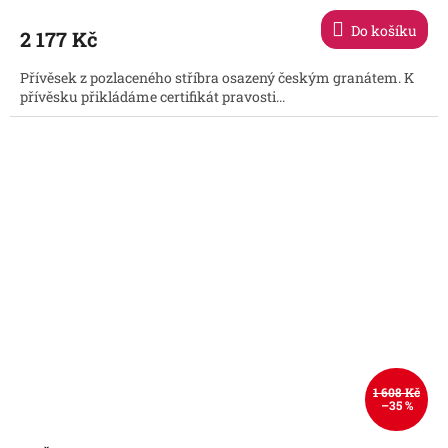
Do košíku
2 177 Kč
Přívěsek z pozlaceného stříbra osazený českým granátem. K
přívěsku přikládáme certifikát pravosti...
1 608 Kč
–35 %