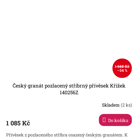
1 668 Kč
–34 %
Český granát pozlacený stříbrný přívěsek Křížek
140256Z
Skladem
(2 ks)
Do košíku
1 085 Kč
Přívěsek z pozlaceného stříbra osazený českým granátem. K