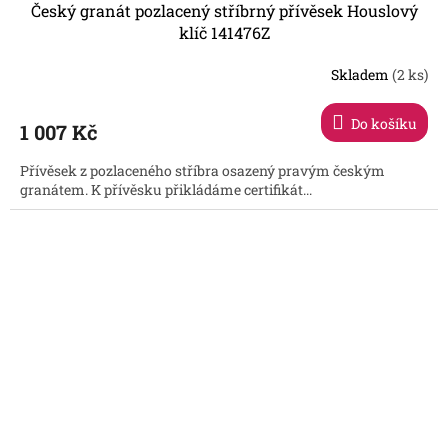
Český granát pozlacený stříbrný přívěsek Houslový
klíč 141476Z
Skladem
(2 ks)
Do košíku
1 007 Kč
Přívěsek z pozlaceného stříbra osazený pravým českým
granátem. K přívěsku přikládáme certifikát...