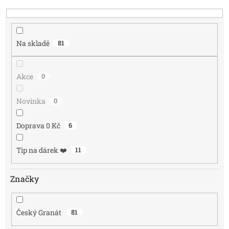
o
d
u
k
Na skladě
81
t
ů
Akce
0
Novinka
0
Doprava 0 Kč
6
Tip na dárek ❤️
11
Značky
Český Granát
81