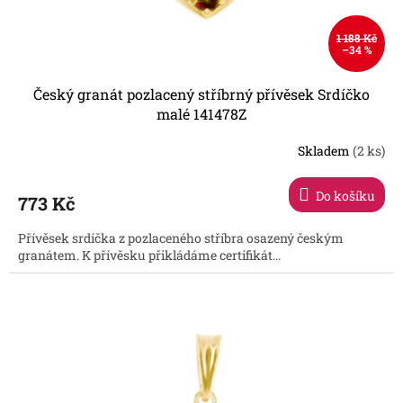
1 188 Kč
–34 %
Český granát pozlacený stříbrný přívěsek Srdíčko
malé 141478Z
Skladem
(2 ks)
Do košíku
773 Kč
Přívěsek srdíčka z pozlaceného stříbra osazený českým
granátem. K přívěsku přikládáme certifikát...