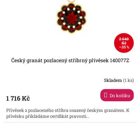
2 640
Kč
–35 %
Český granát pozlacený stříbrný přívěsek 140077Z
Skladem
(1 ks)
Do košíku
1 716 Kč
Přívěsek z pozlaceného stříbra osazený českým granátem. K
přívěsku přikládáme certifikát pravosti...