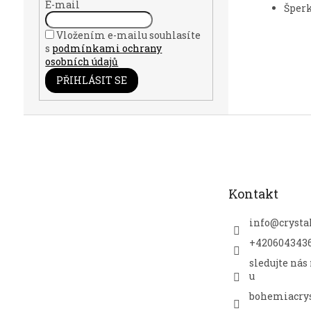
E-mail
Šperk
Vložením e-mailu souhlasíte
s
podmínkami ochrany
osobních údajů
PŘIHLÁSIT SE
Z
á
p
a
t
Kontakt
í
info
@
crysta
+420604343
sledujte nás
u
bohemiacrys