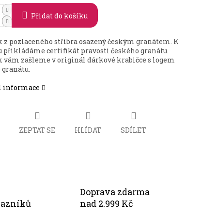
Přidat do košíku
k z pozlaceného stříbra osazený českým granátem. K
u přikládáme certifikát pravosti českého granátu.
k vám zašleme v originál dárkové krabičce s logem
 granátu.
í informace
ZEPTAT SE
HLÍDAT
SDÍLET
Doprava zdarma
kazníků
nad 2.999 Kč