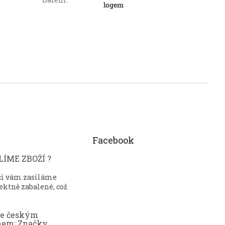
logem
Facebook
ÍME ZBOŽÍ ?
ží vám zasíláme
ektně zabalené, což
ce českým
nem: Značky,