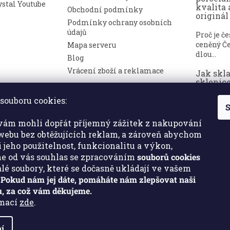
stal Youtube
kvalita 
Obchodní podmínky
originál
Podmínky ochrany osobních
údajů
Proč je č
ceněný Če
Mapa serveru
dlou...
Blog
Vrácení zboží a reklamace
Jak skl
sklenice
nepoško
souboru cookies:
S
Broušené 
symbolem
ám mohli dopřát příjemný zážitek z nakupování
a luxusu. ..
ebu bez obtěžujících reklam, a zároveň abychom
i jeho použitelnost, funkcionalitu a výkon,
e od vás souhlas se zpracováním
souborů cookies
malé soubory, které se dočasně ukládají ve vašem
.
Pokud nám jej dáte, pomáháte nám zlepšovat naši
, za což vám děkujeme.
rmací
zde
.
í