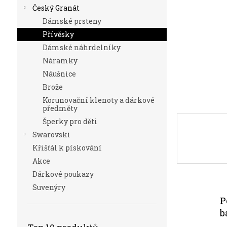
n
Český Granát
e
Dámské prsteny
l
Přívěsky
Dámské náhrdelníky
Náramky
Náušnice
Brože
Korunovační klenoty a dárkové
předměty
Šperky pro děti
Swarovski
Křišťál k pískování
Akce
Dárkové poukazy
Suvenýry
P
b