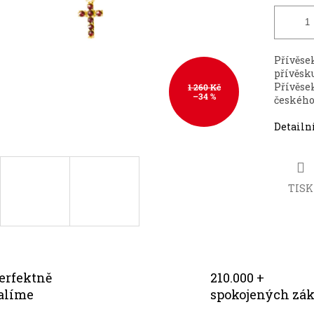
Přívěse
přívěsk
Přívěse
1 260 Kč
–34 %
českého
Detailn
TISK
erfektně
210.000 +
alíme
spokojených zá