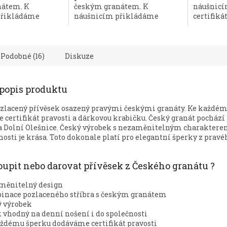
nátem. K
českým granátem. K
náušnic
hvězdiček.
přikládáme
náušnicím přikládáme
certifikát
certifikát...
Podobné (16)
Diskuze
 popis produktu
ozlacený přívěsek osazený pravými českými granáty. Ke každé
certifikát pravosti a dárkovou krabičku. Český granát pochází 
a Dolní Olešnice. Český výrobek s nezaměnitelným charaktere
osti je krása. Toto dokonale platí pro elegantní šperky z prav
koupit nebo darovat přívěsek z Českého granátu ?
měnitelný design
nace pozlaceného stříbra s českým granátem
 výrobek
 vhodný na denní nošení i do společnosti
ždému šperku dodáváme certifikát pravosti