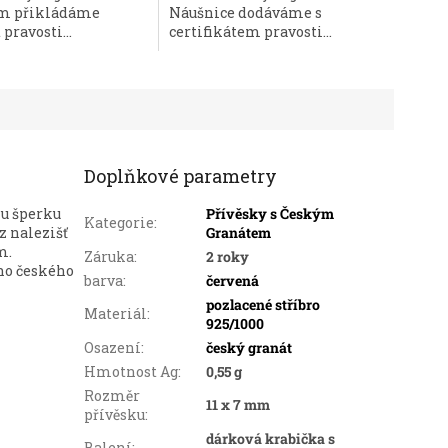
ím přikládáme
Náušnice dodáváme s
 pravosti...
certifikátem pravosti...
Doplňkové parametry
mu šperku
Přívěsky s Českým
Kategorie
:
z nalezišť
Granátem
m.
Záruka
:
2 roky
ého českého
barva
:
červená
pozlacené stříbro
Materiál
:
925/1000
Osazení
:
český granát
Hmotnost Ag
:
0,55 g
Rozměr
11 x 7 mm
přívěsku
:
dárková krabička s
Balení
: