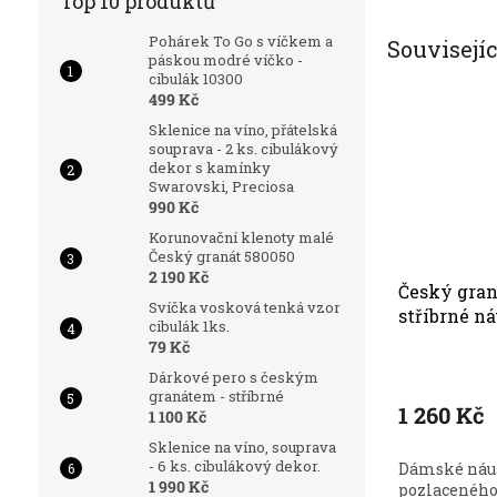
Top 10 produktů
Pohárek To Go s víčkem a
Souvisejí
páskou modré víčko -
cibulák 10300
499 Kč
Sklenice na víno, přátelská
souprava - 2 ks. cibulákový
dekor s kamínky
Swarovski, Preciosa
990 Kč
Korunovační klenoty malé
Český granát 580050
2 190 Kč
Český gran
Svíčka vosková tenká vzor
stříbrné n
cibulák 1ks.
79 Kč
Dárkové pero s českým
granátem - stříbrné
1 260 Kč
1 100 Kč
Sklenice na víno, souprava
- 6 ks. cibulákový dekor.
Dámské náuš
1 990 Kč
pozlaceného 