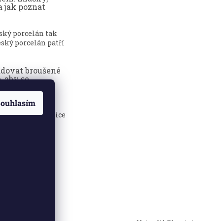
a jak poznat
eský porcelán tak
ský porcelán patří
adovat broušené
, aby se
dily?
ouhlasím
sklenice jsou
 elegance, tradice
.