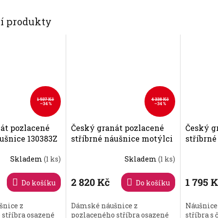
cí produkty
1 937 Kč
4 338 Kč
–34 %
–34 %
át pozlacené
Český granát pozlacené
Český g
áušnice 130383Z
stříbrné náušnice motýlci
stříbrné
130979Z
Skladem
(1 ks)
Skladem
(1 ks)
Průměrné
hodnocení
produktu
2 820 Kč
1 795 
Do košíku
Do košíku
je
5,0
nice z
Dámské náušnice z
Náušnice
z
stříbra osazené
pozlaceného stříbra osazené
stříbra 
5