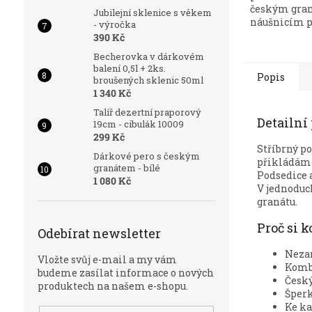
českým gra
Jubilejní sklenice s věkem
náušnicím 
- výročka
certifikát...
390 Kč
Becherovka v dárkovém
balení 0,5l + 2ks.
Popis
broušených sklenic 50ml
1 340 Kč
Talíř dezertní praporový
Detailní
19cm - cibulák 10009
299 Kč
Stříbrný p
Dárkové pero s českým
přikládáme 
granátem - bílé
Podsedice 
1 080 Kč
V jednoduch
granátu.
Proč si 
Odebírat newsletter
Neza
Vložte svůj e-mail a my vám
Kombi
budeme zasílat informace o nových
Český
produktech na našem e-shopu.
Šperk
Ke ka