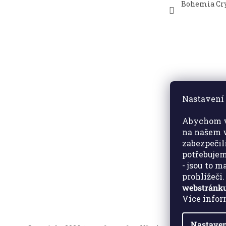
Bohemia Cry
Nastavení 
Abychom v
na našem w
zabezpečil
potřebujem
- jsou to 
prohlížeči
webstránku
Více info
Nastaven