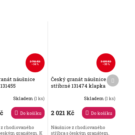
2 761 Kč
3 109 Kč
–34 %
–35 %
Další
ranát náušnice
Český granát náušnice
produkt
 131455
stříbrné 131474 klapka
Skladem
(1 ks)
Skladem
(1 ks)
Kč
2 021 Kč
Do košíku
Do košíku
 z rhodiovaného
Náušnice z rhodiovaného
s českým granátem. K
stříbra s českým granátem.