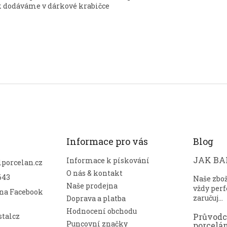
 dodáváme v dárkové krabičce
Informace pro vás
Blog
JAK BAL
Informace k pískování
lporcelan.cz
O nás & kontakt
643
Naše zbo
Naše prodejna
vždy perf
 na Facebook
zaručuj...
Doprava a platba
Hodnocení obchodu
talcz
Průvod
Puncovní značky
porcelá