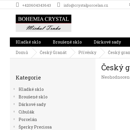
Přejít
+420604343643
info@crystalporcelan.cz
na
obsah
Hladké sklo
Broušené sklo
Dárkové sady
Domů
Český Granát
Přívěsky
Český gran
P
Český g
o
Přeskočit
s
Kategorie
Průměrné
Neohodnocen
kategorie
t
hodnocení
r
produktu
Hladké sklo
a
je
Broušené sklo
n
0,0
Dárkové sady
z
n
5
í
Cibulák
hvězdiček.
p
Porcelán
a
Šperky Preciosa