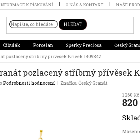
INFORMACE K PÍSKOVÁNÍ
O NÁS & KONTAKT
NAŠE PRO
HLEDAT
Cibulák
Porcelán
Šperky Preciosa
Český Gran
át pozlacený stříbrný přívěsek Křížek 140984Z
ranát pozlacený stříbrný přívěsek 
o
Podrobnosti hodnocení
Značka:
Český Granát
1 260 Kč
820
Měrná
Skl
cena:
Můžeme 