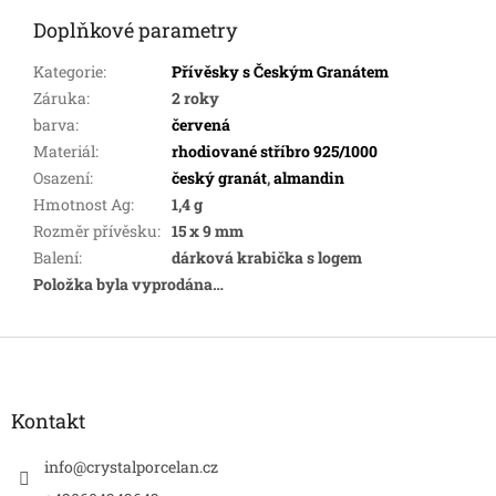
Doplňkové parametry
Kategorie
:
Přívěsky s Českým Granátem
Záruka
:
2 roky
barva
:
červená
Materiál
:
rhodiované stříbro 925/1000
Osazení
:
český granát
,
almandin
Hmotnost Ag
:
1,4 g
Rozměr přívěsku
:
15 x 9 mm
Balení
:
dárková krabička s logem
Položka byla vyprodána…
Z
á
p
a
Kontakt
t
í
info
@
crystalporcelan.cz