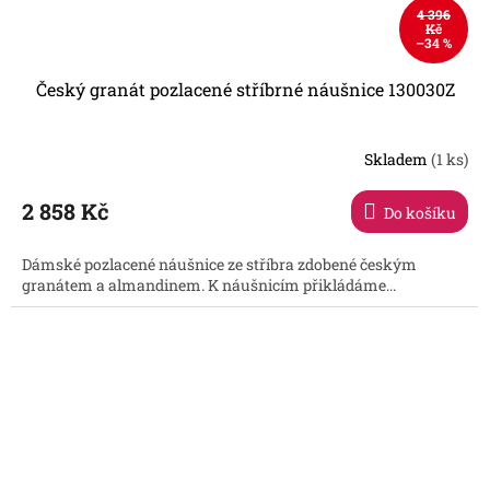
4 396
Kč
–34 %
Český granát pozlacené stříbrné náušnice 130030Z
Skladem
(1 ks)
2 858 Kč
Do košíku
Dámské pozlacené náušnice ze stříbra zdobené českým
granátem a almandinem. K náušnicím přikládáme...