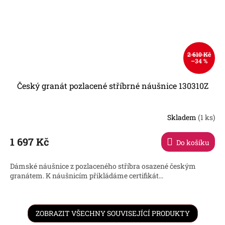
2 610 Kč
–34 %
Český granát pozlacené stříbrné náušnice 130310Z
Skladem
(1 ks)
1 697 Kč
Do košíku
Dámské náušnice z pozlaceného stříbra osazené českým
granátem. K náušnicím přikládáme certifikát...
ZOBRAZIT VŠECHNY SOUVISEJÍCÍ PRODUKTY