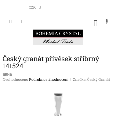
Přejít
na
CZK
obsah
NÁKU
KOŠÍK
Český granát přívěsek stříbrný
141524
15546
Průměrné
Neohodnoceno
Podrobnosti hodnocení
Značka:
Český Granát
hodnocení
produktu
je
0,0
z
5
hvězdiček.