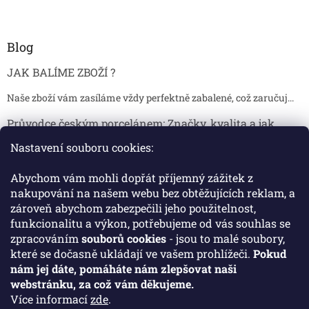
Blog
JAK BALÍME ZBOŽÍ ?
Naše zboží vám zasíláme vždy perfektně zabalené, což zaručuj...
Průvodce českým porcelánem: Značky, kvalita a jak
poznat originál
Nastavení souboru cookies:
Proč je český porcelán tak ceněný Český porcelán patří dlou...
Abychom vám mohli dopřát příjemný zážitek z
Jak skladovat broušené sklenice, aby se nepoškodily?
nakupování na našem webu bez obtěžujících reklam, a
zároveň abychom zabezpečili jeho použitelnost,
Broušené sklenice jsou symbolem elegance, tradice a luxusu. ...
funkcionalitu a výkon, potřebujeme od vás souhlas se
zpracováním
souborů cookies
- jsou to malé soubory,
které se dočasně ukládají ve vašem prohlížeči.
Pokud
Facebook
nám jej dáte, pomáháte nám zlepšovat naši
webstránku, za což vám děkujeme.
Více informací
zde
.