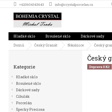
Přejít
+420604343643
info@crystalporcelan.cz
na
obsah
Hladké sklo
Broušené sklo
Dárkové sady
Domů
Český Granát
Náušnice
Český gran
P
Český g
o
Přeskočit
s
Kategorie
kategorie
Doprava 0 Kč
t
r
Hladké sklo
a
Broušené sklo
n
Dárkové sady
n
í
Cibulák
p
Porcelán
a
Šperky Preciosa