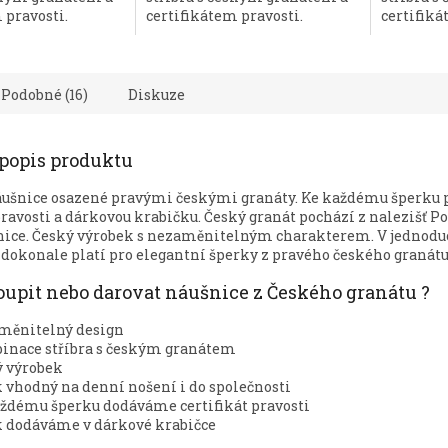
 pravosti.
certifikátem pravosti.
certifiká
Podobné (16)
Diskuze
 popis produktu
áušnice osazené pravými českými granáty. Ke každému šperku
pravosti a dárkovou krabičku. Český granát pochází z nalezišť P
nice. Český výrobek s nezaměnitelným charakterem. V jednoduc
 dokonale platí pro elegantní šperky z pravého českého granátu
koupit nebo darovat náušnice z Českého granátu ?
měnitelný design
nace stříbra s českým granátem
 výrobek
 vhodný na denní nošení i do společnosti
ždému šperku dodáváme certifikát pravosti
 dodáváme v dárkové krabičce