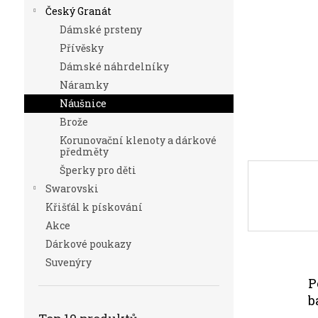
n
Český Granát
e
Dámské prsteny
l
Přívěsky
Dámské náhrdelníky
Náramky
Náušnice
Brože
Korunovační klenoty a dárkové
předměty
Šperky pro děti
Swarovski
Křišťál k pískování
Akce
Dárkové poukazy
Suvenýry
P
b