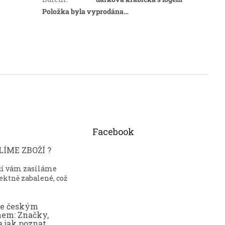
Položka byla vyprodána…
Facebook
ÍME ZBOŽÍ ?
ží vám zasíláme
ektně zabalené, což
ce českým
nem: Značky,
a jak poznat