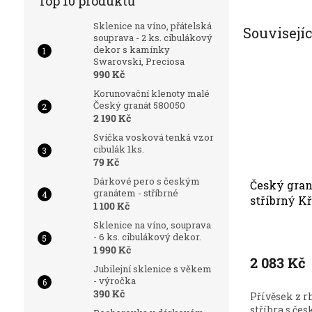
Top 10 produktů
Sklenice na víno, přátelská
Souvisejí
souprava - 2 ks. cibulákový
dekor s kamínky
Swarovski, Preciosa
990 Kč
Korunovační klenoty malé
Český granát 580050
2 190 Kč
Svíčka vosková tenká vzor
cibulák 1ks.
79 Kč
Dárkové pero s českým
Český gran
granátem - stříbrné
stříbrný K
1 100 Kč
Sklenice na víno, souprava
- 6 ks. cibulákový dekor.
1 990 Kč
2 083 Kč
Jubilejní sklenice s věkem
- výročka
390 Kč
Přívěsek z 
stříbra s č