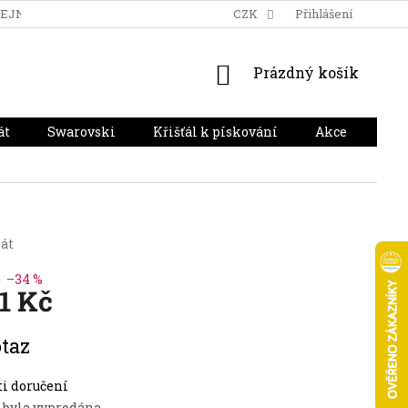
DEJNA
DOPRAVA A PLATBA
HODNOCENÍ OBCHODU
CZK
Přihlášení
NÁKUPNÍ
Prázdný košík
KOŠÍK
át
Swarovski
Křišťál k pískování
Akce
Dár
át
č
–34 %
31 Kč
taz
i doručení
 byla vyprodána…