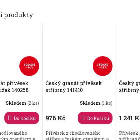
cí produkty
3 204 Kč
1 500 Kč
–34 %
–34 %
át přívěsek
Český granát přívěsek
Český g
řížek 140258
stříbrný 141410
stříbrný
Skladem
(2 ks)
Skladem
(1 ks)
976 Kč
1 241 K
Do košíku
Do košíku
rhodiovaného
Přívěsek z rhodiovaného
Přívěsek
eským granátem a
stříbra s českým granátem a
stříbra 