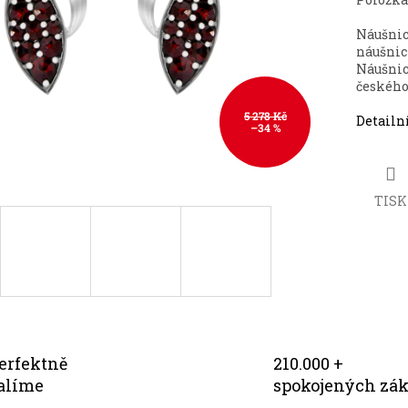
Náušnic
náušnic
Náušnic
českého
5 278 Kč
Detailn
–34 %
TISK
erfektně
210.000 +
alíme
spokojených zá