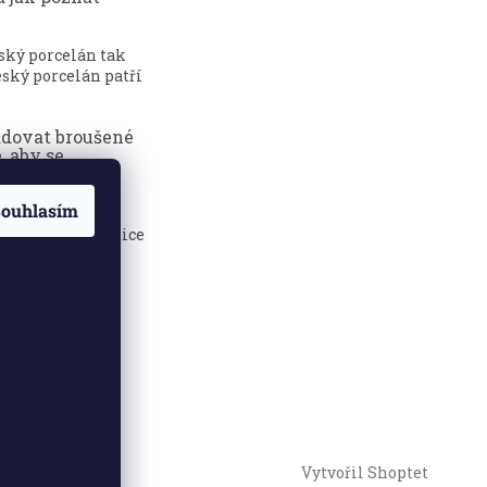
eský porcelán tak
ský porcelán patří
adovat broušené
, aby se
dily?
ouhlasím
sklenice jsou
 elegance, tradice
.
Vytvořil Shoptet