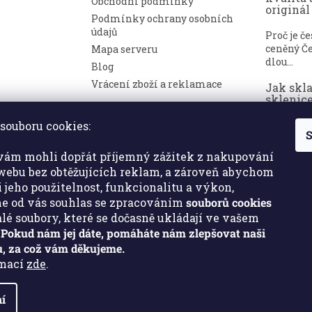
Obchodní podmínky
originál
Podmínky ochrany osobních
údajů
Proč je č
ceněný Če
Mapa serveru
dlou...
Blog
Vrácení zboží a reklamace
Jak skl
sklenice
nepoško
souboru cookies:
S
Broušené 
symbolem
ám mohli dopřát příjemný zážitek z nakupování
a luxusu. ..
ebu bez obtěžujících reklam, a zároveň abychom
i jeho použitelnost, funkcionalitu a výkon,
e od vás souhlas se zpracováním
souborů cookies
malé soubory, které se dočasně ukládají ve vašem
.
Pokud nám jej dáte, pomáháte nám zlepšovat naši
, za což vám děkujeme.
rmací
zde
.
í
a.