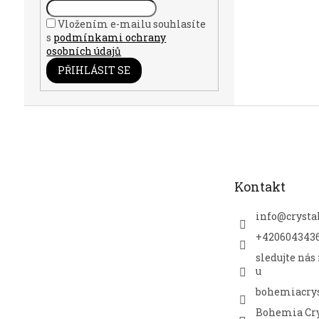
Vložením e-mailu souhlasíte
s
podmínkami ochrany
osobních údajů
PŘIHLÁSIT SE
Z
á
p
a
t
Kontakt
í
info
@
crysta
+420604343
sledujte nás
u
bohemiacrys
Bohemia Cry