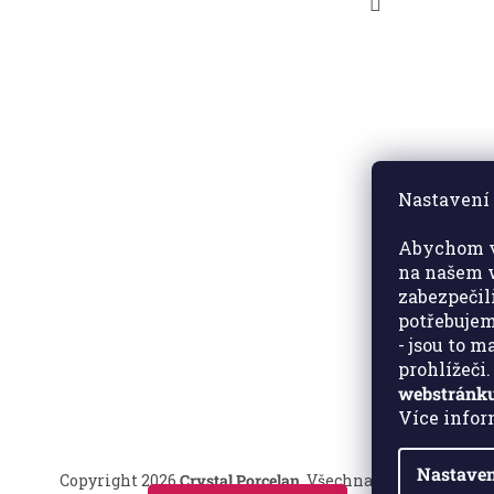
Nastavení 
Abychom v
na našem w
zabezpečil
potřebujem
- jsou to 
prohlížeči
webstránku
Více info
Nastaven
Copyright 2026
Crystal Porcelan
. Všechna práva vyhrazen