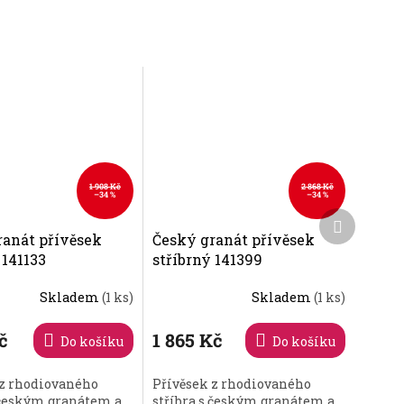
1 908 Kč
2 868 Kč
–34 %
–34 %
Další
produkt
ranát přívěsek
Český granát přívěsek
 141133
stříbrný 141399
Skladem
(1 ks)
Skladem
(1 ks)
č
1 865 Kč
Do košíku
Do košíku
 z rhodiovaného
Přívěsek z rhodiovaného
s českým granátem a
stříbra s českým granátem a