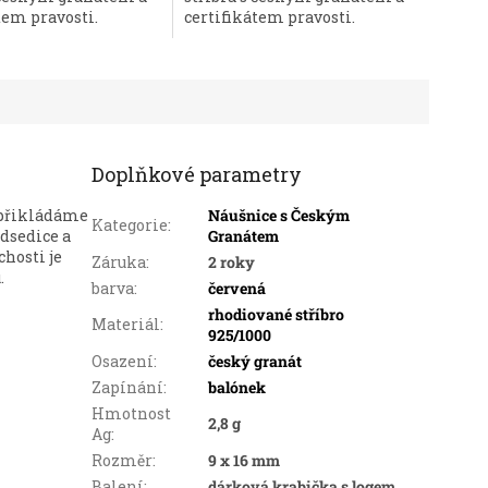
tem pravosti.
certifikátem pravosti.
Doplňkové parametry
 přikládáme
Náušnice s Českým
Kategorie
:
odsedice a
Granátem
hosti je
Záruka
:
2 roky
.
barva
:
červená
rhodiované stříbro
Materiál
:
925/1000
Osazení
:
český granát
Zapínání
:
balónek
Hmotnost
2,8 g
Ag
:
Rozměr
:
9 x 16 mm
Balení
:
dárková krabička s logem