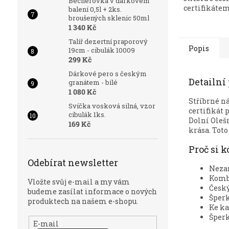
Becherovka v dárkovém
certifikátem
balení 0,5l + 2ks.
broušených sklenic 50ml
1 340 Kč
Talíř dezertní praporový
Popis
19cm - cibulák 10009
299 Kč
Dárkové pero s českým
Detailní
granátem - bílé
1 080 Kč
Stříbrné n
Svíčka vosková silná, vzor
certifikát 
cibulák 1ks.
Dolní Oleš
169 Kč
krása. Toto
Proč si 
Odebírat newsletter
Neza
Kombi
Vložte svůj e-mail a my vám
Český
budeme zasílat informace o nových
Šperk
produktech na našem e-shopu.
Ke ka
Šperk
E-mail