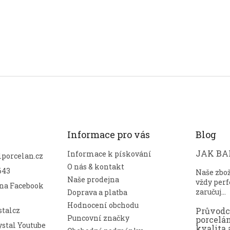
Informace pro vás
Blog
JAK BAL
Informace k pískování
lporcelan.cz
O nás & kontakt
643
Naše zbo
Naše prodejna
vždy perf
 na Facebook
zaručuj...
Doprava a platba
Hodnocení obchodu
talcz
Průvod
Puncovní značky
porcelá
stal Youtube
kvalita 