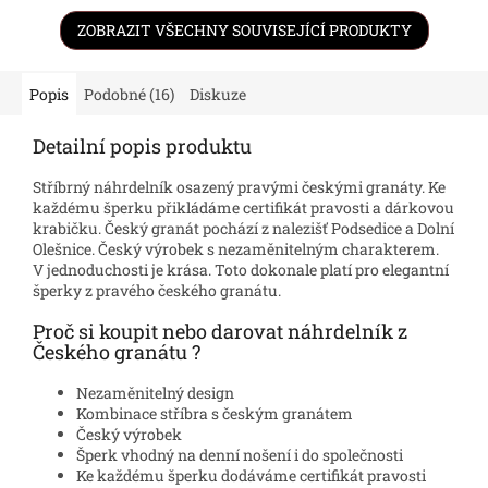
ZOBRAZIT VŠECHNY SOUVISEJÍCÍ PRODUKTY
Popis
Podobné (16)
Diskuze
Detailní popis produktu
Stříbrný náhrdelník osazený pravými českými granáty. Ke
každému šperku přikládáme certifikát pravosti a dárkovou
krabičku. Český granát pochází z nalezišť Podsedice a Dolní
Olešnice. Český výrobek s nezaměnitelným charakterem.
V jednoduchosti je krása. Toto dokonale platí pro elegantní
šperky z pravého českého granátu.
Proč si koupit nebo darovat náhrdelník z
Českého granátu ?
Nezaměnitelný design
Kombinace stříbra s českým granátem
Český výrobek
Šperk vhodný na denní nošení i do společnosti
Ke každému šperku dodáváme certifikát pravosti