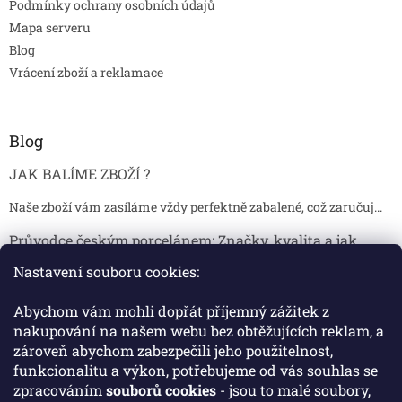
Podmínky ochrany osobních údajů
Mapa serveru
Blog
Vrácení zboží a reklamace
Blog
JAK BALÍME ZBOŽÍ ?
Naše zboží vám zasíláme vždy perfektně zabalené, což zaručuj...
Průvodce českým porcelánem: Značky, kvalita a jak
poznat originál
Nastavení souboru cookies:
Proč je český porcelán tak ceněný Český porcelán patří dlou...
Abychom vám mohli dopřát příjemný zážitek z
Jak skladovat broušené sklenice, aby se nepoškodily?
nakupování na našem webu bez obtěžujících reklam, a
zároveň abychom zabezpečili jeho použitelnost,
Broušené sklenice jsou symbolem elegance, tradice a luxusu. ...
funkcionalitu a výkon, potřebujeme od vás souhlas se
zpracováním
souborů cookies
- jsou to malé soubory,