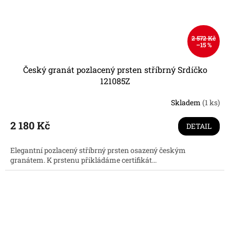
2 572 Kč
–15 %
Český granát pozlacený prsten stříbrný Srdíčko
121085Z
Skladem
(1 ks)
2 180 Kč
DETAIL
Elegantní pozlacený stříbrný prsten osazený českým
granátem. K prstenu přikládáme certifikát...