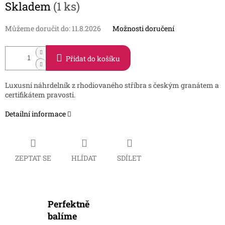
Skladem
(1 ks)
cena:
Můžeme doručit do:
11.8.2026
Možnosti doručení
Přidat do košíku
Luxusní náhrdelník z rhodiovaného stříbra s českým granátem a
certifikátem pravosti.
Detailní informace
ZEPTAT SE
HLÍDAT
SDÍLET
Perfektně
balíme