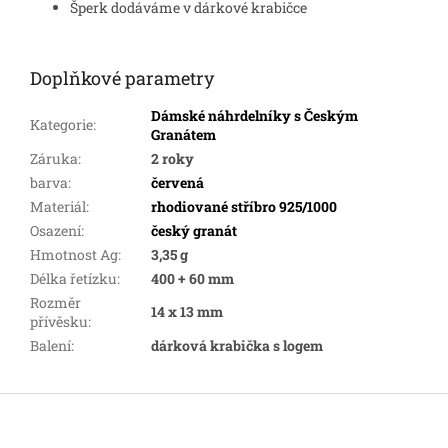
Šperk dodáváme v dárkové krabičce
Doplňkové parametry
Dámské náhrdelníky s Českým
Kategorie
:
Granátem
Záruka
:
2 roky
barva
:
červená
Materiál
:
rhodiované stříbro 925/1000
Osazení
:
český granát
Hmotnost Ag
:
3,35 g
Délka řetízku
:
400 + 60 mm
Rozměr
14 x 13 mm
přívěsku
:
Balení
:
dárková krabička s logem
Z
á
p