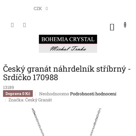
Přejít
na
CZK
obsah
NÁKU
KOŠÍK
Český granát náhrdelník stříbrný -
Srdíčko 170988
13189
Průměrné
Neohodnoceno
Podrobnosti hodnocení
Doprava 0 Kč
hodnocení
Značka:
Český Granát
produktu
je
0,0
z
5
hvězdiček.