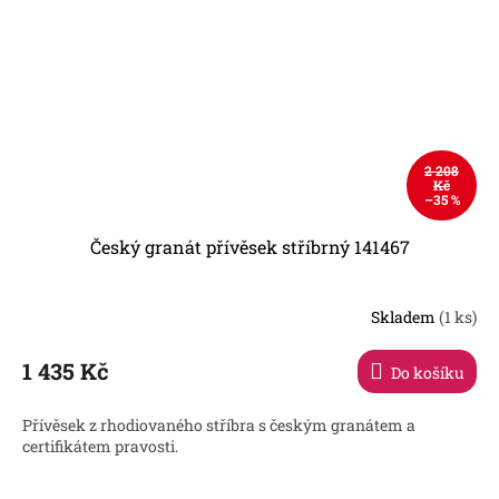
2 208
Kč
–35 %
Český granát přívěsek stříbrný 141467
Skladem
(1 ks)
1 435 Kč
Do košíku
Přívěsek z rhodiovaného stříbra s českým granátem a
certifikátem pravosti.