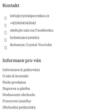
a
Kontakt
t
í
info
@
crystalporcelan.cz
+420604343643
sledujte nás na Facebooku
bohemiacrystalcz
Bohemia Crystal Youtube
Informace pro vás
Informace k pískování
O nás & kontakt
Naše prodejna
Doprava a platba
Hodnocení obchodu
Puncovní značky
Obchodní podmínky