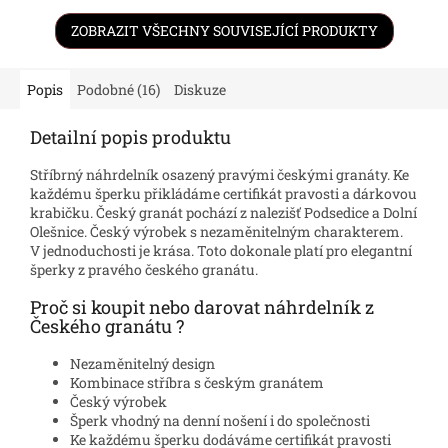
ZOBRAZIT VŠECHNY SOUVISEJÍCÍ PRODUKTY
Popis
Podobné (16)
Diskuze
Detailní popis produktu
Stříbrný náhrdelník osazený pravými českými granáty. Ke
každému šperku přikládáme certifikát pravosti a dárkovou
krabičku. Český granát pochází z nalezišť Podsedice a Dolní
Olešnice. Český výrobek s nezaměnitelným charakterem.
V jednoduchosti je krása. Toto dokonale platí pro elegantní
šperky z pravého českého granátu.
Proč si koupit nebo darovat náhrdelník z
Českého granátu ?
Nezaměnitelný design
Kombinace stříbra s českým granátem
Český výrobek
Šperk vhodný na denní nošení i do společnosti
Ke každému šperku dodáváme certifikát pravosti