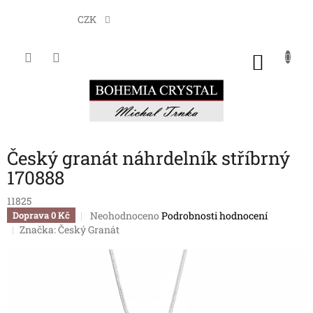
Přejít
na
CZK
obsah
NÁKU
KOŠÍK
Český granát náhrdelník stříbrný
170888
11825
Průměrné
Neohodnoceno
Podrobnosti hodnocení
Doprava 0 Kč
hodnocení
Značka:
Český Granát
produktu
je
0,0
z
5
hvězdiček.