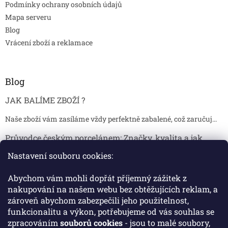
Podmínky ochrany osobních údajů
Mapa serveru
Blog
Vrácení zboží a reklamace
Blog
JAK BALÍME ZBOŽÍ ?
Naše zboží vám zasíláme vždy perfektně zabalené, což zaručuj...
Průvodce českým porcelánem: Značky, kvalita a jak
poznat originál
Nastavení souboru cookies:
Proč je český porcelán tak ceněný Český porcelán patří dlou...
Abychom vám mohli dopřát příjemný zážitek z
Jak skladovat broušené sklenice, aby se nepoškodily?
nakupování na našem webu bez obtěžujících reklam, a
zároveň abychom zabezpečili jeho použitelnost,
Broušené sklenice jsou symbolem elegance, tradice a luxusu. ...
funkcionalitu a výkon, potřebujeme od vás souhlas se
zpracováním
souborů cookies
- jsou to malé soubory,