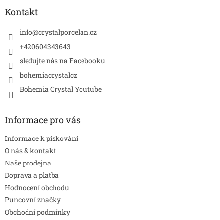
p
a
Kontakt
t
í
info
@
crystalporcelan.cz
+420604343643
sledujte nás na Facebooku
bohemiacrystalcz
Bohemia Crystal Youtube
Informace pro vás
Informace k pískování
O nás & kontakt
Naše prodejna
Doprava a platba
Hodnocení obchodu
Puncovní značky
Obchodní podmínky