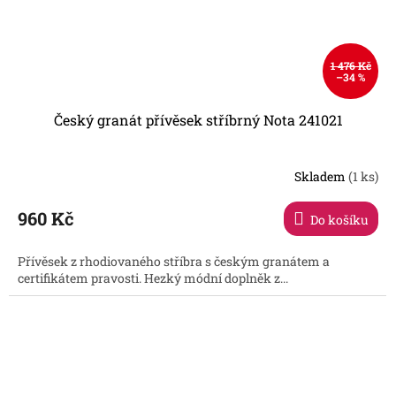
1 476 Kč
–34 %
Český granát přívěsek stříbrný Nota 241021
Skladem
(1 ks)
960 Kč
Do košíku
Přívěsek z rhodiovaného stříbra s českým granátem a
certifikátem pravosti. Hezký módní doplněk z...