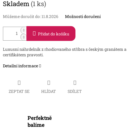
Skladem
(1 ks)
cena:
Můžeme doručit do:
11.8.2026
Možnosti doručení
Přidat do košíku
Luxusní náhrdelník z rhodiovaného stříbra s českým granátem a
certifikátem pravosti.
Detailní informace
ZEPTAT SE
HLÍDAT
SDÍLET
Perfektně
balíme