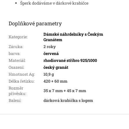
Šperk dodáváme v dárkové krabičce
Doplňkové parametry
Dámské náhrdelníky s Českým
Kategorie
:
Granátem
Záruka
:
2 roky
barva
:
červená
Materiál
:
rhodiované stříbro 925/1000
Osazení
:
český granát
Hmotnost Ag
:
10,9 g
Délka řetízku
:
420 + 60 mm
Rozměr
35 x 7 mm + 45 x 7 mm
přívěsku
:
Balení
:
dárková krabička s logem
Z
á