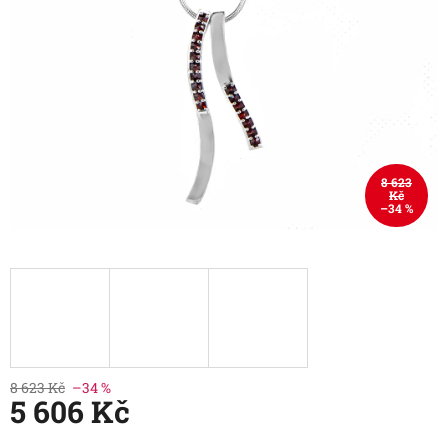
8 623
Kč
–34 %
8 623 Kč
–34 %
5 606 Kč
Měrná