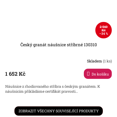
2 540
Kč
–34 %
Český granát náušnice stříbrné 130310
Skladem
(1 ks)
1 652 Kč
Do košíku
Náušnice z rhodiovaného stříbra s českým granátem. K
náušnicím přikládáme certifikát pravosti...
ZOBRAZIT VŠECHNY SOUVISEJÍCÍ PRODUKTY