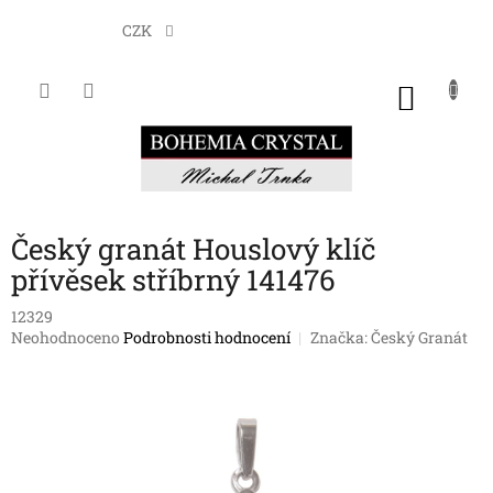
Přejít
na
CZK
obsah
NÁKU
KOŠÍK
Český granát Houslový klíč
přívěsek stříbrný 141476
12329
Průměrné
Neohodnoceno
Podrobnosti hodnocení
Značka:
Český Granát
hodnocení
produktu
je
0,0
z
5
hvězdiček.