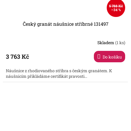
5 788 Kč
–34 %
Český granát náušnice stříbrné 131497
Skladem
(1 ks)
3 763 Kč
Do košíku
Náušnice z rhodiovaného stříbra s českým granátem. K
náušnicím přikládáme certifikát pravosti...