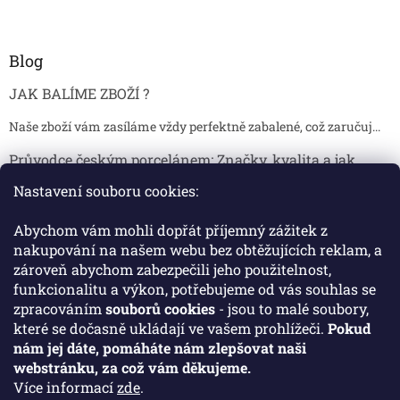
Blog
JAK BALÍME ZBOŽÍ ?
Naše zboží vám zasíláme vždy perfektně zabalené, což zaručuj...
Průvodce českým porcelánem: Značky, kvalita a jak
poznat originál
Nastavení souboru cookies:
Proč je český porcelán tak ceněný Český porcelán patří dlou...
Abychom vám mohli dopřát příjemný zážitek z
Jak skladovat broušené sklenice, aby se nepoškodily?
nakupování na našem webu bez obtěžujících reklam, a
zároveň abychom zabezpečili jeho použitelnost,
Broušené sklenice jsou symbolem elegance, tradice a luxusu. ...
funkcionalitu a výkon, potřebujeme od vás souhlas se
zpracováním
souborů cookies
- jsou to malé soubory,
které se dočasně ukládají ve vašem prohlížeči.
Pokud
Facebook
nám jej dáte, pomáháte nám zlepšovat naši
webstránku, za což vám děkujeme.
Více informací
zde
.