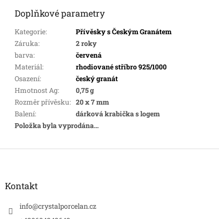
Doplňkové parametry
Kategorie
:
Přívěsky s Českým Granátem
Záruka
:
2 roky
barva
:
červená
Materiál
:
rhodiované stříbro 925/1000
Osazení
:
český granát
Hmotnost Ag
:
0,75 g
Rozměr přívěsku
:
20 x 7 mm
Balení
:
dárková krabička s logem
Položka byla vyprodána…
Z
á
p
a
Kontakt
t
í
info
@
crystalporcelan.cz