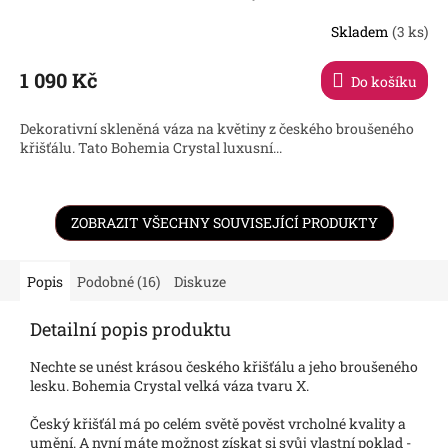
Skladem
(3 ks)
Průměrné
hodnocení
produktu
1 090 Kč
Do košíku
je
5,0
Dekorativní skleněná váza na květiny z českého broušeného
z
křišťálu. Tato Bohemia Crystal luxusní...
5
hvězdiček.
ZOBRAZIT VŠECHNY SOUVISEJÍCÍ PRODUKTY
Popis
Podobné (16)
Diskuze
Detailní popis produktu
Nechte se unést krásou českého křišťálu a jeho broušeného
lesku. Bohemia Crystal velká váza tvaru X.
Český křišťál má po celém světě pověst vrcholné kvality a
umění. A nyní máte možnost získat si svůj vlastní poklad -