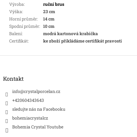
Výroba
:
ruční brus
Výška
:
23 cm
Horní průměr
:
14 cm
Spodní průměr
:
10 cm
Balení
:
modrá kartonová krabička
Certifikát
:
ke zboží přikládáme certifikát pravosti
Z
á
p
a
Kontakt
t
í
info
@
crystalporcelan.cz
+420604343643
sledujte nás na Facebooku
bohemiacrystalcz
Bohemia Crystal Youtube