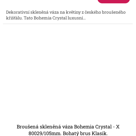
je
3,7
Dekorativní skleněná váza na květiny z českého broušeného
z
křišťálu. Tato Bohemia Crystal luxusní...
5
hvězdiček.
Broušená skleněná váza Bohemia Crystal - X
80029/105mm. Bohatý brus Klasik.