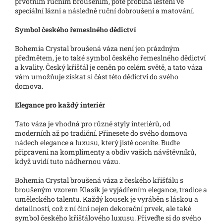
prvotním ručním broušením, poté probíhá leštění ve
speciální lázni a následně ruční dobroušení a matování.
Symbol českého řemeslného dědictví
Bohemia Crystal broušená váza není jen prázdným
předmětem, je to také symbol českého řemeslného dědictví
a kvality. Český křišťál je ceněn po celém světě, a tato váza
vám umožňuje získat si část této dědictví do svého
domova.
Elegance pro každý interiér
Tato váza je vhodná pro různé styly interiérů, od
moderních až po tradiční. Přinesete do svého domova
nádech elegance a luxusu, který jistě oceníte. Buďte
připraveni na komplimenty a obdiv vašich návštěvníků,
když uvidí tuto nádhernou vázu.
Bohemia Crystal broušená váza z českého křišťálu s
broušeným vzorem Klasik je vyjádřením elegance, tradice a
uměleckého talentu. Každý kousek je vyráběn s láskou a
detailností, což z ní činí nejen dekorační prvek, ale také
symbol českého křišťálového luxusu. Přiveďte si do svého