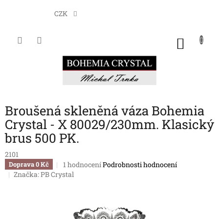
Přejít
na
CZK
obsah
NÁKU
KOŠÍK
Broušená skleněná váza Bohemia
Crystal - X 80029/230mm. Klasický
brus 500 PK.
2101
Průměrné
1 hodnocení
Podrobnosti hodnocení
Doprava 0 Kč
hodnocení
Značka:
PB Crystal
produktu
je
5,0
z