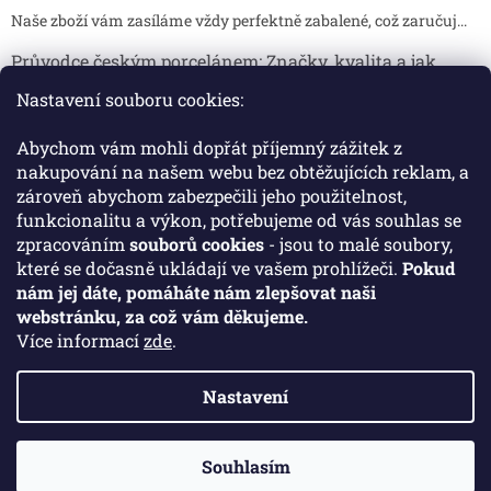
Naše zboží vám zasíláme vždy perfektně zabalené, což zaručuj...
Průvodce českým porcelánem: Značky, kvalita a jak
poznat originál
Nastavení souboru cookies:
Proč je český porcelán tak ceněný Český porcelán patří dlou...
Abychom vám mohli dopřát příjemný zážitek z
Jak skladovat broušené sklenice, aby se nepoškodily?
nakupování na našem webu bez obtěžujících reklam, a
zároveň abychom zabezpečili jeho použitelnost,
Broušené sklenice jsou symbolem elegance, tradice a luxusu. ...
funkcionalitu a výkon, potřebujeme od vás souhlas se
zpracováním
souborů cookies
- jsou to malé soubory,
které se dočasně ukládají ve vašem prohlížeči.
Pokud
Facebook
nám jej dáte, pomáháte nám zlepšovat naši
webstránku, za což vám děkujeme.
Více informací
zde
.
Nastavení
Vytvořil Shoptet
Souhlasím
Copyright 2026
Crystal Porcelan
. Všechna práva vyhrazena.