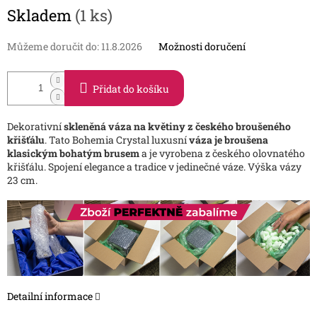
Měrná
Skladem
(1 ks)
cena:
Můžeme doručit do:
11.8.2026
Možnosti doručení
Přidat do košíku
Dekorativní
skleněná váza na květiny z českého broušeného
křišťálu
. Tato Bohemia Crystal luxusní
váza je broušena
klasickým bohatým brusem
a je vyrobena z českého olovnatého
křišťálu. Spojení elegance a tradice v jedinečné váze. Výška vázy
23 cm.
Detailní informace