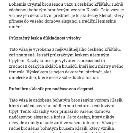
Bohemia Crystal broušenou vázu z českého křišťálu, ručně
zdobenou bohatým broušeným vzorem Klasik. Tato váza je
víc než jen dekorativní předmět, je to skutečný klenot, který
přinese do vašeho domova eleganci a tradiční řemeslné
umění.
Průzračný lesk a důkladnost výroby
Tato váza je vyrobena z nejkvalitnějšího českého křišťálu,
což znamená, že září průzračným leskem a jemným
třpytem. Každý kousek je vytvořen s precizností a
zručností českých sklářů a brusičů, kteří jsou mistry svého
řemesla. Výsledkem je nejen dekorační předmět, ale i
umělecké dílo, které nese v sobě duch a historii.
Ruční brus klasik pro nadčasovou eleganci
Tato váza je ozdobena bohatým broušeným vzorem Klasik,
který dodává povrchu nádhernou texturu a exkluzivní
třpyt. Tento klasický vzor přináší do vašeho domova
nadčasovou eleganci a krásu. Je to design, který nikdy
nevyjde z módy a bude zářit ve vašem interiéru. Váza je
ručně broušena bohatým brusem Klasik, který vzniká