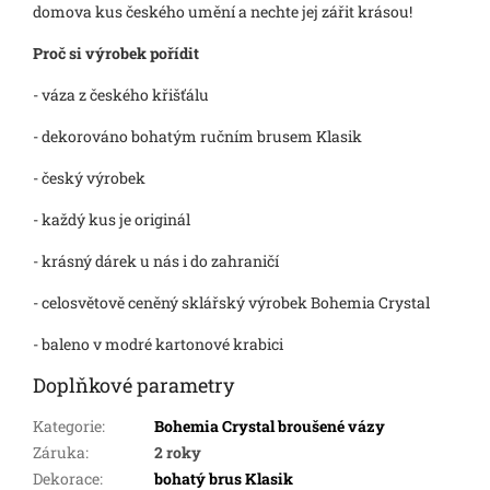
domova kus českého umění a nechte jej zářit krásou!
Proč si výrobek pořídit
- váza z českého křišťálu
- dekorováno bohatým ručním brusem Klasik
- český výrobek
- každý kus je originál
- krásný dárek u nás i do zahraničí
- celosvětově ceněný sklářský výrobek Bohemia Crystal
- baleno v modré kartonové krabici
Doplňkové parametry
Kategorie
:
Bohemia Crystal broušené vázy
Záruka
:
2 roky
Dekorace
:
bohatý brus Klasik