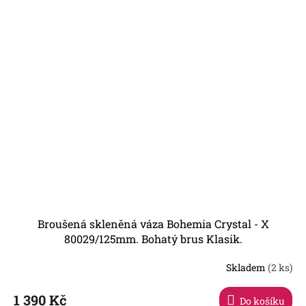
Broušená skleněná váza Bohemia Crystal - X
80029/125mm. Bohatý brus Klasik.
Skladem
(2 ks)
Průměrné
hodnocení
produktu
1 390 Kč
Do košíku