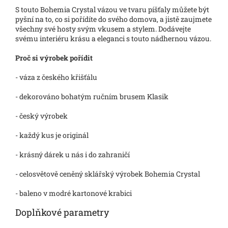
S touto Bohemia Crystal vázou ve tvaru píšťaly můžete být
pyšní na to, co si pořídíte do svého domova, a jistě zaujmete
všechny své hosty svým vkusem a stylem. Dodávejte
svému interiéru krásu a eleganci s touto nádhernou vázou.
Proč si výrobek pořídit
- váza z českého křišťálu
- dekorováno bohatým ručním brusem Klasik
- český výrobek
- každý kus je originál
- krásný dárek u nás i do zahraničí
- celosvětově ceněný sklářský výrobek Bohemia Crystal
- baleno v modré kartonové krabici
Doplňkové parametry