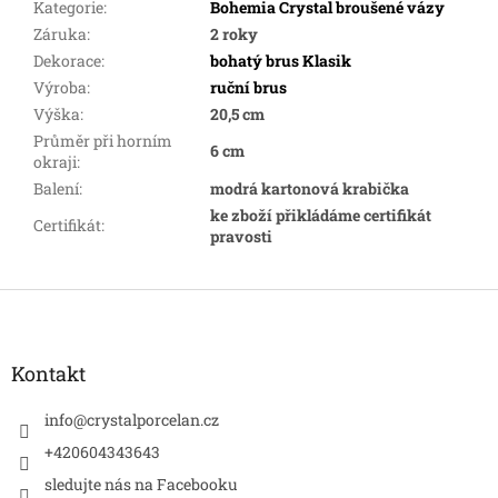
Kategorie
:
Bohemia Crystal broušené vázy
Záruka
:
2 roky
Dekorace
:
bohatý brus Klasik
Výroba
:
ruční brus
Výška
:
20,5 cm
Průměr při horním
6 cm
okraji
:
Balení
:
modrá kartonová krabička
ke zboží přikládáme certifikát
Certifikát
:
pravosti
Z
á
p
a
Kontakt
t
í
info
@
crystalporcelan.cz
+420604343643
sledujte nás na Facebooku