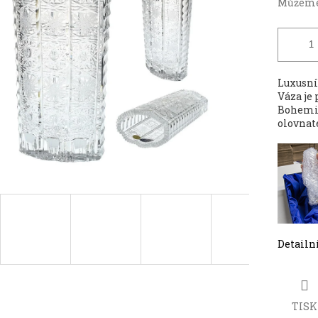
Můžeme 
Luxusní
Váza je
Bohemia
olovnat
Detailn
TISK