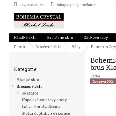
Přejít
+420604343643
info@crystalporcelan.cz
na
obsah
Hladké sklo
Broušené sklo
Dárkové sady
Domů
Broušené sklo
Vázy
Bohemia Cryst
P
Bohemia
o
Přeskočit
s
brus Kla
Kategorie
kategorie
t
13284
r
Hladké sklo
Doprava 0 Kč
a
Broušené sklo
n
Sklenice
n
í
Nápojové soupravy a sety
p
Lahve, karafy, džbány
a
Stolní doplňky a dekorace