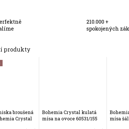
erfektně
210.000 +
alíme
spokojených zá
cí produkty
č
iska broušená
Bohemia Crystal kulatá
Bohemia
ohemia Crystal
mísa na ovoce 60531/155
mísa šá
 Klasik
mm. Moderní brus Kometa
Bohatý b