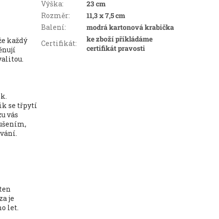
Výška
:
23 cm
Rozměr
:
11,3 x 7,5 cm
Balení
:
modrá kartonová krabička
ke zboží přikládáme
že každý
Certifikát
:
certifikát pravosti
ěnují
alitou.
k.
k se třpytí
zu vás
oušením,
vání.
ten
za je
o let.