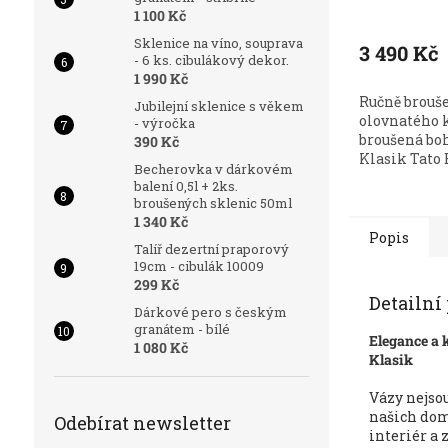
1 100 Kč
Sklenice na víno, souprava
3 490 Kč
- 6 ks. cibulákový dekor.
1 990 Kč
Ručně brouš
Jubilejní sklenice s věkem
olovnatého k
- výročka
broušená b
390 Kč
Klasik Tato 
Becherovka v dárkovém
balení 0,5l + 2ks.
broušených sklenic 50ml
1 340 Kč
Popis
Talíř dezertní praporový
19cm - cibulák 10009
299 Kč
Detailní
Dárkové pero s českým
granátem - bílé
Elegance a 
1 080 Kč
Klasik
Vázy nejsou
našich dom
Odebírat newsletter
interiér a 