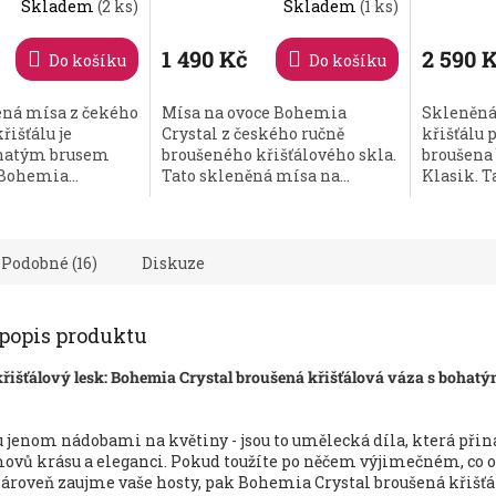
Skladem
(2 ks)
Skladem
(1 ks)
1 490 Kč
2 590 
Do košíku
Do košíku
ená mísa z čekého
Mísa na ovoce Bohemia
Skleněná
řišťálu je
Crystal z českého ručně
křišťálu 
ohatým brusem
broušeného křišťálového skla.
broušena
Bohemia...
Tato skleněná mísa na...
Klasik. T
Podobné (16)
Diskuze
 popis produktu
křišťálový lesk: Bohemia Crystal broušená křišťálová váza s bohat
 jenom nádobami na květiny - jsou to umělecká díla, která přiná
ovů krásu a eleganci. Pokud toužíte po něčem výjimečném, co o
zároveň zaujme vaše hosty, pak Bohemia Crystal broušená křišťá