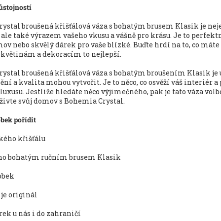
ůstojností
ystal broušená křišťálová váza s bohatým brusem Klasik je ne
ale také výrazem vašeho vkusu a vášně pro krásu. Je to perfekt
ov nebo skvělý dárek pro vaše blízké. Buďte hrdí na to, co máte 
 květinám a dekoracím to nejlepší.
ystal broušená křišťálová váza s bohatým broušením Klasik je
ění a kvalita mohou vytvořit. Je to něco, co osvěží váš interiér a
luxusu. Jestliže hledáte něco výjimečného, pak je tato váza volb
živte svůj domov s Bohemia Crystal.
bek pořídit
ského křišťálu
no bohatým ručním brusem Klasik
obek
 je originál
rek u nás i do zahraničí