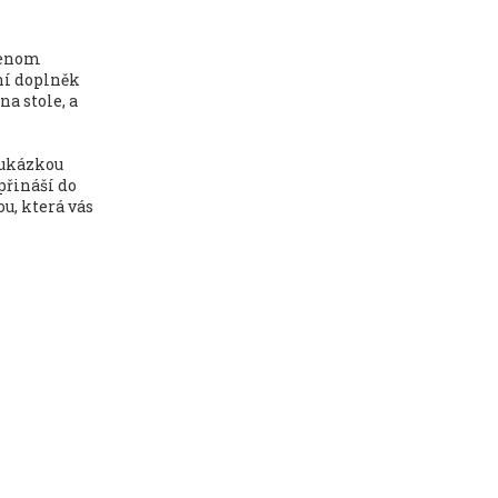
jenom
ní doplněk
na stole, a
 ukázkou
 přináší do
ou, která vás