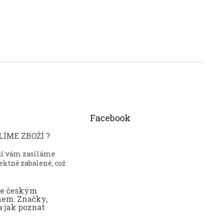
Facebook
ÍME ZBOŽÍ ?
ží vám zasíláme
ektně zabalené, což
ce českým
nem: Značky,
a jak poznat