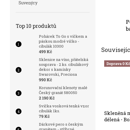
Suvenýry
P
Top 10 produktů
b
Pohárek To Go s víčkem a
páskou modré víčko -
cibulák 10300
Souvisejí
499 Kč
Sklenice na víno, přátelská
Doprava 0 K
souprava - 2 ks. cibulákový
dekor s kamínky
Swarovski, Preciosa
990 Kč
Korunovační klenoty malé
Český granát 580050
2 190 Kč
Svíčka vosková tenká vzor
cibulák 1ks.
Skleněná m
79 Kč
dělená - B
Dárkové pero s českým
98712 brus
granátem - stříbrné