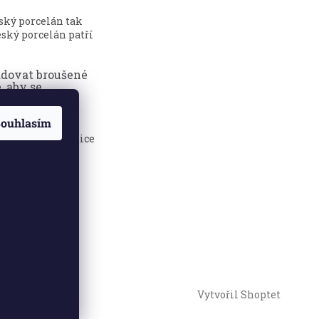
eský porcelán tak
ský porcelán patří
adovat broušené
, aby se
dily?
ouhlasím
sklenice jsou
 elegance, tradice
.
Vytvořil Shoptet