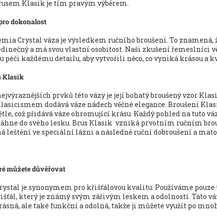
usem Klasik je tím pravým výběrem.
pro dokonalost
mia Crystal váza je výsledkem ručního broušení. To znamená, 
edinečný a má svou vlastní osobitost. Naši zkušení řemeslníci v
péči každému detailu, aby vytvořili něco, co vyniká krásou a kv
 Klasik
jvýraznějších prvků této vázy je její bohatý broušený vzor Klasi
klasicismem dodává váze nádech věčné elegance. Broušení Klasi
větle, což přidává váze ohromující krásu. Každý pohled na tuto vá
táhne do svého lesku. Brus Klasik vzniká prvotním ručním br
á leštění ve speciální lázni a následně ruční dobroušení a mato
eré můžete důvěřovat
ystal je synonymem pro křišťálovou kvalitu. Používáme pouze 
řišťál, který je známý svým zářivým leskem a odolností. Tato vá
sná, ale také funkční a odolná, takže ji můžete využít po mnoh