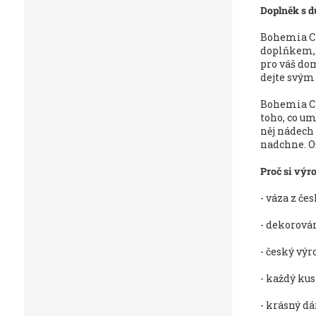
Doplněk s d
Bohemia Cr
doplňkem, 
pro váš dom
dejte svým
Bohemia Cr
toho, co um
něj nádech 
nadchne. O
Proč si výro
- váza z če
- dekorová
- český výr
- každý kus
- krásný dá