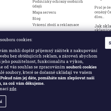
Podmínky ochrany osobních
údajů
Proč je č
ceněný Če
Mapa serveru
dlou...
Blog
Vrácení zboží a reklamace
Jak skl
sklenice
nepoško
souboru cookies:
S
Broušené 
symbolem
ám mohli dopřát příjemný zážitek z nakupování
a luxusu. ..
ebu bez obtěžujících reklam, a zároveň abychom
i jeho použitelnost, funkcionalitu a výkon,
e od vás souhlas se zpracováním
souborů cookies
malé soubory, které se dočasně ukládají ve vašem
.
Pokud nám jej dáte, pomáháte nám zlepšovat naši
, za což vám děkujeme.
rmací
zde
.
í
a.