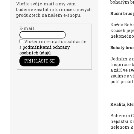
bohatým br
Vložte svůj e-mail a my vám
budeme zasílat informace o nových
Ruční brus 
produktech na našem e-shopu.
Každá Bohe
E-mail
kousek je j
nekonečnou 
Vložením e-mailu souhlasíte
s
podmínkami ochrany
Bohatý brus
osobních údajů
Jedním z ne
PŘIHLÁSIT SE
Inspirace 
a září ve s
zaujme a v
poté probíh
Kvalita, kt
Bohemia Cr
nejčistší k
nejenom krá