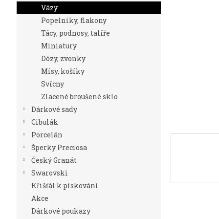
n
Vázy
e
Popelníky, flakony
l
Tácy, podnosy, talíře
Miniatury
Dózy, zvonky
Mísy, košíky
Svícny
Zlacené broušené sklo
Dárkové sady
Cibulák
Porcelán
Šperky Preciosa
Český Granát
Swarovski
Křišťál k pískování
Akce
Dárkové poukazy