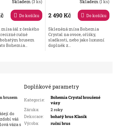
Skladem
(3 ks)
Skladem
(1 ks)
Klasik
Kč
2 490 Kč
Do košíku
Do košíku
 mísa šál z českého
Skleněná mísa Bohemia
precizně ručně
Crystal na ovoce, oříšky,
 bohatým brusem
sladkosti, nebo jako luxusní
ato Bohemia...
doplněk z...
Doplňkové parametry
ým brusem
Bohemia Crystal broušené
Kategorie
:
vázy
Záruka
:
2 roky
šejí do
Dekorace
:
bohatý brus Klasik
zdobí váš
Výroba
:
ruční brus
lová váza s