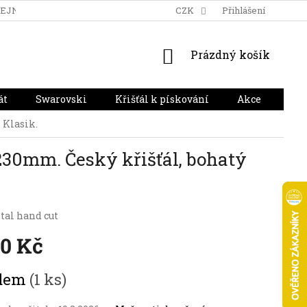
DEJNA
DOPRAVA A PLATBA
HODNOCENÍ OBCHODU
CZK
Přihlášení
NÁKUPNÍ
Prázdný košík
KOŠÍK
át
Swarovski
Křišťál k pískování
Akce
Dár
 Klasik.
230mm. Český křišťál, bohatý
tal hand cut
90 Kč
adem
(1 ks)