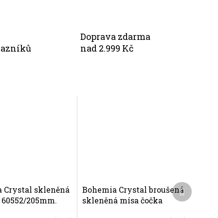
Doprava zdarma
kazníků
nad 2.999 Kč
Další
 Crystal skleněná
Bohemia Crystal broušená
produkt
l 60552/205mm.
skleněná mísa čočka
rus Klasik.
60111/205 mm. Bohatý brus