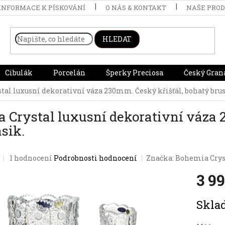
INFORMACE K PÍSKOVÁNÍ
O NÁS & KONTAKT
NAŠE PRO
HLEDAT
Cibulák
Porcelán
Šperky Preciosa
Český Gran
al luxusní dekorativní váza 230mm. Český křišťál, bohatý brus
 Crystal luxusní dekorativní váza 
sik.
Průměrné
1 hodnocení
Podrobnosti hodnocení
Značka:
Bohemia Crys
hodnocení
3 9
produktu
je
5,0
Měrná
Skl
z
cena:
5
hvězdiček.