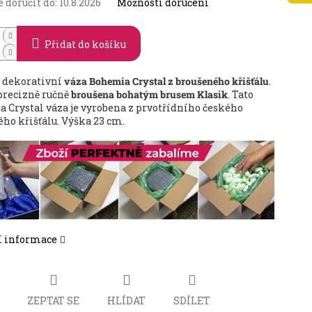
doručit do:
10.8.2026
Možnosti doručení
Přidat do košíku
 dekorativní
váza Bohemia Crystal z broušeného křišťálu
.
 precizně ručně
broušena bohatým brusem Klasik
. Tato
 Crystal váza je vyrobena z prvotřídního českého
ého křišťálu. Výška 23 cm.
í informace
ZEPTAT SE
HLÍDAT
SDÍLET