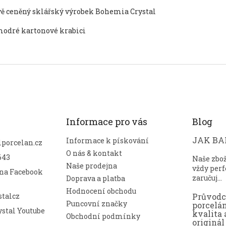
ově ceněný sklářský výrobek Bohemia Crystal
 modré kartonové krabici
Informace pro vás
Blog
JAK BAL
Informace k pískování
lporcelan.cz
O nás & kontakt
643
Naše zbo
Naše prodejna
vždy perf
 na Facebook
zaručuj...
Doprava a platba
Hodnocení obchodu
talcz
Průvod
Puncovní značky
porcelá
stal Youtube
kvalita 
Obchodní podmínky
originál