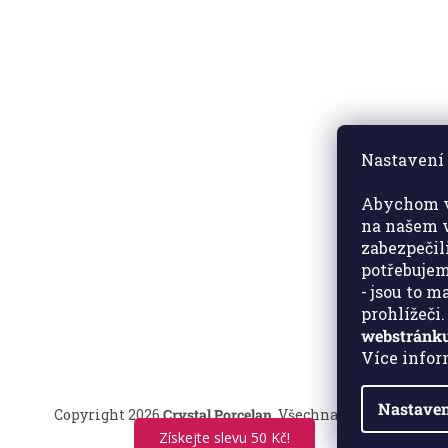
Nastavení 
Abychom v
na našem w
zabezpečil
potřebujem
- jsou to 
prohlížeči
webstránku
Více info
Nastaven
Copyright 2026
Crystal Porcelan
. Všechna práva vyhrazen
Získejte slevu 50 Kč!