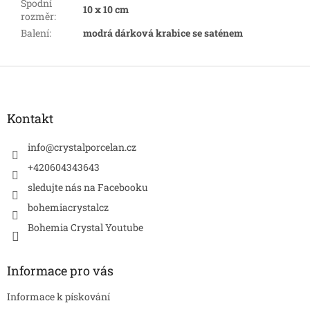
Spodní
10 x 10 cm
rozměr
:
Balení
:
modrá dárková krabice se saténem
Z
á
p
a
Kontakt
t
í
info
@
crystalporcelan.cz
+420604343643
sledujte nás na Facebooku
bohemiacrystalcz
Bohemia Crystal Youtube
Informace pro vás
Informace k pískování