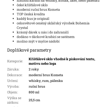
luxusní karafa na whisky, koňak, likér, nebo pálenku
čeké křišťálové sklo
moderní ruční brus Kometa
TOP česká kvalita
každý kus je originál
celosvětově ceněný sklářský výrobek Bohemia
Crystal
krásný dárek u nás i do zahraničí
dodáno v dárkové krabici se saténem
možno mýt v myčce nádobí
Doplňkové parametry
Křišťálové sklo vhodné k pískování textu,
Kategorie
:
motivu nebo loga
Záruka
:
2 roky
Dekorace
:
moderní brus Kometa
Určení
:
whisky, rum, pálenka
Výroba
:
ruční brus
Objem
:
800 ml
Výška se
25,5 cm
zátkou
: