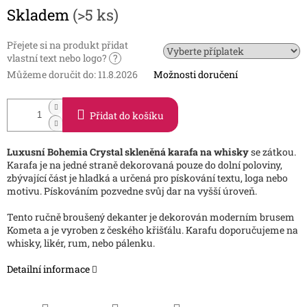
Měrná
Skladem
(>5 ks)
cena:
Přejete si na produkt přidat
vlastní text nebo logo?
?
Můžeme doručit do:
11.8.2026
Možnosti doručení
Přidat do košíku
Luxusní Bohemia Crystal skleněná karafa na whisky
se zátkou.
Karafa je na jedné straně dekorovaná pouze do dolní poloviny,
zbývající část je hladká a určená pro pískování textu, loga nebo
motivu. Pískováním pozvedne svůj dar na vyšší úroveň.
Tento ručně broušený dekanter je dekorován moderním brusem
Kometa a je vyroben z českého křišťálu. Karafu doporučujeme na
whisky, likér, rum, nebo pálenku.
Detailní informace