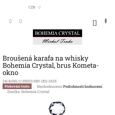
Přejít
na
CZK
obsah
NÁKU
KOŠÍK
Broušená karafa na whisky
Bohemia Crystal, brus Kometa-
okno
24/41081/1/35003/080-1KS-102X
Průměrné
Neohodnoceno
Podrobnosti hodnocení
Pískování textu
hodnocení
Značka:
Bohemia Crystal
produktu
je
0,0
z