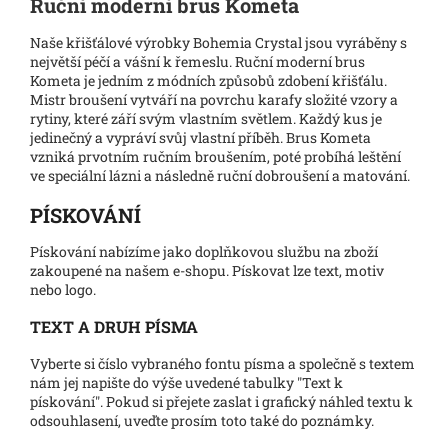
Ruční moderní brus Kometa
Naše křišťálové výrobky Bohemia Crystal jsou vyráběny s
největší péčí a vášní k řemeslu. Ruční moderní brus
Kometa je jedním z módních způsobů zdobení křišťálu.
Mistr broušení vytváří na povrchu karafy složité vzory a
rytiny, které září svým vlastním světlem. Každý kus je
jedinečný a vypráví svůj vlastní příběh. Brus Kometa
vzniká prvotním ručním broušením, poté probíhá leštění
ve speciální lázni a následně ruční dobroušení a matování.
PÍSKOVÁNÍ
Pískování nabízíme jako doplňkovou službu na zboží
zakoupené na našem e-shopu. Pískovat lze text, motiv
nebo logo.
TEXT A DRUH PÍSMA
Vyberte si číslo vybraného fontu písma a společně s textem
nám jej napište do výše uvedené tabulky "Text k
pískování". Pokud si přejete zaslat i grafický náhled textu k
odsouhlasení, uveďte prosím toto také do poznámky.