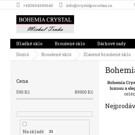
Přejít
+420604343643
info@crystalporcelan.cz
na
obsah
Hladké sklo
Broušené sklo
Dárkové sady
Domů
Broušené sklo
Zlacené broušené sklo
P
Bohemia
o
s
Cena
Bohemia Cryst
t
luxusu a ele
r
590
Kč
89900
Kč
celé
a
n
Nejprodáv
n
í
p
a
Na skladě
33