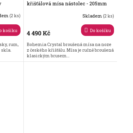
y
křišťálová mísa nástolec - 205mm
adem
(2 ks)
Skladem
(2 ks)
Průměrné
hodnocení
produktu
o košíku
Do košíku
4 490 Kč
je
4,5
sky, rum,
Bohemia Crystal broušená mísa na noze
z
 skla.
z českého křišťálu. Mísa je ručně broušená
5
klasickým brusem...
hvězdiček.