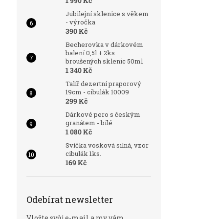
1 990 Kč
Jubilejní sklenice s věkem
- výročka
390 Kč
Becherovka v dárkovém
balení 0,5l + 2ks.
broušených sklenic 50ml
1 340 Kč
Talíř dezertní praporový
19cm - cibulák 10009
299 Kč
Dárkové pero s českým
granátem - bílé
1 080 Kč
Svíčka vosková silná, vzor
cibulák 1ks.
169 Kč
Odebírat newsletter
Vložte svůj e-mail a my vám