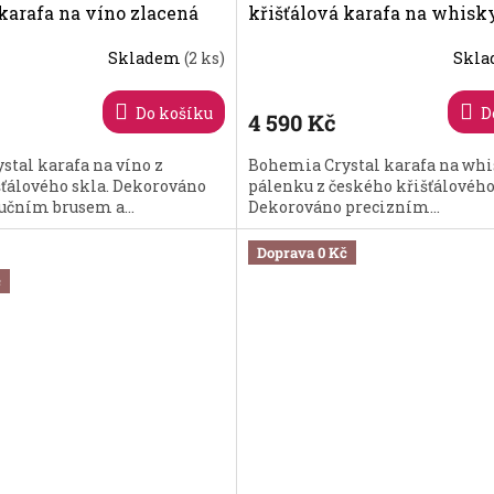
 karafa na víno zlacená
křišťálová karafa na whisk
zlacená 800ml
Skladem
(2 ks)
Skl
Průměrné
hodnocení
produktu
Do košíku
D
4 590 Kč
je
5,0
tal karafa na víno z
Bohemia Crystal karafa na whi
z
šťálového skla. Dekorováno
pálenku z českého křišťálového
5
učním brusem a...
Dekorováno precizním...
hvězdiček.
Doprava 0 Kč
č