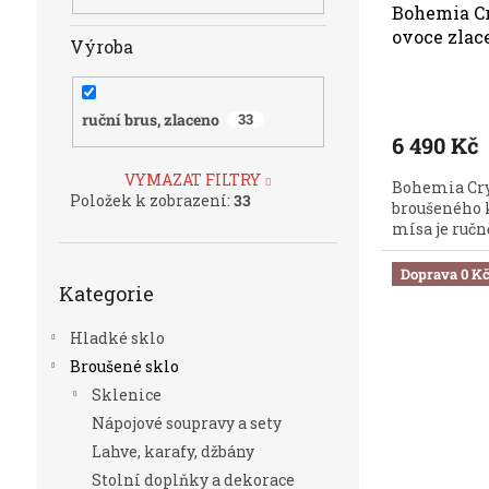
Bohemia Cr
ovoce zlac
Výroba
ruční brus, zlaceno
33
6 490 Kč
VYMAZAT FILTRY
Bohemia Cry
Položek k zobrazení:
33
broušeného k
mísa je ručně
Přeskočit
Doprava 0 K
Kategorie
kategorie
Hladké sklo
Broušené sklo
Sklenice
Nápojové soupravy a sety
Lahve, karafy, džbány
Stolní doplňky a dekorace