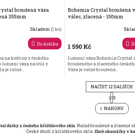
ystal broušená váza
Bohemia Crystal broušená 
cená 355mm
válec, zlacená - 150mm
Skladem
(1 ks)
Skl
Do košíku
D
1 590 Kč
a na květiny z českého
Luxusní váza Bohemia Crystal 
o luxusní váza na stůl z
broušeného a zlaceného českého
a je ručně...
Váza je ručně broušena...
NAČÍST 12 DALŠÍCH
S
1
3
O
t
r
v
NAHORU
á
l
n
á
k
d
o
al dárky z českého křišťálového skla
. Ručně broušené a zlacené s
a
v
České zboží z křišťálového skla.
Zlaté okamžiky v k
c