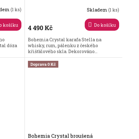
adem
(1 ks)
Skladem
(1 ks)
Průměrné
hodnocení
produktu
o košíku
Do košíku
4 490 Kč
je
5,0
ého
Bohemia Crystal karafa Stella na
z
tal dóza
whisky, rum, pálenku z českého
5
křišťálového skla. Dekorováno...
hvězdiček.
Doprava 0 Kč
Bohemia Crystal broušená