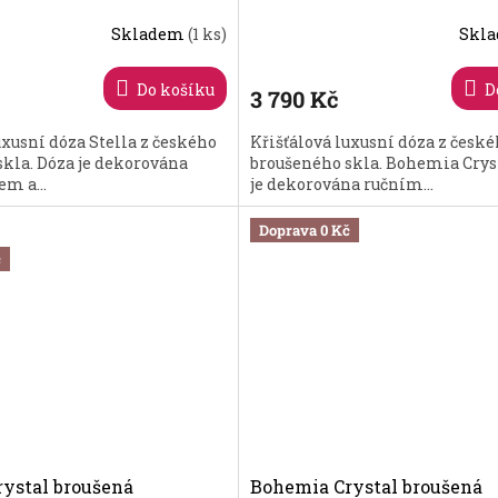
Skladem
(1 ks)
Skl
Průměrné
hodnocení
produktu
Do košíku
D
3 790 Kč
je
5,0
uxusní dóza Stella z českého
Křišťálová luxusní dóza z česk
z
kla. Dóza je dekorována
broušeného skla. Bohemia Crys
5
m a...
je dekorována ručním...
hvězdiček.
Doprava 0 Kč
č
ystal broušená
Bohemia Crystal broušená