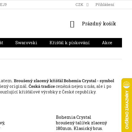
DEJNA
DOPRAVA A PLATBA
HODNOCENÍ OBCHODU
CZK
Přihlášení
NÁKUPNÍ
Prázdný košík
KOŠÍK
át
Swarovski
Křišťál k pískování
Akce
Dár
latem.
Broušený zlacený křišťál Bohemia Crystal - symbol
ušený originál.
Česká tradice
ceněná nejen u nás, ale i po
kouzlující křišťálové výrobky z České republiky.
Bohemia Crystal
vý,
broušený talířek zlacený
ý
180mm. Klasický brus.