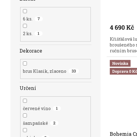
Průměrné
hodnocení
6 ks.
7
produktu
4 690 Kč
je
5,0
2 ks.
1
Křišťálová l
z
broušeného s
5
Dekorace
ručním bruse
hvězdiček.
Novinka
brus Klasik, zlaceno
33
Doprava 0 K
Určení
červené víno
1
šampaňské
2
Bohemia Cr