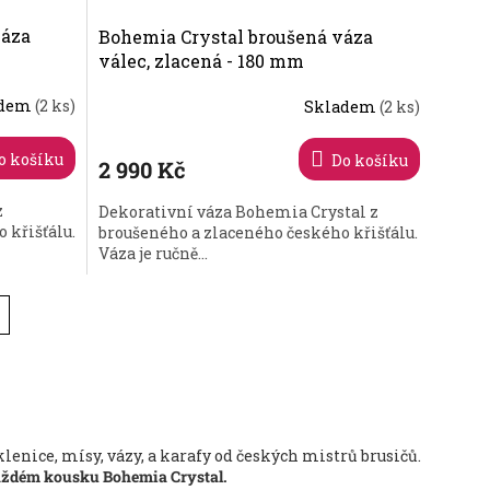
váza
Bohemia Crystal broušená váza
válec, zlacená - 180 mm
adem
(2 ks)
Skladem
(2 ks)
Průměrné
hodnocení
produktu
o košíku
Do košíku
2 990 Kč
je
5,0
z
Dekorativní váza Bohemia Crystal z
z
 křišťálu.
broušeného a zlaceného českého křišťálu.
5
Váza je ručně...
hvězdiček.
klenice, mísy, vázy, a karafy od českých mistrů brusičů.
aždém kousku Bohemia Crystal.