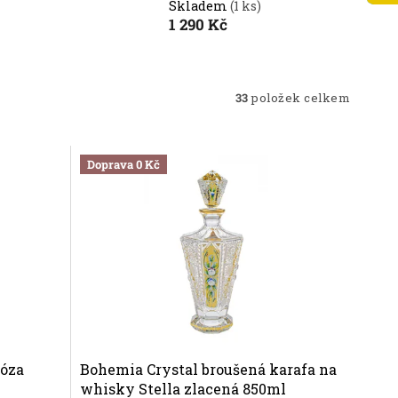
Skladem
(1 ks)
1 290 Kč
33
položek celkem
Doprava 0 Kč
dóza
Bohemia Crystal broušená karafa na
whisky Stella zlacená 850ml