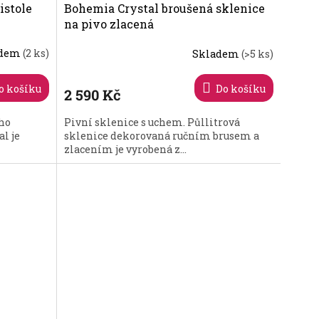
istole
Bohemia Crystal broušená sklenice
na pivo zlacená
adem
(2 ks)
Skladem
(>5 ks)
o košíku
Do košíku
2 590 Kč
ého
Pivní sklenice s uchem. Půllitrová
l je
sklenice dekorovaná ručním brusem a
zlacením je vyrobená z...