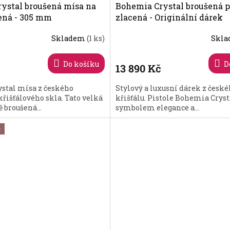
ystal broušená mísa na
Bohemia Crystal broušená p
ená - 305 mm
zlacená - Originální dárek
Skladem
(1 ks)
Skl
Průměrné
hodnocení
produktu
Do košíku
D
13 890 Kč
je
4,1
stal mísa z českého
Stylový a luxusní dárek z česk
z
řišťálového skla. Tato velká
křišťálu. Pistole Bohemia Crysta
5
 broušená...
symbolem elegance a...
hvězdiček.
č