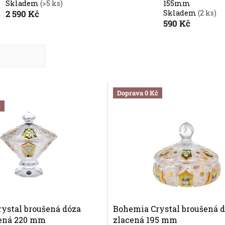
Skladem
(>5 ks)
155mm
2 590 Kč
Skladem
(2 ks)
590 Kč
dně
nější
Doprava 0 Kč
č
žší
dávanější
ystal broušená dóza
Bohemia Crystal broušená 
cená 220 mm
zlacená 195 mm