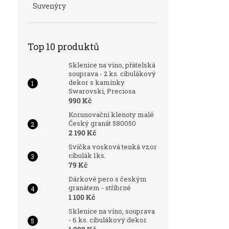
Suvenýry
Top 10 produktů
Sklenice na víno, přátelská
souprava - 2 ks. cibulákový
dekor s kamínky
Swarovski, Preciosa
990 Kč
Korunovační klenoty malé
Český granát 580050
2 190 Kč
Svíčka vosková tenká vzor
cibulák 1ks.
79 Kč
Dárkové pero s českým
granátem - stříbrné
1 100 Kč
Sklenice na víno, souprava
- 6 ks. cibulákový dekor.