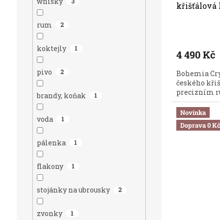
whisky
3
křišťálová
1000 ml
rum
2
koktejly
1
4 490 Kč
pivo
2
Bohemia Crys
českého kři
precizním r
brandy, koňak
1
Novinka
voda
1
Doprava 0 K
pálenka
1
flakony
1
stojánky na ubrousky
2
zvonky
1