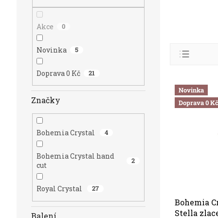
n
e
l
Akce
0
Ř
Novinka
5
a
z
Doprava 0 Kč
21
Abece
e
V
n
Nejlev
Novinka
ý
í
Značky
Doprava 0 K
p
Nejdra
p
i
r
Nejpro
s
o
Bohemia Crystal
4
p
d
r
u
Bohemia Crystal hand
o
2
k
cut
d
t
u
ů
Royal Crystal
27
k
t
Bohemia Cr
ů
Stella zla
Balení