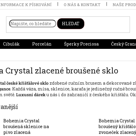
INFORMACE K PÍSKOVÁNÍ
O NÁS & KONTAKT
NAŠE PRO
HLEDAT
Cibulák
Porcelán
Šperky Preciosa
Český Gran
 Crystal zlacené broušené sklo
al české křišťálové sklo
zdobené ručním brusem a dekorované z
gance
. Každá váza, mísa, sklenice, karafa je jedinečný ručně bro
m světě.
Luxusní dárek
u nás i do zahraničí z českého křišťálu. O
anější
Bohemia Crystal
Bohemia Crystal
broušená sklenice na
broušený křišťálo
pivo zlacená
zvoneček zlacen