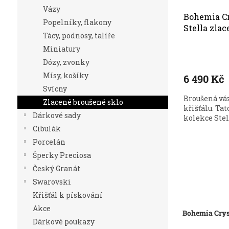
Vázy
Bohemia Cr
Popelníky, flakony
Stella zla
Tácy, podnosy, talíře
Miniatury
Dózy, zvonky
Mísy, košíky
6 490 Kč
Svícny
Broušená váz
Zlacené broušené sklo
křišťálu. Tat
Dárkové sady
kolekce Stell
Cibulák
Porcelán
Šperky Preciosa
Český Granát
Swarovski
Křišťál k pískování
Akce
Bohemia Cryst
Dárkové poukazy