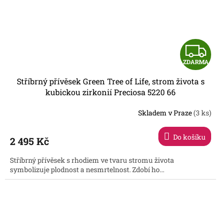
Z
ZDARMA
D
Stříbrný přívěsek Green Tree of Life, strom života s
A
kubickou zirkonií Preciosa 5220 66
R
Skladem v Praze
(3 ks)
Do košíku
2 495 Kč
A
Stříbrný přívěsek s rhodiem ve tvaru stromu života
symbolizuje plodnost a nesmrtelnost. Zdobí ho...