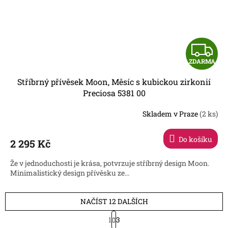
Z
ZDARMA
D
Stříbrný přívěsek Moon, Měsíc s kubickou zirkonií
A
Preciosa 5381 00
R
Skladem v Praze
(2 ks)
Do košíku
2 295 Kč
A
Že v jednoduchosti je krása, potvrzuje stříbrný design Moon.
Minimalistický design přívěsku ze...
NAČÍST 12 DALŠÍCH
S
1
3
t