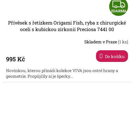
Z
ZDARMA
D
Přívěsek s řetízkem Origami Fish, ryba z chirurgické
A
oceli s kubickou zirkonií Preciosa 7441 00
R
Skladem v Praze
(1 ks)
Do košíku
995 Kč
A
Novinkou, kterou přináší kolekce VIVA jsou ostré hrany a
geometrie. Propůjčily si je šperky...