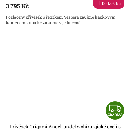
Do košíku
3 795 Kč
A
Pozlacený přívěsek s řetízkem Vespera zaujme kapkovým
kamenem kubické zirkonie v jedinečné...
Z
ZDARMA
D
Přívěsek Origami Angel, anděl z chirurgické oceli s