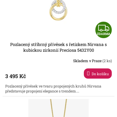
Z
ZDARMA
D
Pozlacený stříbrný přívěsek s řetízkem Nirvana s
A
kubickou zirkonií Preciosa 5432Y00
R
Skladem v Praze
(2 ks)
Do košíku
3 495 Kč
A
Pozlacený přívěsek ve tvaru propojených kruhů Nirvana
představuje propojení elegance s trendem....