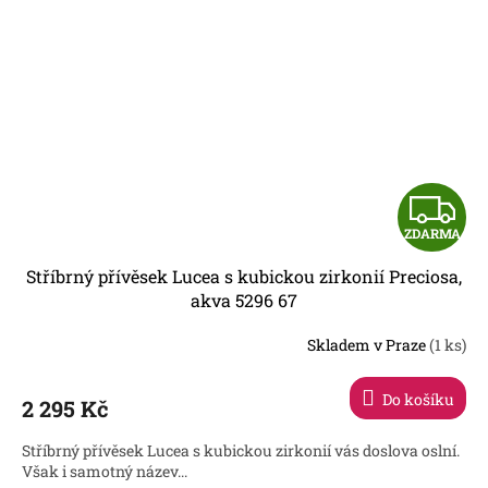
Z
ZDARMA
D
Stříbrný přívěsek Lucea s kubickou zirkonií Preciosa,
A
akva 5296 67
R
Skladem v Praze
(1 ks)
Do košíku
2 295 Kč
A
Stříbrný přívěsek Lucea s kubickou zirkonií vás doslova oslní.
Však i samotný název...