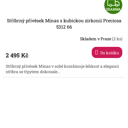
Z
ZDARMA
D
Stříbrný přívěsek Minas s kubickou zirkonií Preciosa
A
5312 66
R
Skladem v Praze
(2 ks)
Do košíku
2 495 Kč
A
Stříbrný přívěsek Minas v sobě kombinuje lehkost a eleganci
stříbra se třpytem dokonale...