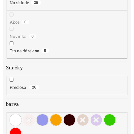
Na skladě
26
t
ů
Akce
0
Novinka
0
Tip na dárek ❤️
5
Značky
Preciosa
26
barva