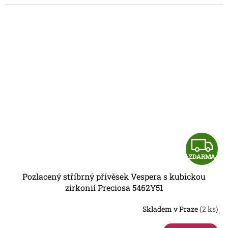
Z
ZDARMA
D
Pozlacený stříbrný přívěsek Vespera s kubickou
A
zirkonií Preciosa 5462Y51
R
Skladem v Praze
(2 ks)