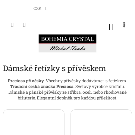
Přejít
na
CZK
obsah
NÁKU
KOŠÍK
Dámské řetízky s přívěskem
Preciosa přívěsky.
Všechny přívěsky dodáváme i s řetízkem.
Tradiční česká značka Preciosa
. Světový výrobce křišťálu.
Dámské a pánské přívěsky ze stříbra, oceli, nebo rhodiované
bižuterie. Elegantní doplněk pro každou příležitost.