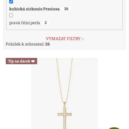
kubická zirkonie Preciosa
26
pravá říční perla
2
VYMAZAT FILTRY
Položek k zobrazení:
26
V
Tip na dárek ❤️
ý
p
i
s
p
r
o
d
u
k
t