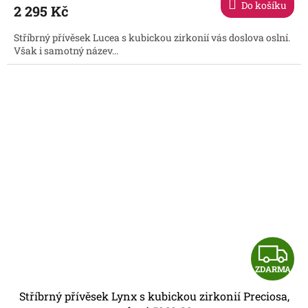
Do košíku
2 295 Kč
A
Stříbrný přívěsek Lucea s kubickou zirkonií vás doslova oslní.
Však i samotný název...
Z
ZDARMA
D
Stříbrný přívěsek Lynx s kubickou zirkonií Preciosa,