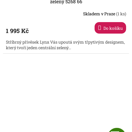
A
zelený 5268 66
R
Skladem v Praze
(1 ks)
Do košíku
1 995 Kč
A
Stříbrný přívěsek Lynx Vás upoutá svým třpytivým designem,
který tvoří jeden centrální zelený...