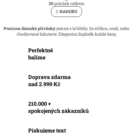
O
r
26
položek celkem
v
á
l
NAHORU
n
á
k
d
o
v
a
Preciosa dámské přívěsky
jemné s křišťály. Ze stříbra, oceli, nebo
á
c
rhodiované bižuterie. Elegantní doplněk každé ženy.
n
í
í
p
Perfektně
r
v
balíme
k
y
v
Doprava zdarma
ý
nad 2.999 Kč
p
i
s
u
210.000 +
spokojených zákazníků
Pískujeme text