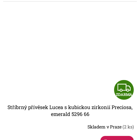
Z
ZDARMA
D
Stříbrný přívěsek Lucea s kubickou zirkonií Preciosa,
A
emerald 5296 66
R
Skladem v Praze
(2 ks)