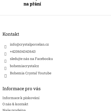
na přání
Z
á
p
a
Kontakt
t
í
info
@
crystalporcelan.cz
+420604343643
sledujte nás na Facebooku
bohemiacrystalcz
Bohemia Crystal Youtube
Informace pro vás
Informace k pískování
O nás & kontakt
Naše prodejna