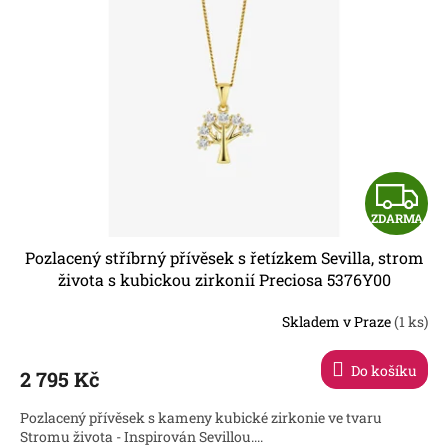
Z
ZDARMA
D
Pozlacený stříbrný přívěsek s řetízkem Sevilla, strom
A
života s kubickou zirkonií Preciosa 5376Y00
R
Skladem v Praze
(1 ks)
Do košíku
2 795 Kč
A
Pozlacený přívěsek s kameny kubické zirkonie ve tvaru
Stromu života - Inspirován Sevillou....