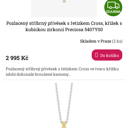
Z
ů
ZDARMA
D
Pozlacený stříbrný přívěsek s řetízkem Cross, křížek s
A
kubickou zirkonií Preciosa 5407Y00
R
Skladem v Praze
(2 ks)
Do košíku
2 995 Kč
A
Pozlacený stříbrný přívěsek s řetízkem Cross ve tvaru křížku
zdobí dokonale broušené kameny...