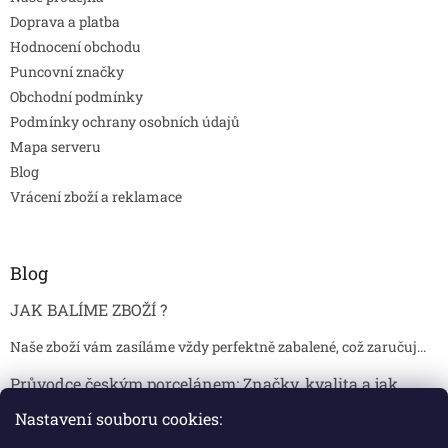
Doprava a platba
Hodnocení obchodu
Puncovní značky
Obchodní podmínky
Podmínky ochrany osobních údajů
Mapa serveru
Blog
Vrácení zboží a reklamace
Blog
JAK BALÍME ZBOŽÍ ?
Naše zboží vám zasíláme vždy perfektně zabalené, což zaručuj...
Průvodce českým porcelánem: Značky, kvalita a jak
poznat originál
Nastavení souboru cookies:
Proč je český porcelán tak ceněný Český porcelán patří dlou...