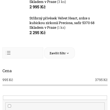
Skladem v Praze
(3 ks)
2 995 Kč
Stříbrný přívěsek Velvet Heart, srdce s
kubickou zirkonií Preciosa, safír 5370 68
Skladem v Praze
(1 ks)
2 295 Kč
Ř
Zavřít filtr
a
z
Abecedně
e
n
Cena
Nejlevnější
í
Nejdražší
995
Kč
3795
Kč
p
r
Nejprodávanější
o
d
u
k