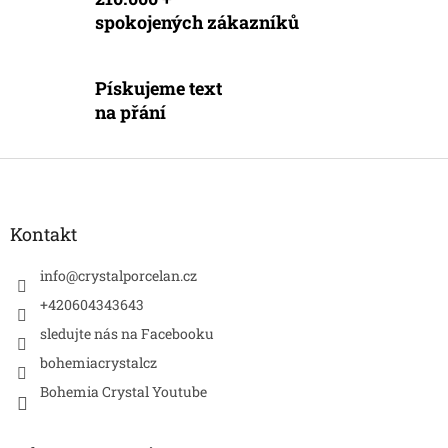
v
spokojených zákazníků
ý
p
i
s
Pískujeme text
u
na přání
Z
á
p
a
Kontakt
t
í
info
@
crystalporcelan.cz
+420604343643
sledujte nás na Facebooku
bohemiacrystalcz
Bohemia Crystal Youtube