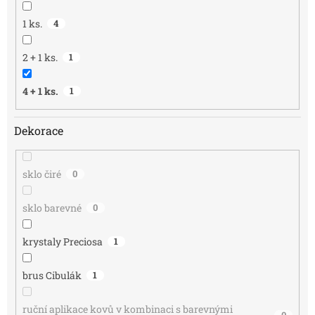
1 ks.
4
2 + 1 ks.
1
4 + 1 ks.
1
Dekorace
sklo čiré
0
sklo barevné
0
krystaly Preciosa
1
brus Cibulák
1
ruční aplikace kovů v kombinaci s barevnými