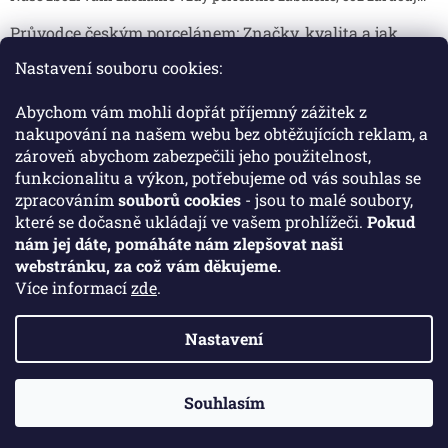
Průvodce českým porcelánem: Značky, kvalita a jak
poznat originál
Nastavení souboru cookies:
Proč je český porcelán tak ceněný Český porcelán patří dlou...
Abychom vám mohli dopřát příjemný zážitek z
Jak skladovat broušené sklenice, aby se nepoškodily?
nakupování na našem webu bez obtěžujících reklam, a
zároveň abychom zabezpečili jeho použitelnost,
Broušené sklenice jsou symbolem elegance, tradice a luxusu. ...
funkcionalitu a výkon, potřebujeme od vás souhlas se
zpracováním
souborů cookies
- jsou to malé soubory,
které se dočasně ukládají ve vašem prohlížeči.
Pokud
Facebook
nám jej dáte, pomáháte nám zlepšovat naši
webstránku, za což vám děkujeme.
Více informací
zde
.
Nastavení
Vytvořil Shoptet
Souhlasím
Copyright 2026
Crystal Porcelan
. Všechna práva vyhrazena.