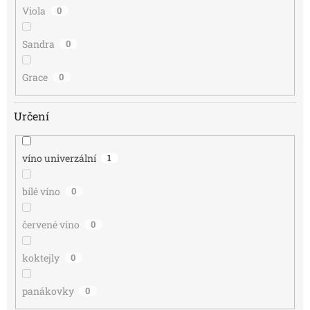
Viola
0
Sandra
0
Grace
0
Určení
víno univerzální
1
bílé víno
0
červené víno
0
koktejly
0
panákovky
0