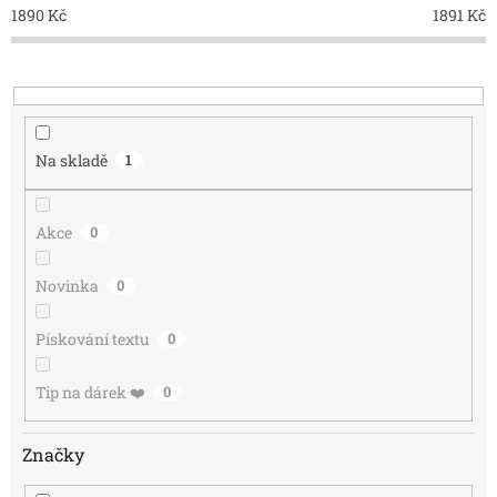
í
Nejdražší
1890
Kč
1891
Kč
p
r
Nejprodávanější
o
d
u
k
Na skladě
1
t
ů
Akce
0
Novinka
0
Pískování textu
0
Tip na dárek ❤️
0
Značky