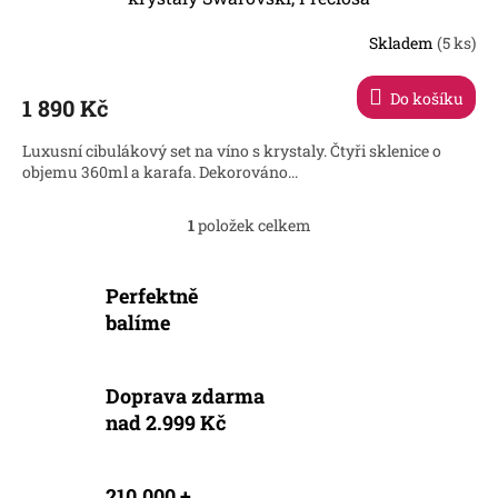
Skladem
(5 ks)
Průměrné
hodnocení
produktu
Do košíku
1 890 Kč
je
4,5
Luxusní cibulákový set na víno s krystaly. Čtyři sklenice o
z
objemu 360ml a karafa. Dekorováno...
5
hvězdiček.
1
položek celkem
O
v
l
Perfektně
á
d
balíme
a
c
í
Doprava zdarma
p
nad 2.999 Kč
r
v
k
y
210.000 +