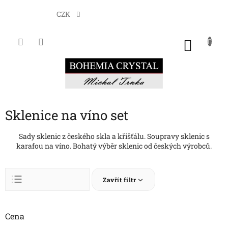
Přejít
na
CZK
obsah
NÁKU
KOŠÍK
Sklenice na víno set
Sady sklenic z českého skla a křišťálu. Soupravy sklenic s
karafou na víno. Bohatý výběr sklenic od českých výrobců.
Ř
Zavřít filtr
a
z
Abecedně
e
n
Cena
Nejlevnější