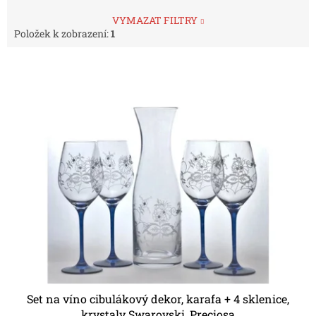
VYMAZAT FILTRY
Položek k zobrazení:
1
V
ý
p
i
s
p
r
o
d
u
k
t
ů
Set na víno cibulákový dekor, karafa + 4 sklenice,
krystaly Swarovski, Preciosa