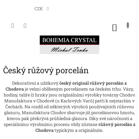
Přejít
na
CZK
obsah
NÁKU
KOŠÍK
Český růžový porcelán
Dekorativní a užitkový
český originál
růžový porcelán z
Chodova
je velmi oblíbeným porcelánem na českém trhu. Vázy,
hodiny, talíře či hrnky jsou originálními výrobky továrny Chodov.
Manufaktura v Chodově (u Karlových Varů) patří k nejstarším v
Čechách. Na rozdíl od některých výrobců používajících růžovou
glazuru, Manufaktura Chodov zbarvuje již porcelánovou hmotu,
kterou pak překrývá průhledná glazura. Díky své náročnosti a
speciálnímu výrobnímu procesu vždy zůstane
růžový porcelán z
Chodova
typickým a originálním.