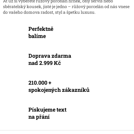
Ať už si vyberete růžový porcelán hrnek, celý servis nebo
sběratelský kousek, jisté je jedno – růžový porcelán od nás vnese
do vašeho domova radost, styl a špetku luxusu.
Perfektně
balíme
Doprava zdarma
nad 2.999 Kč
210.000 +
spokojených zákazníků
Pískujeme text
na přání
Z