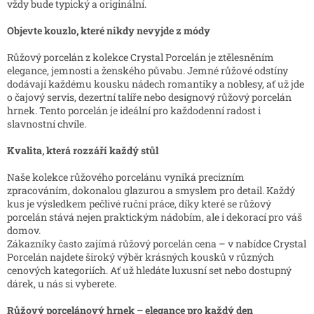
v
vždy bude typický a originální.
k
y
Objevte kouzlo, které nikdy nevyjde z módy
v
ý
Růžový porcelán z kolekce Crystal Porcelán je ztělesněním
p
elegance, jemnosti a ženského půvabu. Jemné růžové odstíny
i
dodávají každému kousku nádech romantiky a noblesy, ať už jde
s
o čajový servis, dezertní talíře nebo designový růžový porcelán
u
hrnek. Tento porcelán je ideální pro každodenní radost i
slavnostní chvíle.
Kvalita, která rozzáří každý stůl
Naše kolekce růžového porcelánu vyniká precizním
zpracováním, dokonalou glazurou a smyslem pro detail. Každý
kus je výsledkem pečlivé ruční práce, díky které se růžový
porcelán stává nejen praktickým nádobím, ale i dekorací pro váš
domov.
Zákazníky často zajímá růžový porcelán cena – v nabídce Crystal
Porcelán najdete široký výběr krásných kousků v různých
cenových kategoriích. Ať už hledáte luxusní set nebo dostupný
dárek, u nás si vyberete.
Růžový porcelánový hrnek – elegance pro každý den