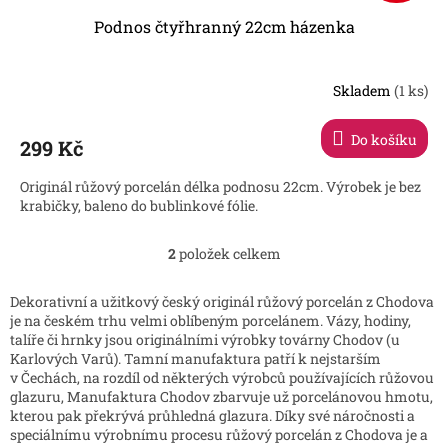
Podnos čtyřhranný 22cm házenka
Skladem
(1 ks)
Průměrné
hodnocení
produktu
Do košíku
299 Kč
je
5,0
Originál růžový porcelán délka podnosu 22cm. Výrobek je bez
z
krabičky, baleno do bublinkové fólie.
5
hvězdiček.
2
položek celkem
O
v
l
Dekorativní a užitkový český originál růžový porcelán z Chodova
á
je na českém trhu velmi oblíbeným porcelánem. Vázy, hodiny,
d
talíře či hrnky jsou originálními výrobky továrny Chodov (u
a
Karlových Varů). Tamní manufaktura patří k nejstarším
c
v Čechách, na rozdíl od některých výrobců používajících růžovou
í
glazuru, Manufaktura Chodov zbarvuje už porcelánovou hmotu,
p
kterou pak překrývá průhledná glazura. Díky své náročnosti a
r
speciálnímu výrobnímu procesu růžový porcelán z Chodova je a