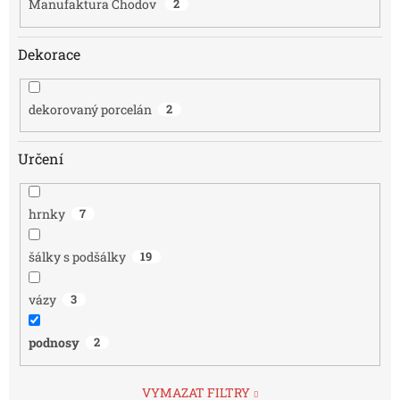
Manufaktura Chodov
2
Dekorace
dekorovaný porcelán
2
Určení
hrnky
7
šálky s podšálky
19
vázy
3
podnosy
2
VYMAZAT FILTRY