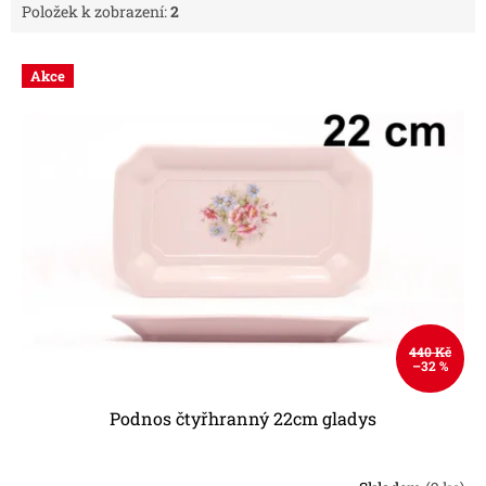
Položek k zobrazení:
2
V
Akce
ý
p
i
s
p
r
o
d
u
k
t
ů
440 Kč
–32 %
Podnos čtyřhranný 22cm gladys