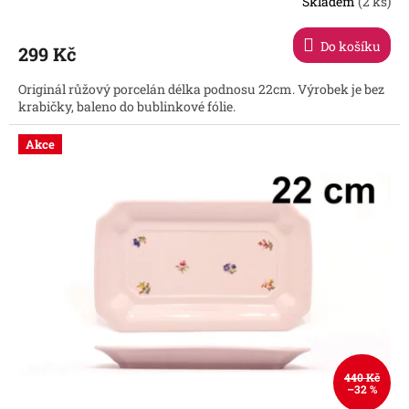
Skladem
(2 ks)
Průměrné
hodnocení
produktu
Do košíku
299 Kč
je
5,0
Originál růžový porcelán délka podnosu 22cm. Výrobek je bez
z
krabičky, baleno do bublinkové fólie.
5
hvězdiček.
Akce
440 Kč
–32 %