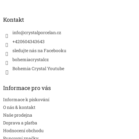
á
p
a
Kontakt
t
í
info
@
crystalporcelan.cz
+420604343643
sledujte nás na Facebooku
bohemiacrystalcz
Bohemia Crystal Youtube
Informace pro vás
Informace k pískování
O nás & kontakt
Naše prodejna
Doprava a platba
Hodnocení obchodu
Puncovní značky