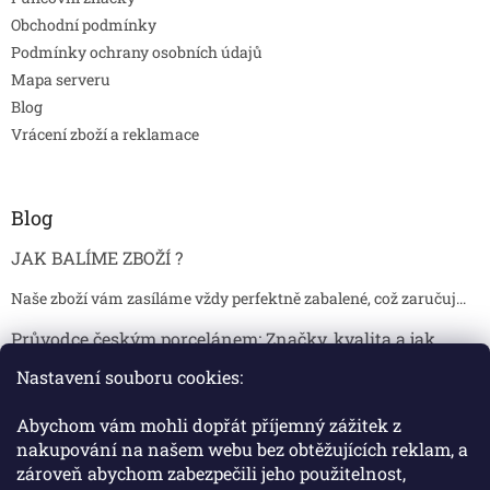
Obchodní podmínky
Podmínky ochrany osobních údajů
Mapa serveru
Blog
Vrácení zboží a reklamace
Blog
JAK BALÍME ZBOŽÍ ?
Naše zboží vám zasíláme vždy perfektně zabalené, což zaručuj...
Průvodce českým porcelánem: Značky, kvalita a jak
poznat originál
Nastavení souboru cookies:
Proč je český porcelán tak ceněný Český porcelán patří dlou...
Abychom vám mohli dopřát příjemný zážitek z
Jak skladovat broušené sklenice, aby se nepoškodily?
nakupování na našem webu bez obtěžujících reklam, a
zároveň abychom zabezpečili jeho použitelnost,
Broušené sklenice jsou symbolem elegance, tradice a luxusu. ...