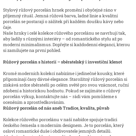
Stylový růžový porcelán hrnek promění i obyčejné ráno v
příjemný rituál. Jemná růžová barva, ladné linie a kvalitní
porcelán se postarají o zážitek při každém doušku kávy nebo
čaje.
Naše hrnky i celé kolekce růžového porcelánu se navrhují tak,
aby ladily s různými interiéry – od romantického stylu až po
moderní minimalismus. Dopřejte si každodenní eleganci, kterou
si zamilujete na první pohled.
Růžový porcelán s historií – sběratelský i investiční klenot
Kromě moderních kolekcí nabízíme i jedinečné kousky, které
připomínají časy dávné elegance. Starožitný růžový porcelán si
získává srdce sběratelů po celém světě pro svou vzácnost, ruční
zdobení a historickou hodnotu. Pokud se zajímáte o růžový
porcelán výkup, kontaktujte nás – rádi vám pomůžeme s
oceněním a zprostředkováním.
Růžový porcelán od nás aneb Tradice, kvalita, půvab
Kolekce růžového porcelánu v naší nabídce spojuje tradici
českého řemesla s moderním designem. Je to porcelán, který
osloví romantické duše i obdivovatele jemných detailů.