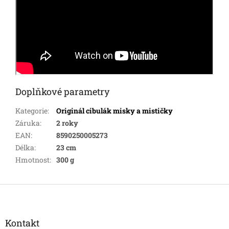
Doplňkové parametry
Kategorie
:
Originál cibulák misky a mističky
Záruka
:
2 roky
EAN
:
8590250005273
Délka
:
23 cm
Hmotnost
:
300 g
Z
á
p
a
Kontakt