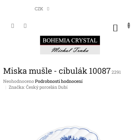
Přejít
na
CZK
obsah
NÁKU
KOŠÍK
Miska mušle - cibulák 10087
2291
Průměrné
Neohodnoceno
Podrobnosti hodnocení
hodnocení
Značka:
Český porcelán Dubí
produktu
je
0,0
z
5
hvězdiček.