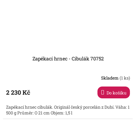
Zapékací hrnec - Cibulák 70752
Skladem
(1 ks)
2 230 Kč
Do košíku
Zapékací hrnec cibulák. Originál český porcelán z Dubí. Váha: 1
500 g Průměr: O 21 cm Objem: 1,5 l