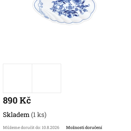
890 Kč
Měrná
Skladem
(1 ks)
cena:
Můžeme doručit do:
10.8.2026
Možnosti doručení