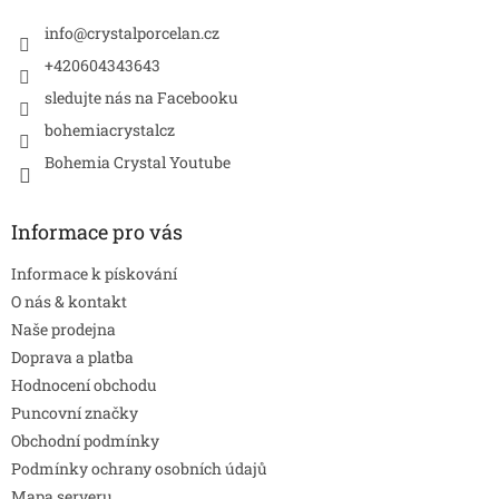
t
í
info
@
crystalporcelan.cz
+420604343643
sledujte nás na Facebooku
bohemiacrystalcz
Bohemia Crystal Youtube
Informace pro vás
Informace k pískování
O nás & kontakt
Naše prodejna
Doprava a platba
Hodnocení obchodu
Puncovní značky
Obchodní podmínky
Podmínky ochrany osobních údajů
Mapa serveru