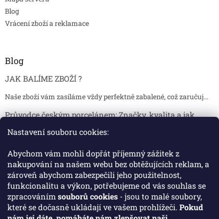
Blog
Vrácení zboží a reklamace
Blog
JAK BALÍME ZBOŽÍ ?
Naše zboží vám zasíláme vždy perfektně zabalené, což zaručuj...
Průvodce českým porcelánem: Značky, kvalita a jak
poznat originál
Nastavení souboru cookies:
Proč je český porcelán tak ceněný Český porcelán patří dlou...
Abychom vám mohli dopřát příjemný zážitek z
Jak skladovat broušené sklenice, aby se nepoškodily?
nakupování na našem webu bez obtěžujících reklam, a
zároveň abychom zabezpečili jeho použitelnost,
Broušené sklenice jsou symbolem elegance, tradice a luxusu. ...
funkcionalitu a výkon, potřebujeme od vás souhlas se
zpracováním
souborů cookies
- jsou to malé soubory,
které se dočasně ukládají ve vašem prohlížeči.
Pokud
Facebook
nám jej dáte, pomáháte nám zlepšovat naši