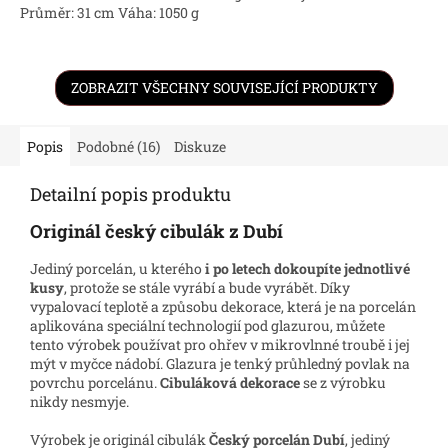
Průměr: 31 cm Váha: 1050 g
ZOBRAZIT VŠECHNY SOUVISEJÍCÍ PRODUKTY
Popis
Podobné (16)
Diskuze
Detailní popis produktu
Originál český cibulák z Dubí
Jediný porcelán, u kterého
i po letech dokoupíte jednotlivé
kusy
, protože se stále vyrábí a bude vyrábět. Díky
vypalovací teplotě a způsobu dekorace, která je na porcelán
aplikována speciální technologií pod glazurou, můžete
tento výrobek používat pro ohřev v mikrovlnné troubě i jej
mýt v myčce nádobí. Glazura je tenký průhledný povlak na
povrchu porcelánu.
Cibuláková dekorace
se z výrobku
nikdy nesmyje.
Výrobek je originál cibulák
Český porcelán Dubí
, jediný