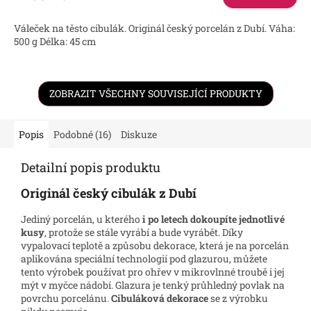
Váleček na těsto cibulák. Originál český porcelán z Dubí. Váha:
500 g Délka: 45 cm
ZOBRAZIT VŠECHNY SOUVISEJÍCÍ PRODUKTY
Popis
Podobné (16)
Diskuze
Detailní popis produktu
Originál český cibulák z Dubí
Jediný porcelán, u kterého
i po letech dokoupíte jednotlivé
kusy
, protože se stále vyrábí a bude vyrábět. Díky
vypalovací teplotě a způsobu dekorace, která je na porcelán
aplikována speciální technologií pod glazurou, můžete
tento výrobek používat pro ohřev v mikrovlnné troubě i jej
mýt v myčce nádobí. Glazura je tenký průhledný povlak na
povrchu porcelánu.
Cibuláková dekorace
se z výrobku