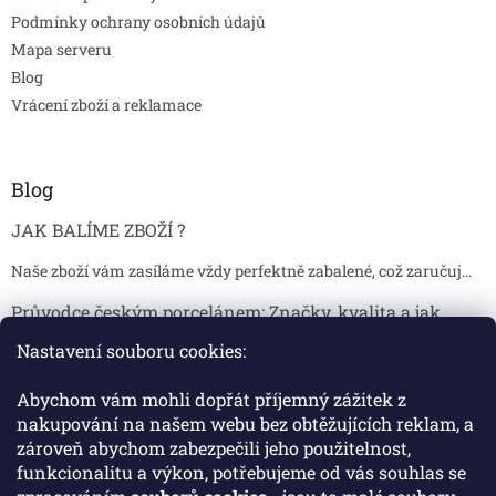
Podmínky ochrany osobních údajů
Mapa serveru
Blog
Vrácení zboží a reklamace
Blog
JAK BALÍME ZBOŽÍ ?
Naše zboží vám zasíláme vždy perfektně zabalené, což zaručuj...
Průvodce českým porcelánem: Značky, kvalita a jak
poznat originál
Nastavení souboru cookies:
Proč je český porcelán tak ceněný Český porcelán patří dlou...
Abychom vám mohli dopřát příjemný zážitek z
Jak skladovat broušené sklenice, aby se nepoškodily?
nakupování na našem webu bez obtěžujících reklam, a
zároveň abychom zabezpečili jeho použitelnost,
Broušené sklenice jsou symbolem elegance, tradice a luxusu. ...
funkcionalitu a výkon, potřebujeme od vás souhlas se