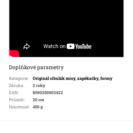
Doplňkové parametry
Kategorie
:
Originál cibulák mísy, zapékačky, formy
Záruka
:
2 roky
EAN
:
8590250003422
Průměr
:
20 cm
Hmotnost
:
450 g
Z
á