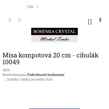
Přejít
na
CZK
obsah
NÁKU
KOŠÍK
Mísa kompotová 20 cm - cibulák
10049
1803
Průměrné
Neohodnoceno
Podrobnosti hodnocení
hodnocení
Značka:
Český porcelán Dubí
produktu
je
0,0
z
5
hvězdiček.