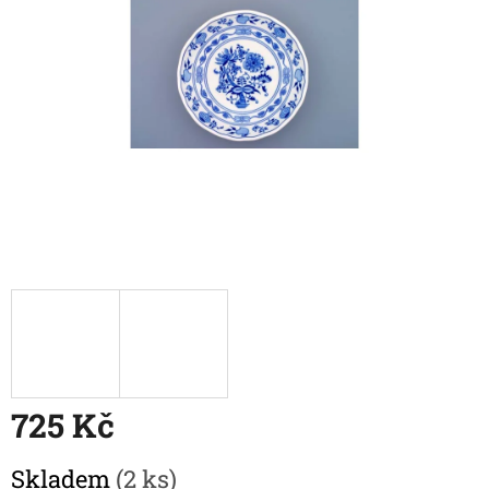
725 Kč
Měrná
Skladem
(2 ks)
cena: