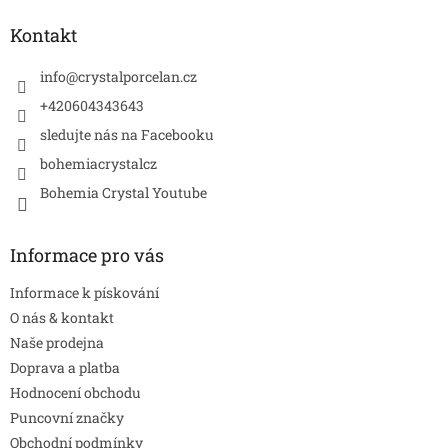
p
a
Kontakt
t
í
info
@
crystalporcelan.cz
+420604343643
sledujte nás na Facebooku
bohemiacrystalcz
Bohemia Crystal Youtube
Informace pro vás
Informace k pískování
O nás & kontakt
Naše prodejna
Doprava a platba
Hodnocení obchodu
Puncovní značky
Obchodní podmínky