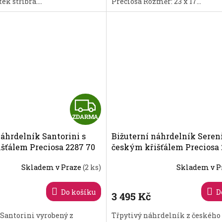
ek stříbra....
Preciosa Rozměr: 23 x 17...
Z
ZDARMA
D
náhrdelník Santorini s
Bižuterní náhrdelník Sereni
A
šťálem Preciosa 2287 70
českým křišťálem Preciosa 
R
Skladem v Praze
(2 ks)
Skladem v P
M
Do košíku
D
3 495 Kč
A
Santorini vyrobený z
Třpytivý náhrdelník z českého 