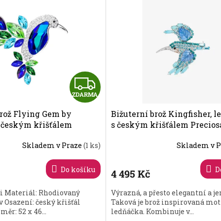
žší
dávanější
Z
ZDARMA
D
brož Flying Gem by
Bižuterní brož Kingfisher, 
A
 českým křišťálem
s českým křišťálem Precios
243 70
R
Skladem v Praze
(1 ks)
Skladem v 
M
Do košíku
D
4 495 Kč
A
i Materiál: Rhodiovaný
Výrazná, a přesto elegantní a j
v Osazení: český křišťál
Taková je brož inspirovaná mo
ěr: 52 x 46...
ledňáčka. Kombinuje v...