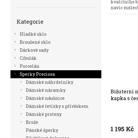
kvalitního b
navíc zušlech
Přeskočit
Kategorie
kategorie
Hladké sklo
Broušené sklo
Dárkové sady
Cibulák
Porcelán
Šperky Preciosa
Dámské náhrdelníky
Dámské náramky
Bižuterní 
kapka s če
Dámské náušnice
krystal 24
Dámské řetízky s přívěskem
Dámské prsteny
Brože
1 195 Kč
Pánské šperky