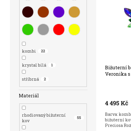
n
ý
í
p
Nejdra
p
i
r
Nejpro
s
o
p
d
r
u
o
k
d
t
kombi
22
u
ů
k
krystal bílá
1
t
Bižuterní 
ů
Veronika s
stříbrná
2
Preciosa 2
Materiál
4 495 Kč
Barva: komb
rhodiovaný bižuterní
55
bižuterní ko
kov
Preciosa Rozm