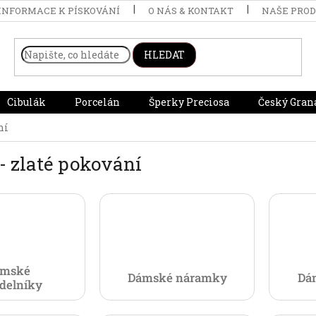
INFORMACE K PÍSKOVÁNÍ
O NÁS & KONTAKT
NAŠE PRO
HLEDAT
Cibulák
Porcelán
Šperky Preciosa
Český Gran
ní
 - zlaté pokování
ámské
Dámské náramky
Dá
delníky