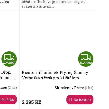
tvořen
bižuterního kovu je oslavou energie a
svěžesti a uchvátí...
Z
Z
ZDARMA
ZDARMA
D
D
 Drop,
Bižuterní náramek Flying Gem by
A
A
reciosa,
Veronika s českým křišťálem
Preciosa 2246 70
R
R
raze
(2 ks)
Skladem v Praze
(1 ks)
M
M
o košíku
Do košíku
2 295 Kč
A
A