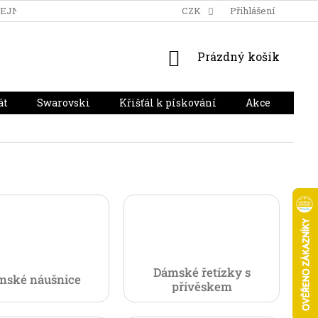
DEJNA
DOPRAVA A PLATBA
HODNOCENÍ OBCHODU
CZK
Přihlášení
NÁKUPNÍ
Prázdný košík
KOŠÍK
át
Swarovski
Křišťál k pískování
Akce
Dár
Dámské řetízky s
mské náušnice
přívěskem