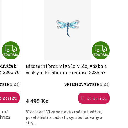
Z
Z
ZDARMA
ZDARMA
D
D
ledňáček
Bižuterní brož Viva la Vida, vážka s
A
A
a 2366 70
českým křišťálem Preciosa 2286 67
R
R
Praze
(1 ks)
Skladem v Praze
(1 ks)
M
M
o košíku
Do košíku
4 495 Kč
A
A
emná.
V kolekci Viva se nově zrodila i vážka,
tivem
posel štěstí a radosti, symbol odvahy a
síly....