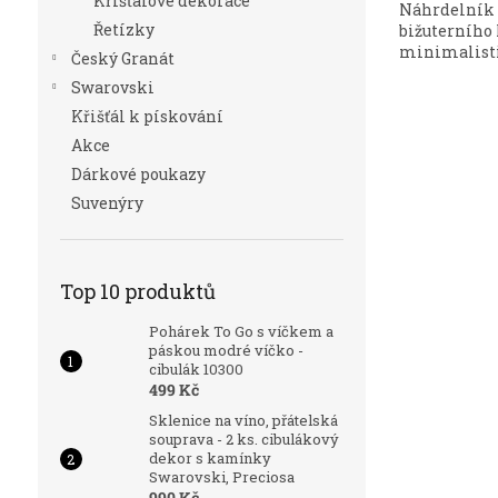
Křišťálové dekorace
Náhrdelník 
Řetízky
bižuterního
minimalisti
Český Granát
Swarovski
Křišťál k pískování
Akce
Dárkové poukazy
Suvenýry
Top 10 produktů
Pohárek To Go s víčkem a
páskou modré víčko -
cibulák 10300
499 Kč
Sklenice na víno, přátelská
souprava - 2 ks. cibulákový
dekor s kamínky
Swarovski, Preciosa
990 Kč