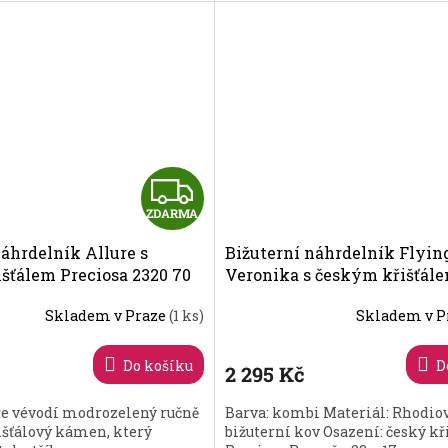
Z
ZDARMA
D
náhrdelník Allure s
Bižuterní náhrdelník Flyin
A
šťálem Preciosa 2320 70
Veronika s českým křišťál
Preciosa - jednoduchý 2244 
R
Skladem v Praze
(1 ks)
Skladem v P
M
Do košíku
D
2 295 Kč
A
re vévodí modrozelený ručně
Barva: kombi Materiál: Rhodio
šťálový kámen, který
bižuterní kov Osazení: český kř