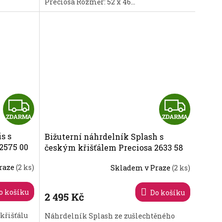
Preciosa Rozměr: 52 x 46...
Z
Z
ZDARMA
ZDARMA
D
D
s s
Bižuterní náhrdelník Splash s
A
A
2575 00
českým křišťálem Preciosa 2633 58
R
R
raze
(2 ks)
Skladem v Praze
(2 ks)
M
M
o košíku
Do košíku
2 495 Kč
A
A
křišťálu
Náhrdelník Splash ze zušlechtěného