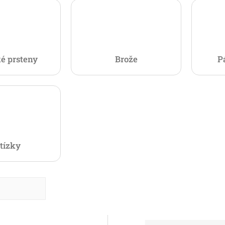
é prsteny
Brože
P
tízky
dně
nější