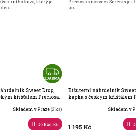
ižuterního kovu, který je
Preciosa s názvem Serenis je s
těn...
pro...
Z
ZDARMA
D
náhrdelník Sweet Drop,
Bižuterní náhrdelník Sweet
A
ským křišťálem Preciosa,
kapka s českým křišťálem P
68 00
violet 2468 56
R
Skladem v Praze
(2 ks)
Skladem v P
M
Do košíku
D
1 195 Kč
A