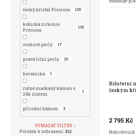
obsahuje plát
český křišťál Preciosa
125
kubická zirkonie
135
Preciosa
voskové perly
17
pravá říční perla
22
keramika
1
Bižuterní 
ručně mačkaný kámen s
českým kři
1
24k zlatem
přírodní kámen
3
2 795 Kč
VYMAZAT FILTRY
Položek k zobrazení:
312
Náhrdelník 