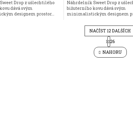
Sweet Drop z ušlechtilého
Náhrdelník Sweet Drop z ušlec
 kovu dává svým
bižuterního kovu dává svým
ckým designem prostor...
minimalistickým designem pro
NAČÍST 12 DALŠÍCH
S
1
26
O
t
r
v
NAHORU
á
l
n
á
k
d
o
a
v
c
á
í
n
p
í
r
v
k
y
v
ý
p