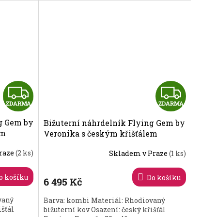
Z
Z
ZDARMA
ZDARMA
D
D
g Gem by
Bižuterní náhrdelník Flying Gem by
A
A
em
Veronika s českým křišťálem
70
Preciosa 2242 70
R
R
raze
(2 ks)
Skladem v Praze
(1 ks)
M
M
o košíku
Do košíku
6 495 Kč
A
A
vaný
Barva: kombi Materiál: Rhodiovaný
išťál
bižuterní kov Osazení: český křišťál