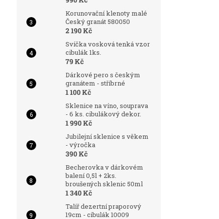
Korunovační klenoty malé
Český granát 580050
2 190 Kč
Svíčka vosková tenká vzor
cibulák 1ks.
79 Kč
Dárkové pero s českým
granátem - stříbrné
1 100 Kč
Sklenice na víno, souprava
- 6 ks. cibulákový dekor.
1 990 Kč
Jubilejní sklenice s věkem
- výročka
390 Kč
Becherovka v dárkovém
balení 0,5l + 2ks.
broušených sklenic 50ml
1 340 Kč
Talíř dezertní praporový
19cm - cibulák 10009