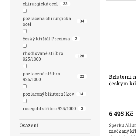
chirurgická ocel
33
pozlacená chirurgická
34
ocel
český křišťál Preciosa
2
rhodiované stříbro
128
925/1000
pozlacené stříbro
Bižuterní 
22
925/1000
českým kři
pozlacený bižuterní kov
14
rosegold stříbro 925/1000
3
6 495 Kč
Osazení
Šperku Allu
mačkaný kři