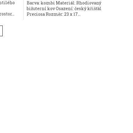
htilého
Barva: kombi Materiál: Rhodiovaný
bižuterní kov Osazení: český křišťál
stor...
Preciosa Rozměr: 23 x 17...