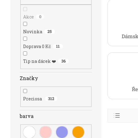
n
e
l
Akce
0
Novinka
25
Dámsk
Doprava 0 Kč
11
Tip na dárek ❤️
36
Značky
Ře
Preciosa
312
Ř
barva
a
z
Abece
e
V
Nejlev