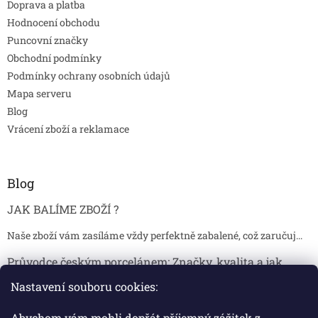
Doprava a platba
Hodnocení obchodu
Puncovní značky
Obchodní podmínky
Podmínky ochrany osobních údajů
Mapa serveru
Blog
Vrácení zboží a reklamace
Blog
JAK BALÍME ZBOŽÍ ?
Naše zboží vám zasíláme vždy perfektně zabalené, což zaručuj...
Průvodce českým porcelánem: Značky, kvalita a jak
poznat originál
Nastavení souboru cookies:
Proč je český porcelán tak ceněný Český porcelán patří dlou...
Abychom vám mohli dopřát příjemný zážitek z