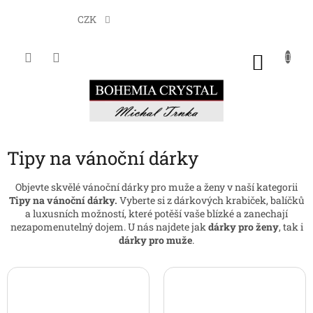
Přejít
na
CZK
obsah
NÁKU
KOŠÍK
Tipy na vánoční dárky
Objevte skvělé vánoční dárky pro muže a ženy v naší kategorii
Tipy na vánoční dárky.
Vyberte si z dárkových krabiček, balíčků
a luxusních možností, které potěší vaše blízké a zanechají
nezapomenutelný dojem. U nás najdete jak
dárky pro ženy
, tak i
dárky pro muže
.