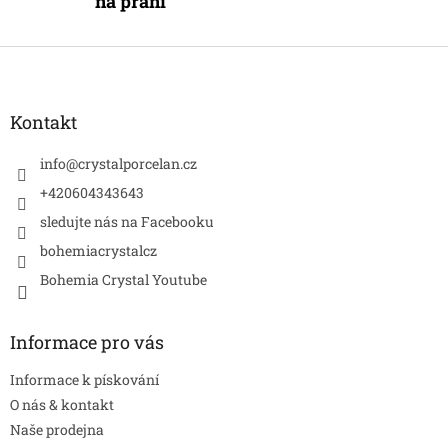
na přání
Z
á
p
a
Kontakt
t
í
info
@
crystalporcelan.cz
+420604343643
sledujte nás na Facebooku
bohemiacrystalcz
Bohemia Crystal Youtube
Informace pro vás
Informace k pískování
O nás & kontakt
Naše prodejna