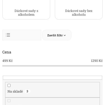
Dárkové sady s
Dárkové sady bez
alkoholem
alkoholu
Ř
Zavřít filtr
a
z
Abecedně
e
n
Cena
Nejlevnější
í
Nejdražší
499
Kč
1290
Kč
p
r
Nejprodávanější
o
d
u
k
Na skladě
3
t
ů