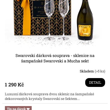
Swarovski dárková souprava - sklenice na
šampaňské Swarovski a Mucha sekt
Skladem
(>5 ks)
Průměrné
hodnocení
produktu
DETAIL
1 290 Kč
je
3,7
Luxusní dárková souprava dvou sklenic na šampaňské
z
dekorovaných krystaly Swarovski se Sektem...
5
hvězdiček.
Tip na dárek ❤️