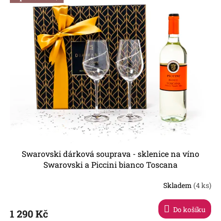
Swarovski dárková souprava - sklenice na víno
Swarovski a Piccini bianco Toscana
Skladem
(4 ks)
Průměrné
hodnocení
produktu
Do košíku
1 290 Kč
je