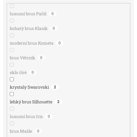
luxusní brus Paříž
0
bohatý brus Klasik
0
moderní brus Kometa
0
brus Větrník
0
sklo čiré
0
krystaly Swarovski
2
lehký brus Silhouette
2
luxusní brus Iris
0
brus Mašle
0