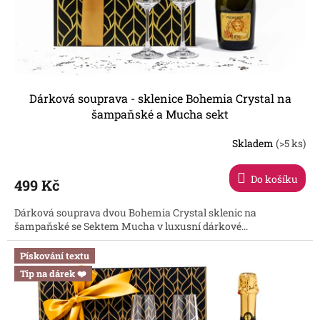
u
k
t
ů
Dárková souprava - sklenice Bohemia Crystal na
šampaňské a Mucha sekt
Skladem
(>5 ks)
Průměrné
hodnocení
produktu
Do košíku
499 Kč
je
5,0
Dárková souprava dvou Bohemia Crystal sklenic na
z
šampaňské se Sektem Mucha v luxusní dárkové...
5
hvězdiček.
Pískování textu
Tip na dárek ❤️