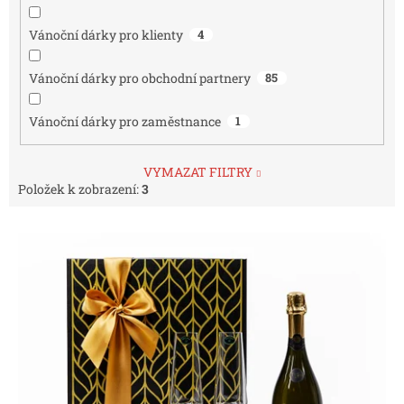
Vánoční dárky pro klienty
4
Vánoční dárky pro obchodní partnery
85
Vánoční dárky pro zaměstnance
1
VYMAZAT FILTRY
Položek k zobrazení:
3
V
ý
p
i
s
p
r
o
d