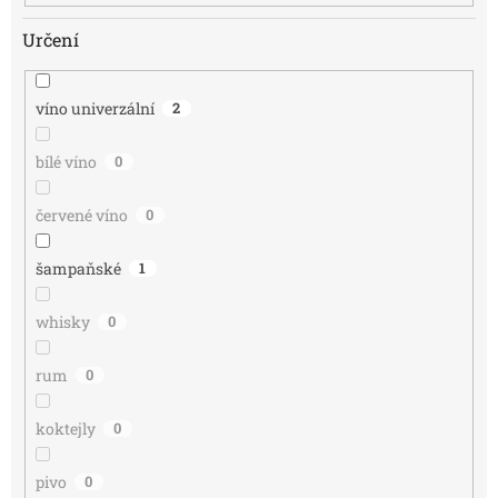
Určení
víno univerzální
2
bílé víno
0
červené víno
0
šampaňské
1
whisky
0
rum
0
koktejly
0
pivo
0