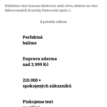
4,1
Nabízíme vám luxusní dárkovou sadu dvou sklenic na víno
z
dekorovaných krystaly Swarovski spolu s...
5
hvězdiček.
3
položek celkem
O
v
l
Perfektně
á
d
balíme
a
c
í
Doprava zdarma
p
nad 2.999 Kč
r
v
k
y
210.000 +
v
spokojených zákazníků
ý
p
i
s
Pískujeme text
u