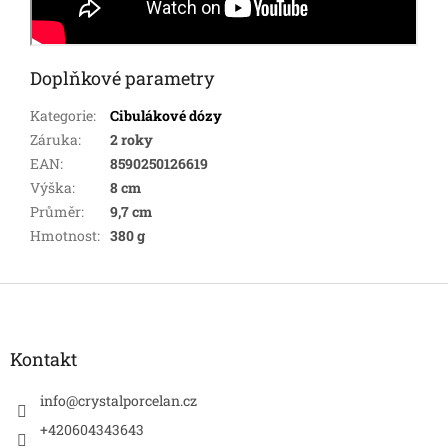
Doplňkové parametry
Kategorie
:
Cibulákové dózy
Záruka
:
2 roky
EAN
:
8590250126619
Výška
:
8 cm
Průměr
:
9,7 cm
Hmotnost
:
380 g
Z
á
p
a
Kontakt
t
í
info
@
crystalporcelan.cz
+420604343643