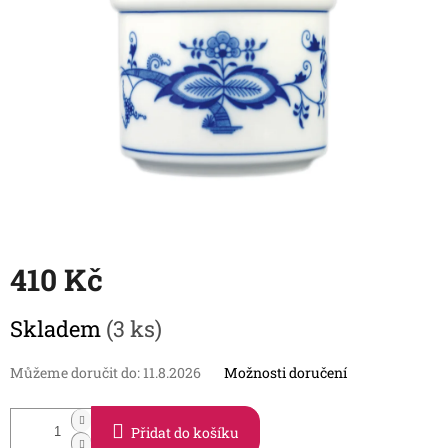
410 Kč
Měrná
Skladem
(3 ks)
cena:
Můžeme doručit do:
11.8.2026
Možnosti doručení
Přidat do košíku