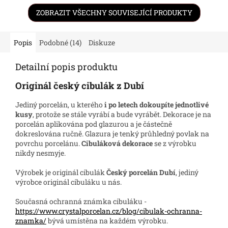
ZOBRAZIT VŠECHNY SOUVISEJÍCÍ PRODUKTY
Popis
Podobné (14)
Diskuze
Detailní popis produktu
Originál český cibulák z Dubí
Jediný porcelán, u kterého
i po letech dokoupíte jednotlivé
kusy
, protože se stále vyrábí a bude vyrábět. Dekorace je na
porcelán aplikována pod glazurou a je částečně
dokreslována ručně. Glazura je tenký průhledný povlak na
povrchu porcelánu.
Cibuláková dekorace
se z výrobku
nikdy nesmyje.
Výrobek je originál cibulák
Český porcelán Dubí
, jediný
výrobce originál cibuláku u nás.
Současná ochranná známka cibuláku -
https://www.crystalporcelan.cz/blog/cibulak-ochranna-
znamka/
bývá umístěna na každém výrobku.