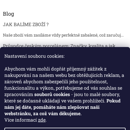
Blog
JAK BALÍME ZBOŽÍ ?
Naše zboží vám zasíláme vždy perfektně zabalené, což zaručuj...
Průvodce českým porcelánem: Značky, kvalita a jak
poznat originál
Nastavení souboru cookies:
Proč je český porcelán tak ceněný Český porcelán patří dlou...
Abychom vám mohli dopřát příjemný zážitek z
Jak skladovat broušené sklenice, aby se nepoškodily?
nakupování na našem webu bez obtěžujících reklam, a
zároveň abychom zabezpečili jeho použitelnost,
Broušené sklenice jsou symbolem elegance, tradice a luxusu. ...
funkcionalitu a výkon, potřebujeme od vás souhlas se
zpracováním
souborů cookies
- jsou to malé soubory,
které se dočasně ukládají ve vašem prohlížeči.
Pokud
Facebook
nám jej dáte, pomáháte nám zlepšovat naši
webstránku, za což vám děkujeme.
Více informací
zde
.