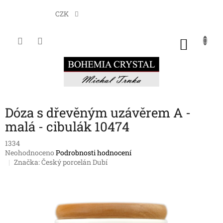
Přejít
na
CZK
obsah
NÁKU
KOŠÍK
Dóza s dřevěným uzávěrem A -
malá - cibulák 10474
1334
Průměrné
Neohodnoceno
Podrobnosti hodnocení
hodnocení
Značka:
Český porcelán Dubí
produktu
je
0,0
z
5
hvězdiček.