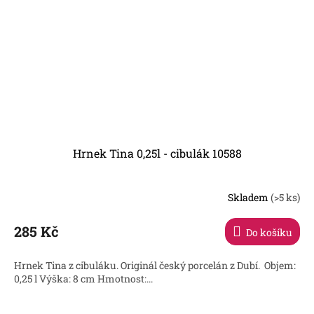
Hrnek Tina 0,25l - cibulák 10588
Skladem
(>5 ks)
Průměrné
hodnocení
produktu
285 Kč
Do košíku
je
5,0
Hrnek Tina z cibuláku. Originál český porcelán z Dubí. Objem:
z
0,25 l Výška: 8 cm Hmotnost:...
5
hvězdiček.