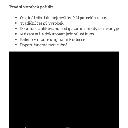
Proč si výrobek pořídit
Originál cibulák, nejrozšířenější porcelán u nás
Tradiční český výrobek
Dekorace aplikovaná pod glazurou, nikdy se nesmyje
Můžete stále dokupovat jednotlivé kusy
Baleno v modré originální krabičce
Doporučujeme mýt ručně