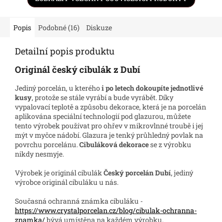
Popis
Podobné (16)
Diskuze
Detailní popis produktu
Originál český cibulák z Dubí
Jediný porcelán, u kterého
i po letech dokoupíte jednotlivé
kusy
, protože se stále vyrábí a bude vyrábět. Díky
vypalovací teplotě a způsobu dekorace, která je na porcelán
aplikována speciální technologií pod glazurou, můžete
tento výrobek používat pro ohřev v mikrovlnné troubě i jej
mýt v myčce nádobí. Glazura je tenký průhledný povlak na
povrchu porcelánu.
Cibuláková dekorace
se z výrobku
nikdy nesmyje.
Výrobek je originál cibulák
Český porcelán Dubí
, jediný
výrobce originál cibuláku u nás.
Současná ochranná známka cibuláku -
https://www.crystalporcelan.cz/blog/cibulak-ochranna-
znamka/
bývá umístěna na každém výrobku.