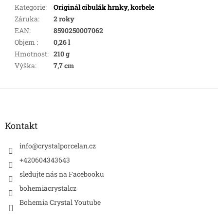
Kategorie
:
Originál cibulák hrnky, korbele
Záruka
:
2 roky
EAN
:
8590250007062
Objem
:
0,26 l
Hmotnost
:
210 g
Výška
:
7,7 cm
Z
á
p
a
Kontakt
t
í
info
@
crystalporcelan.cz
+420604343643
sledujte nás na Facebooku
bohemiacrystalcz
Bohemia Crystal Youtube