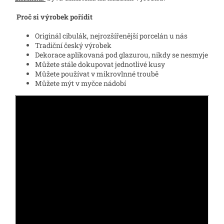
Proč si výrobek pořídit
Originál cibulák, nejrozšířenější porcelán u nás
Tradiční český výrobek
Dekorace aplikovaná pod glazurou, nikdy se nesmyje
Můžete stále dokupovat jednotlivé kusy
Můžete používat v mikrovlnné troubě
Můžete mýt v myčce nádobí