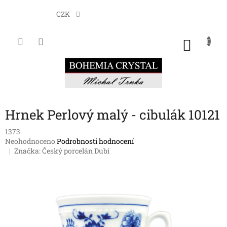
Přejít
na
CZK
obsah
NÁKU
KOŠÍK
Hrnek Perlový malý - cibulák 10121
1373
Průměrné
Neohodnoceno
Podrobnosti hodnocení
hodnocení
Značka:
Český porcelán Dubí
produktu
je
0,0
z
5
hvězdiček.