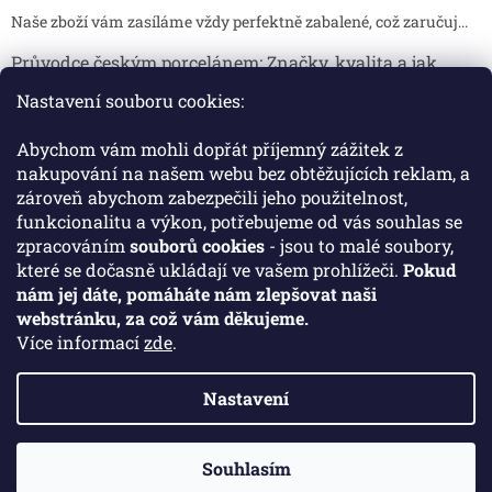
Naše zboží vám zasíláme vždy perfektně zabalené, což zaručuj...
Průvodce českým porcelánem: Značky, kvalita a jak
poznat originál
Nastavení souboru cookies:
Proč je český porcelán tak ceněný Český porcelán patří dlou...
Abychom vám mohli dopřát příjemný zážitek z
Jak skladovat broušené sklenice, aby se nepoškodily?
nakupování na našem webu bez obtěžujících reklam, a
zároveň abychom zabezpečili jeho použitelnost,
Broušené sklenice jsou symbolem elegance, tradice a luxusu. ...
funkcionalitu a výkon, potřebujeme od vás souhlas se
zpracováním
souborů cookies
- jsou to malé soubory,
které se dočasně ukládají ve vašem prohlížeči.
Pokud
Facebook
nám jej dáte, pomáháte nám zlepšovat naši
webstránku, za což vám děkujeme.
Více informací
zde
.
Nastavení
Vytvořil Shoptet
Souhlasím
Copyright 2026
Crystal Porcelan
. Všechna práva vyhrazena.