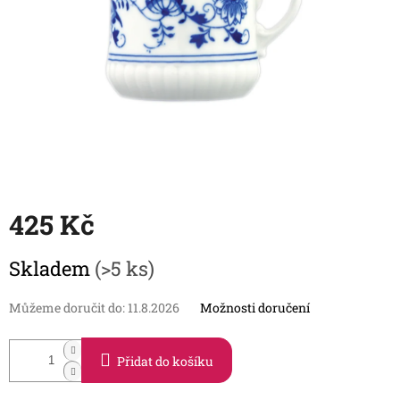
425 Kč
Měrná
Skladem
(>5 ks)
cena:
Můžeme doručit do:
11.8.2026
Možnosti doručení
Přidat do košíku