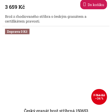
Do košíku
3 659 Kč
Brož z rhodiovaného stříbra s českým granátem a
certifikátem pravosti.
Doprava 0 Kč
7 764 Kč
–34 %
Český granát brož stříbrná 150653