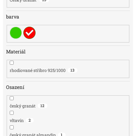
barva
Materiál
rhodiované stříbro 925/1000
13
Osazení
český granát
12
vltavín
2
český granát almandin
1