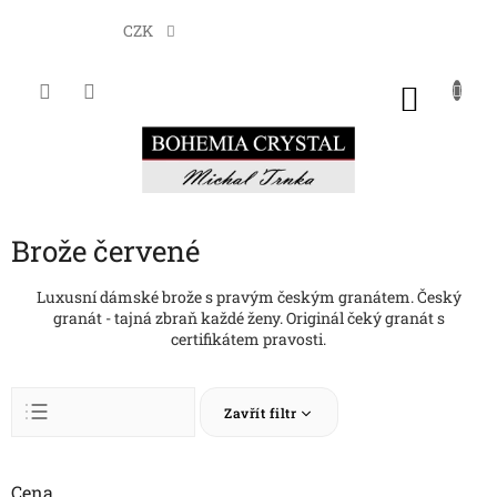
Přejít
na
CZK
obsah
NÁKU
KOŠÍK
Brože červené
Luxusní dámské brože s pravým českým granátem. Český
granát - tajná zbraň každé ženy. Originál čeký granát s
certifikátem pravosti.
Ř
Zavřít filtr
a
z
Abecedně
e
n
Cena
Nejlevnější