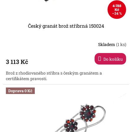
4 788
Kč
–34 %
Český granát brož stříbrná 150024
Skladem
(1 ks)
Do košíku
3 113 Kč
Brož z rhodiovaného stříbra s českým granátem a
certifikátem pravosti.
Doprava 0 Kč