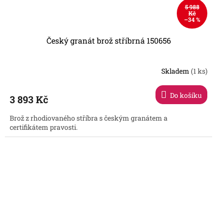
5 988
Kč
–34 %
Český granát brož stříbrná 150656
Skladem
(1 ks)
Do košíku
3 893 Kč
Brož z rhodiovaného stříbra s českým granátem a
certifikátem pravosti.