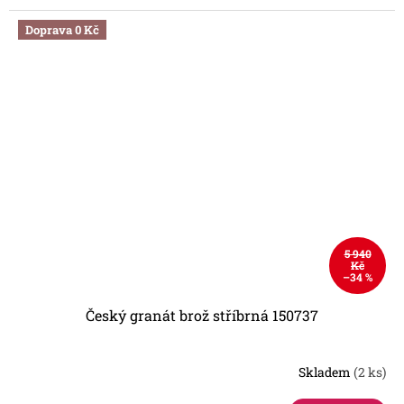
Doprava 0 Kč
5 940
Kč
–34 %
Český granát brož stříbrná 150737
Skladem
(2 ks)