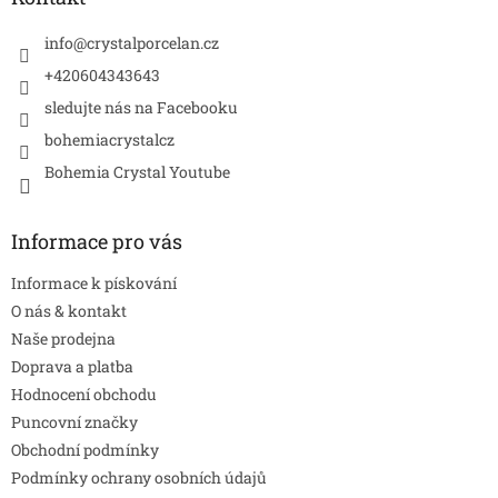
t
í
info
@
crystalporcelan.cz
+420604343643
sledujte nás na Facebooku
bohemiacrystalcz
Bohemia Crystal Youtube
Informace pro vás
Informace k pískování
O nás & kontakt
Naše prodejna
Doprava a platba
Hodnocení obchodu
Puncovní značky
Obchodní podmínky
Podmínky ochrany osobních údajů