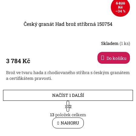
5 820
Kč
–34 %
Český granát Had brož stříbrná 150754
Skladem
(1 ks)
Do košíku
3 784 Kč
Brož ve tvaru hada z rhodiovaného stříbra s českým granátem
a certifikátem pravosti.
NAČÍST 1 DALŠÍ
S
1
2
t
O
r
13
položek celkem
v
á
l
NAHORU
n
á
k
d
o