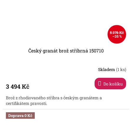
5 376 Kč
–35 %
Český granát brož stříbrná 150710
Skladem
(1 ks)
Do košíku
3 494 Kč
Brož z rhodiovaného stříbra s českým granátem a
certifikátem pravosti.
Doprava 0 Kč