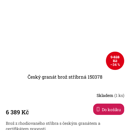
9 828
Kč
–34 %
Český granát brož stříbrná 150378
Skladem
(1 ks)
Do košíku
6 389 Kč
Brož z rhodiovaného stříbra s českým granátem a
certifikátem pravosti.