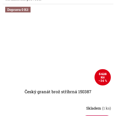
Doprava 0 Kč
5 628
Kč
–34 %
Český granát brož stříbrná 150387
Skladem
(1 ks)