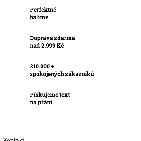
v
a
á
Perfektně
c
n
í
balíme
í
p
r
v
Doprava zdarma
k
nad 2.999 Kč
y
v
ý
p
210.000 +
i
spokojených zákazníků
s
u
Pískujeme text
na přání
Z
á
p
a
Kontakt