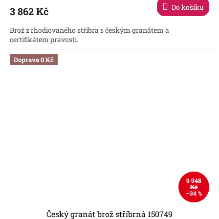
Do košíku
3 862 Kč
Brož z rhodiovaného stříbra s českým granátem a
certifikátem pravosti.
Doprava 0 Kč
9 948
Kč
–34 %
Český granát brož stříbrná 150749