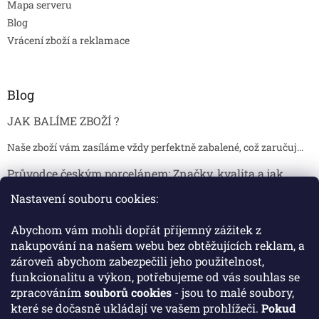
Mapa serveru
Blog
Vrácení zboží a reklamace
Blog
JAK BALÍME ZBOŽÍ ?
Naše zboží vám zasíláme vždy perfektně zabalené, což zaručuj...
Průvodce českým porcelánem: Značky, kvalita a jak
poznat originál
Nastavení souboru cookies:
Proč je český porcelán tak ceněný Český porcelán patří dlou...
Abychom vám mohli dopřát příjemný zážitek z
Jak skladovat broušené sklenice, aby se nepoškodily?
nakupování na našem webu bez obtěžujících reklam, a
zároveň abychom zabezpečili jeho použitelnost,
Broušené sklenice jsou symbolem elegance, tradice a luxusu. ...
funkcionalitu a výkon, potřebujeme od vás souhlas se
zpracováním
souborů cookies
- jsou to malé soubory,
které se dočasně ukládají ve vašem prohlížeči.
Pokud
Facebook