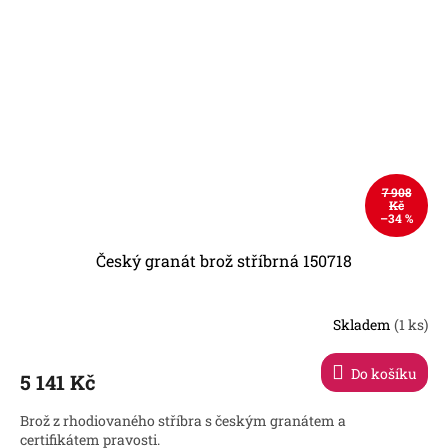
7 908
Kč
–34 %
Český granát brož stříbrná 150718
Skladem
(1 ks)
Do košíku
5 141 Kč
Brož z rhodiovaného stříbra s českým granátem a
certifikátem pravosti.