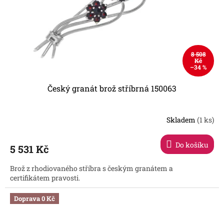
8 508
Kč
–34 %
Český granát brož stříbrná 150063
Skladem
(1 ks)
Do košíku
5 531 Kč
Brož z rhodiovaného stříbra s českým granátem a
certifikátem pravosti.
Doprava 0 Kč