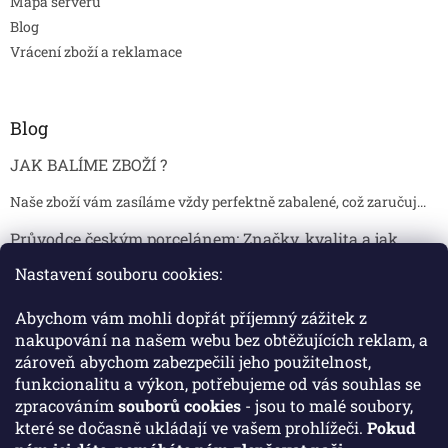
Mapa serveru
Blog
Vrácení zboží a reklamace
Blog
JAK BALÍME ZBOŽÍ ?
Naše zboží vám zasíláme vždy perfektně zabalené, což zaručuj...
Průvodce českým porcelánem: Značky, kvalita a jak
poznat originál
Nastavení souboru cookies:
Proč je český porcelán tak ceněný Český porcelán patří dlou...
Abychom vám mohli dopřát příjemný zážitek z
Jak skladovat broušené sklenice, aby se nepoškodily?
nakupování na našem webu bez obtěžujících reklam, a
zároveň abychom zabezpečili jeho použitelnost,
Broušené sklenice jsou symbolem elegance, tradice a luxusu. ...
funkcionalitu a výkon, potřebujeme od vás souhlas se
zpracováním
souborů cookies
- jsou to malé soubory,
které se dočasně ukládají ve vašem prohlížeči.
Pokud
Facebook