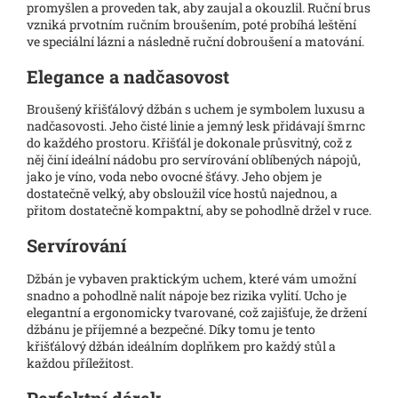
promyšlen a proveden tak, aby zaujal a okouzlil. Ruční brus
vzniká prvotním ručním broušením, poté probíhá leštění
ve speciální lázni a následně ruční dobroušení a matování.
Elegance a nadčasovost
Broušený křišťálový džbán s uchem je symbolem luxusu a
nadčasovosti. Jeho čisté linie a jemný lesk přidávají šmrnc
do každého prostoru. Křišťál je dokonale průsvitný, což z
něj činí ideální nádobu pro servírování oblíbených nápojů,
jako je víno, voda nebo ovocné šťávy. Jeho objem je
dostatečně velký, aby obsloužil více hostů najednou, a
přitom dostatečně kompaktní, aby se pohodlně držel v ruce.
Servírování
Džbán je vybaven praktickým uchem, které vám umožní
snadno a pohodlně nalít nápoje bez rizika vylití. Ucho je
elegantní a ergonomicky tvarované, což zajišťuje, že držení
džbánu je příjemné a bezpečné. Díky tomu je tento
křišťálový džbán ideálním doplňkem pro každý stůl a
každou příležitost.
Perfektní dárek