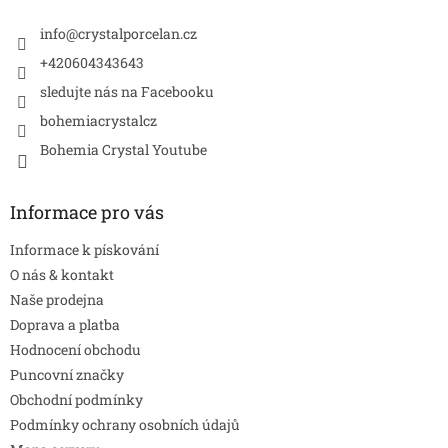
t
í
info
@
crystalporcelan.cz
+420604343643
sledujte nás na Facebooku
bohemiacrystalcz
Bohemia Crystal Youtube
Informace pro vás
Informace k pískování
O nás & kontakt
Naše prodejna
Doprava a platba
Hodnocení obchodu
Puncovní značky
Obchodní podmínky
Podmínky ochrany osobních údajů