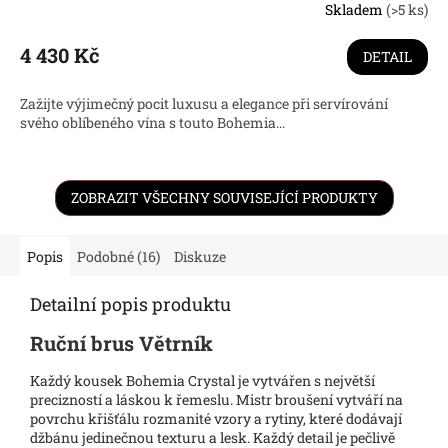
Skladem
(>5 ks)
4 430 Kč
DETAIL
Zažijte výjimečný pocit luxusu a elegance při servírování
svého oblíbeného vína s touto Bohemia...
ZOBRAZIT VŠECHNY SOUVISEJÍCÍ PRODUKTY
Popis
Podobné (16)
Diskuze
Detailní popis produktu
Ruční brus Větrník
Každý kousek Bohemia Crystal je vytvářen s největší
precizností a láskou k řemeslu. Mistr broušení vytváří na
povrchu křišťálu rozmanité vzory a rytiny, které dodávají
džbánu jedinečnou texturu a lesk. Každý detail je pečlivě