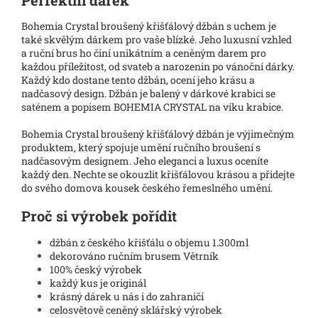
Bohemia Crystal broušený křišťálový džbán s uchem je
také skvělým dárkem pro vaše blízké. Jeho luxusní vzhled
a ruční brus ho činí unikátním a ceněným darem pro
každou příležitost, od svateb a narozenin po vánoční dárky.
Každý kdo dostane tento džbán, ocení jeho krásu a
nadčasový design. Džbán je balený v dárkové krabici se
saténem a popisem BOHEMIA CRYSTAL na víku krabice.
Bohemia Crystal broušený křišťálový džbán je výjimečným
produktem, který spojuje umění ručního broušení s
nadčasovým designem. Jeho eleganci a luxus oceníte
každý den. Nechte se okouzlit křišťálovou krásou a přidejte
do svého domova kousek českého řemeslného umění.
Proč si výrobek pořídit
džbán z českého křišťálu o objemu 1.300ml
dekorováno ručním brusem Větrník
100% český výrobek
každý kus je originál
krásný dárek u nás i do zahraničí
celosvětově ceněný sklářský výrobek