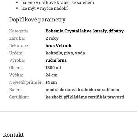
baleno v dárkové krabici se saténem
lze mýt v myčce nádobí
Doplňkové parametry
Kategorie
:
Bohemia Crystal lahve, karafy, džbány
Záruka
:
2 roky
Dekorace
:
brus Větrník
Určení
:
koktejly, pivo, voda
Výroba
:
ruční brus
Objem
:
1300 ml
Výška
:
24 cm
Největší průměr
:
14 cm
Balení
:
modrá dárková krabička se saténem
Certifikát
:
ke zboží přikládáme certifikát pravosti
Z
á
p
a
Kontakt