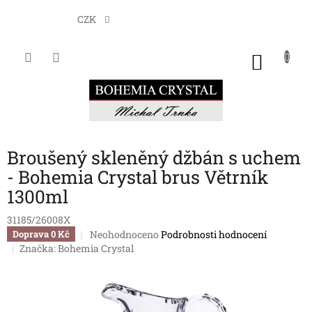
Přejít
na
CZK
obsah
NÁKU
KOŠÍK
Broušený skleněný džbán s uchem
- Bohemia Crystal brus Větrník
1300ml
31185/26008X
Průměrné
Neohodnoceno
Podrobnosti hodnocení
Doprava 0 Kč
hodnocení
Značka:
Bohemia Crystal
produktu
je
0,0
z