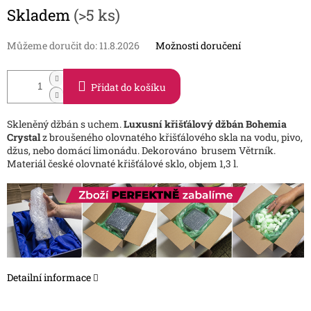
Měrná
Skladem
(>5 ks)
cena:
Můžeme doručit do:
11.8.2026
Možnosti doručení
Přidat do košíku
Skleněný džbán s uchem.
Luxusní křišťálový džbán Bohemia
Crystal
z broušeného olovnatého křišťálového skla na vodu, pivo,
džus, nebo domácí limonádu. Dekorováno brusem Větrník.
Materiál české olovnaté křišťálové sklo, objem 1,3 l.
Detailní informace