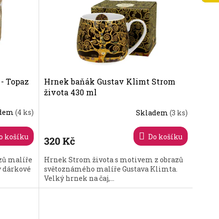
- Topaz
Hrnek baňák Gustav Klimt Strom
života 430 ml
adem
(4 ks)
Skladem
(3 ks)
o košíku
Do košíku
320 Kč
zů malíře
Hrnek Strom života s motivem z obrazů
v dárkové
světoznámého malíře Gustava Klimta.
Velký hrnek na čaj,...