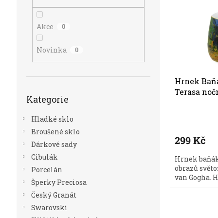
r
n
s
o
e
p
d
l
r
Akce
0
u
o
k
d
Novinka
0
t
u
ů
k
t
Hrnek Baňá
Přeskočit
ů
Terasa noč
Kategorie
kategorie
Hladké sklo
Broušené sklo
299 Kč
Dárkové sady
Cibulák
Hrnek baňák
obrazů svět
Porcelán
van Gogha. Hr
Šperky Preciosa
Český Granát
Swarovski