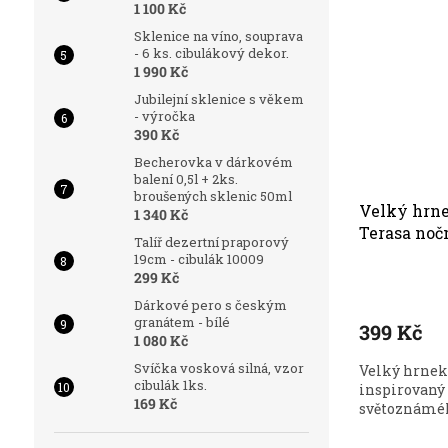
1 100 Kč
Sklenice na víno, souprava
- 6 ks. cibulákový dekor.
1 990 Kč
Jubilejní sklenice s věkem
- výročka
390 Kč
Becherovka v dárkovém
balení 0,5l + 2ks.
broušených sklenic 50ml
Velký hrne
1 340 Kč
Terasa noč
Talíř dezertní praporový
19cm - cibulák 10009
299 Kč
Dárkové pero s českým
granátem - bílé
399 Kč
1 080 Kč
Svíčka vosková silná, vzor
Velký hrnek 
cibulák 1ks.
inspirovaný
169 Kč
světoznáméh