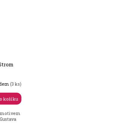
Strom
adem
(3 ks)
o košíku
s motivem
Gustava