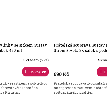
ylinky se sítkem Gustav
Přátelská souprava Gustav 
libek 430 ml
Strom života 2x šálek s po
na espresso 110ml
Skladem
(5 ks)
Skl
Do košíku
D
690 Kč
linky se sítkem a pokličkou
Přátelská souprava dvou šálků 
 obrazů světoznámého
na espresso s motivem z obraz
va Klimta....
světoznámého malíře...