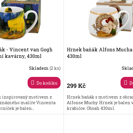
k - Vincent van Gogh
Hrnek baňák Alfons Mucha 
ní kavárny, 430ml
430ml
Skladem
(2 ks)
Skl
Do košíku
D
299 Kč
 inspirovaný motivem z
Hrnek baňák s motivem z obra
oznámého malíře Vincenta
Alfonse Muchy. Hrnek je balen 
níček je balen...
krabičce. Obsah 430ml.