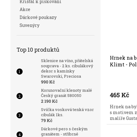
Křišťál k pískování
Akce
Dárkové poukazy
Suvenýry
Top 10 produktů
Hrnek na b
Sklenice na víno, přátelská
Klimt - Po
souprava - 2 ks. cibulákový
dekor s kamínky
Swarovski, Preciosa
990 Kč
Korunovační klenoty malé
465 Kč
Český granát 580050
2 190 Kč
Hrnek na by
Svíčka vosková tenká vzor
s motivem z
cibulák 1ks.
malíře Gusta
79 Kč
Dárkové pero s českým
granátem - stříbrné