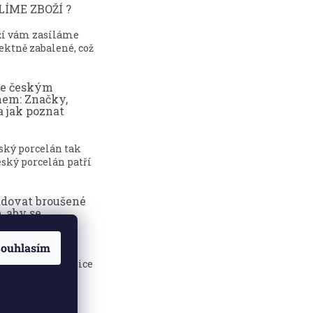
ÍME ZBOŽÍ ?
ží vám zasíláme
ektně zabalené, což
ce českým
nem: Značky,
a jak poznat
eský porcelán tak
ský porcelán patří
adovat broušené
, aby se
dily?
ouhlasím
sklenice jsou
 elegance, tradice
.