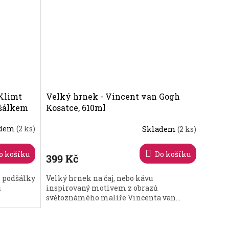
Klimt
Velký hrnek - Vincent van Gogh
dšálkem
Kosatce, 610ml
adem
(2 ks)
Skladem
(2 ks)
o košíku
Do košíku
399 Kč
s podšálky
Velký hrnek na čaj, nebo kávu
ů
inspirovaný motivem z obrazů
světoznámého malíře Vincenta van...