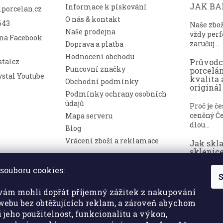
JAK BAL
Informace k pískování
lporcelan.cz
O nás & kontakt
643
Naše zbo
Naše prodejna
vždy perf
 na Facebook
zaručuj...
Doprava a platba
Hodnocení obchodu
talcz
Průvod
Puncovní značky
porcelá
stal Youtube
kvalita 
Obchodní podmínky
originál
Podmínky ochrany osobních
údajů
Proč je č
ceněný Če
Mapa serveru
dlou...
Blog
Vrácení zboží a reklamace
Jak skl
sklenice
nepoško
souboru cookies:
S
Broušené 
symbolem
ám mohli dopřát příjemný zážitek z nakupování
a luxusu. ..
ebu bez obtěžujících reklam, a zároveň abychom
i jeho použitelnost, funkcionalitu a výkon,