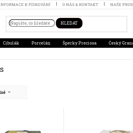
INFORMACE K PÍSKOVÁNÍ
O NÁS & KONTAKT
NAŠE PRO
HLEDAT
Cibulák
Porcelán
Šperky Preciosa
Český Gran
ts
dně
nější
žší
dávanější