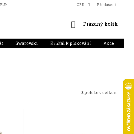
DEJNA
DOPRAVA A PLATBA
HODNOCENÍ OBCHODU
CZK
Přihlášení
NÁKUPNÍ
Prázdný košík
KOŠÍK
át
Swarovski
Křišťál k pískování
Akce
Dár
8
položek celkem