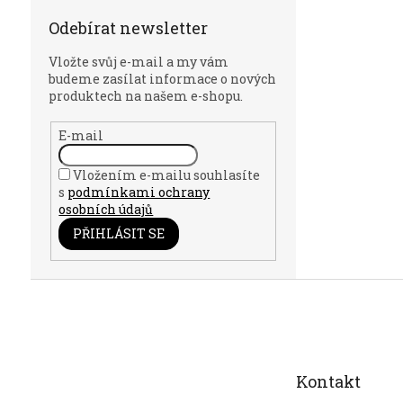
Odebírat newsletter
Vložte svůj e-mail a my vám
budeme zasílat informace o nových
produktech na našem e-shopu.
E-mail
Vložením e-mailu souhlasíte
s
podmínkami ochrany
osobních údajů
PŘIHLÁSIT SE
Z
á
p
a
t
Kontakt
í