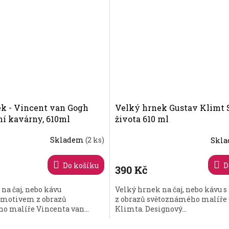
k - Vincent van Gogh
Velký hrnek Gustav Klimt 
ní kavárny, 610ml
života 610 ml
Skladem
(2 ks)
Skl
Do košíku
D
390 Kč
na čaj, nebo kávu
Velký hrnek na čaj, nebo kávu 
 motivem z obrazů
z obrazů světoznámého malíře 
o malíře Vincenta van...
Klimta. Designový...