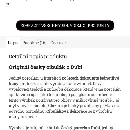
cm
ZOBRAZIT VŠECHNY SOUVISEJÍCÍ PRODUKTY
Popis
Podobné (16)
Diskuze
Detailní popis produktu
Originál český cibulák z Dubí
Jediný porcelán, u kterého
i po letech dokoupíte jednotlivé
kusy
, protože se stále vyrábí a bude vyrábět. Díky
vypalovací teplotě a způsobu dekorace, která je na porcelán
aplikována speciální technologií pod glazurou, můžete
tento výrobek používat pro ohřev v mikrovlnné troubě i jej
mýt v myčce nádobí. Glazura je tenký průhledný povlak na
povrchu porcelánu.
Cibuláková dekorace
se z výrobku
nikdy nesmyje.
Výrobek je originál cibulák
Český porcelán Dubí
, jediný