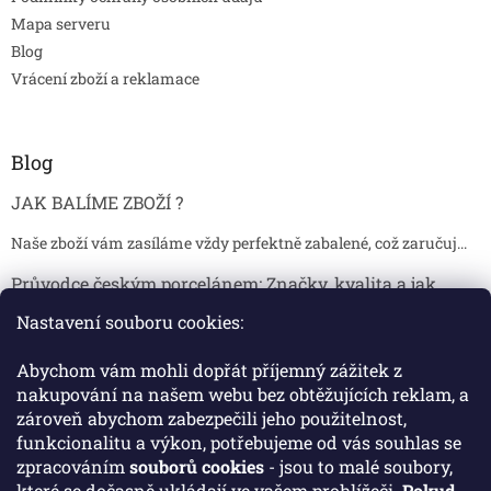
Mapa serveru
Blog
Vrácení zboží a reklamace
Blog
JAK BALÍME ZBOŽÍ ?
Naše zboží vám zasíláme vždy perfektně zabalené, což zaručuj...
Průvodce českým porcelánem: Značky, kvalita a jak
poznat originál
Nastavení souboru cookies:
Proč je český porcelán tak ceněný Český porcelán patří dlou...
Abychom vám mohli dopřát příjemný zážitek z
Jak skladovat broušené sklenice, aby se nepoškodily?
nakupování na našem webu bez obtěžujících reklam, a
zároveň abychom zabezpečili jeho použitelnost,
Broušené sklenice jsou symbolem elegance, tradice a luxusu. ...
funkcionalitu a výkon, potřebujeme od vás souhlas se
zpracováním
souborů cookies
- jsou to malé soubory,
které se dočasně ukládají ve vašem prohlížeči.
Pokud