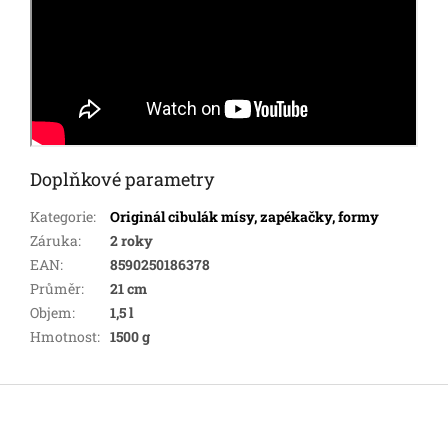
Doplňkové parametry
Kategorie
:
Originál cibulák mísy, zapékačky, formy
Záruka
:
2 roky
EAN
:
8590250186378
Průměr
:
21 cm
Objem
:
1,5 l
Hmotnost
:
1500 g
Z
á
p