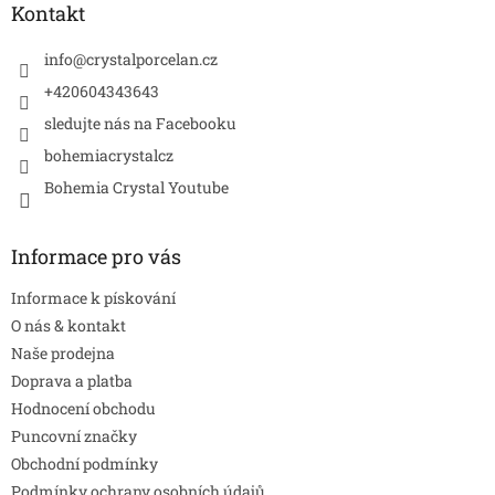
a
Kontakt
t
í
info
@
crystalporcelan.cz
+420604343643
sledujte nás na Facebooku
bohemiacrystalcz
Bohemia Crystal Youtube
Informace pro vás
Informace k pískování
O nás & kontakt
Naše prodejna
Doprava a platba
Hodnocení obchodu
Puncovní značky
Obchodní podmínky
Podmínky ochrany osobních údajů