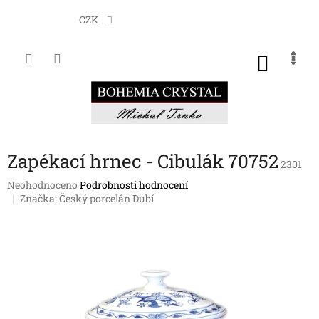
Přejít
na
CZK
obsah
NÁKU
KOŠÍK
Zapékací hrnec - Cibulák 70752
2301
Průměrné
Neohodnoceno
Podrobnosti hodnocení
hodnocení
Značka:
Český porcelán Dubí
produktu
je
0,0
z
5
hvězdiček.