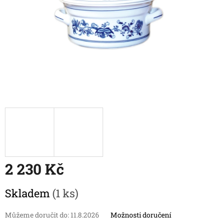
2 230 Kč
Měrná
Skladem
(1 ks)
cena:
Můžeme doručit do:
11.8.2026
Možnosti doručení