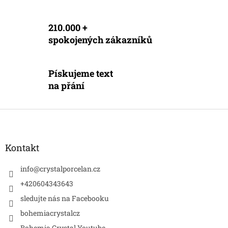
v
k
y
210.000 +
v
spokojených zákazníků
ý
p
i
s
Pískujeme text
u
na přání
Z
á
p
a
Kontakt
t
í
info
@
crystalporcelan.cz
+420604343643
sledujte nás na Facebooku
bohemiacrystalcz
Bohemia Crystal Youtube