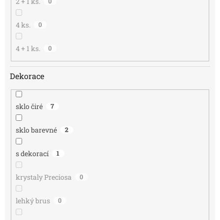
2 + 1 ks.
0
4 ks.
0
4 + 1 ks.
0
Dekorace
sklo čiré
7
sklo barevné
2
s dekorací
1
krystaly Preciosa
0
lehký brus
0