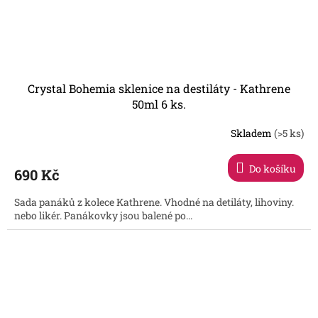
Crystal Bohemia sklenice na destiláty - Kathrene
50ml 6 ks.
Skladem
(>5 ks)
Průměrné
hodnocení
produktu
Do košíku
690 Kč
je
3,1
Sada panáků z kolece Kathrene. Vhodné na detiláty, lihoviny.
z
nebo likér. Panákovky jsou balené po...
5
hvězdiček.