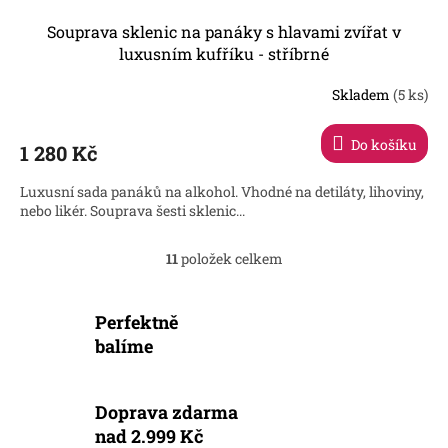
Souprava sklenic na panáky s hlavami zvířat v
luxusním kufříku - stříbrné
Skladem
(5 ks)
Průměrné
hodnocení
produktu
Do košíku
1 280 Kč
je
4,2
Luxusní sada panáků na alkohol. Vhodné na detiláty, lihoviny,
z
nebo likér. Souprava šesti sklenic...
5
hvězdiček.
11
položek celkem
O
v
l
Perfektně
á
d
balíme
a
c
í
Doprava zdarma
p
nad 2.999 Kč
r