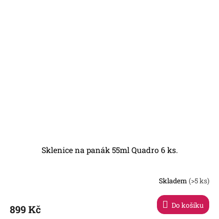
Sklenice na panák 55ml Quadro 6 ks.
Skladem
(>5 ks)
Průměrné
hodnocení
produktu
Do košíku
899 Kč
je