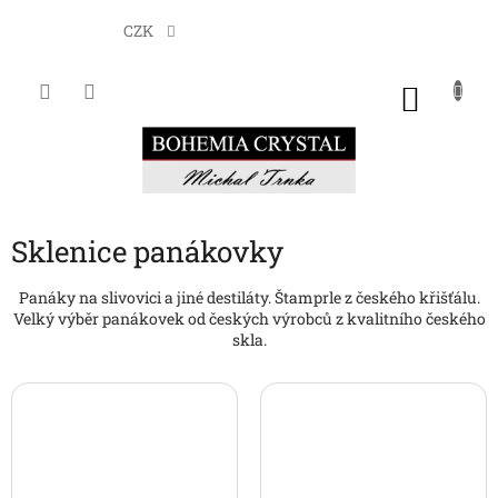
Přejít
na
CZK
obsah
NÁKU
KOŠÍK
Sklenice panákovky
Panáky na slivovici a jiné destiláty. Štamprle z českého křišťálu.
Velký výběr panákovek od českých výrobců z kvalitního českého
skla.