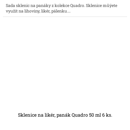
3,9
Sada sklenic na panáky z kolekce Quadro. Sklenice můýete
z
využít na lihoviny, likér, pálenku....
5
hvězdiček.
Sklenice na likér, panák Quadro 50 ml 6 ks.