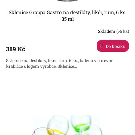
Sklenice Grappa Gastro na destiláty, likér, rum, 6 ks.
85 ml
Skladem
(>5 ks)
Průměrné
hodnocení
produktu
Do košíku
389 Kč
je
3,0
Sklenice na destiláty, likér, rum. 6 ks., baleno v barevné
z
krabičce s logem výrobce. Sklenice...
5
hvězdiček.