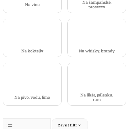
Na šampaňské,
Na víno
prosecco
Na koktejly
Na whisky, brandy
Na likér, pálenku,
Na pivo, vodu, limo
rum
Ř
Zavřít filtr
a