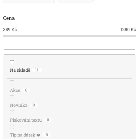
z
Abecedně
e
n
Cena
Nejlevnější
í
Nejdražší
389
Kč
1280
Kč
p
r
Nejprodávanější
o
d
u
k
Na skladě
11
t
ů
Akce
0
Novinka
0
Pískování textu
0
Tip na dárek ❤️
0