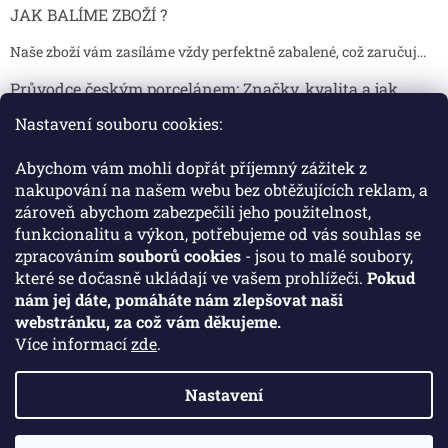
JAK BALÍME ZBOŽÍ ?
Naše zboží vám zasíláme vždy perfektně zabalené, což zaručuj...
Průvodce českým porcelánem: Značky, kvalita a jak
poznat originál
Nastavení souboru cookies:
Proč je český porcelán tak ceněný Český porcelán patří dlou...
Abychom vám mohli dopřát příjemný zážitek z
Jak skladovat broušené sklenice, aby se nepoškodily?
nakupování na našem webu bez obtěžujících reklam, a
zároveň abychom zabezpečili jeho použitelnost,
Broušené sklenice jsou symbolem elegance, tradice a luxusu. ...
funkcionalitu a výkon, potřebujeme od vás souhlas se
zpracováním
souborů cookies
- jsou to malé soubory,
které se dočasně ukládají ve vašem prohlížeči.
Pokud
Facebook
nám jej dáte, pomáháte nám zlepšovat naši
webstránku, za což vám děkujeme.
Více informací
zde
.
Nastavení
Vytvořil Shoptet