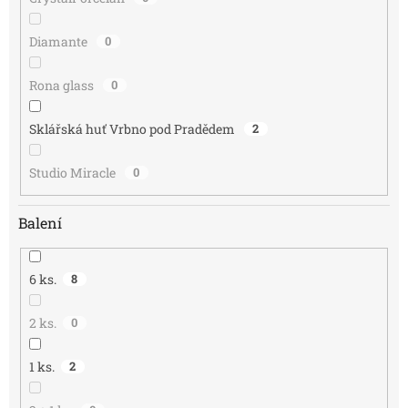
Diamante
0
Rona glass
0
Sklářská huť Vrbno pod Pradědem
2
Studio Miracle
0
Balení
6 ks.
8
2 ks.
0
1 ks.
2