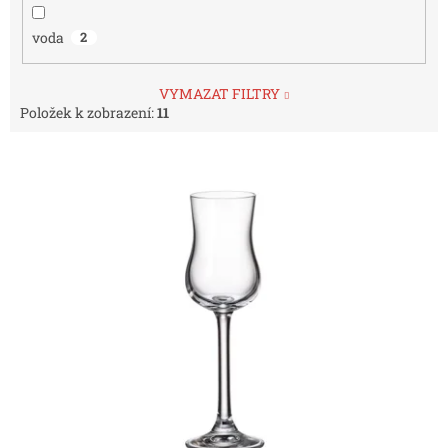
voda
2
VYMAZAT FILTRY
Položek k zobrazení:
11
V
ý
p
i
s
p
r
o
d
u
k
t
ů