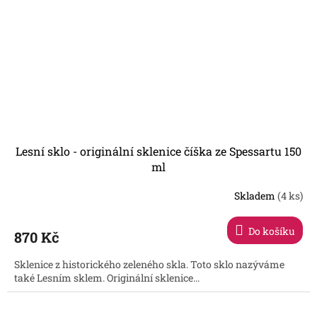
Lesní sklo - originální sklenice číška ze Spessartu 150
ml
Skladem
(4 ks)
Průměrné
hodnocení
produktu
Do košíku
870 Kč
je
5,0
Sklenice z historického zeleného skla. Toto sklo nazýváme
z
také Lesním sklem. Originální sklenice...
5
hvězdiček.