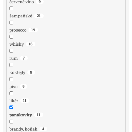
červené víno
9
šampaňské
21
prosecco
19
whisky
16
rum
7
koktejly
9
pivo
9
likér
11
panákovky
11
brandy, koňak
4