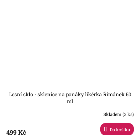
Lesní sklo - sklenice na panáky likérka Římánek 50
ml
Skladem
(3 ks)
Do košíku
499 Kč