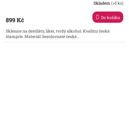
Skladem
(>5 ks)
Průměrné
hodnocení
produktu
Do košíku
899 Kč
je
5,0
Sklenice na destiláty, likér, tvrdý alkohol. Kvalitní česká
z
štamprle. Materiál: bezolovnaté české...
5
hvězdiček.