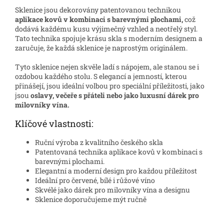
Sklenice jsou dekorovány patentovanou technikou
aplikace kovů v kombinaci s barevnými plochami,
což
dodává každému kusu výjimečný vzhled a neotřelý styl.
Tato technika spojuje krásu skla s moderním designem a
zaručuje, že každá sklenice je naprostým originálem.
Tyto sklenice nejen skvěle ladí s nápojem, ale stanou se i
ozdobou každého stolu. S elegancí a jemností, kterou
přinášejí, jsou ideální volbou pro speciální příležitosti, jako
jsou
oslavy, večeře s přáteli nebo jako luxusní dárek pro
milovníky vína.
Klíčové vlastnosti:
Ruční výroba z kvalitního českého skla
Patentovaná technika aplikace kovů v kombinaci s
barevnými plochami.
Elegantní a moderní design pro každou příležitost
Ideální pro červené, bílé i růžové víno
Skvélé jako dárek pro milovníky vína a designu
Sklenice doporučujeme mýt ručně