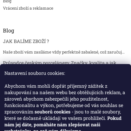
Blog
Vrácení zboží a reklamace
Blog
JAK BALÍME ZBOŽÍ ?
Naše zboží vám zasíláme vždy perfektně zabalené, což zaručuj...
Průvodce českým porcelánem: Značky, kvalita a jak
poznat originál
Nastavení souboru cookies:
Proč je český porcelán tak ceněný Český porcelán patří dlou...
Abychom vám mohli dopřát příjemný zážitek z
Jak skladovat broušené sklenice, aby se nepoškodily?
nakupování na našem webu bez obtěžujících reklam, a
zároveň abychom zabezpečili jeho použitelnost,
Broušené sklenice jsou symbolem elegance, tradice a luxusu. ...
funkcionalitu a výkon, potřebujeme od vás souhlas se
zpracováním
souborů cookies
- jsou to malé soubory,
které se dočasně ukládají ve vašem prohlížeči.
Pokud
Facebook
nám jej dáte, pomáháte nám zlepšovat naši
webstránku, za což vám děkujeme.