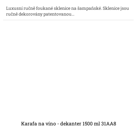
5,0
Luxusní ručně foukané sklenice na šampaňské. Sklenice jsou
z
ručně dekorovány patentovanou...
5
hvězdiček.
Karafa na víno - dekanter 1500 ml 31AA8