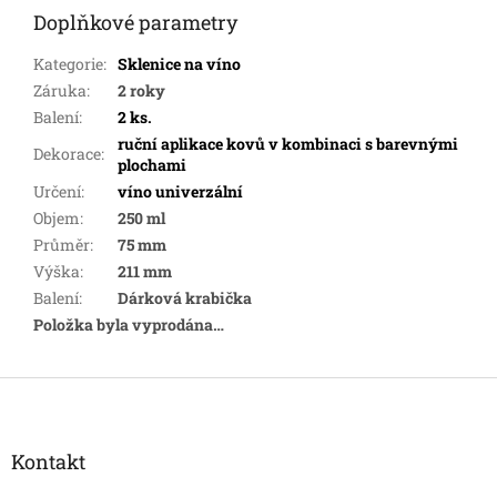
Doplňkové parametry
Kategorie
:
Sklenice na víno
Záruka
:
2 roky
Balení
:
2 ks.
ruční aplikace kovů v kombinaci s barevnými
Dekorace
:
plochami
Určení
:
víno univerzální
Objem
:
250 ml
Průměr
:
75 mm
Výška
:
211 mm
Balení
:
Dárková krabička
Položka byla vyprodána…
Z
á
p
a
Kontakt
t