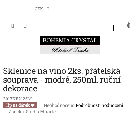
Přejít
na
CZK
obsah
NÁKU
KOŠÍK
Sklenice na víno 2ks. přátelská
souprava - modré, 250ml, ruční
dekorace
2017KE2125M
Průměrné
Neohodnoceno
Podrobnosti hodnocení
Tip na dárek ❤️
hodnocení
Značka:
Studio Miracle
produktu
je
0,0
z