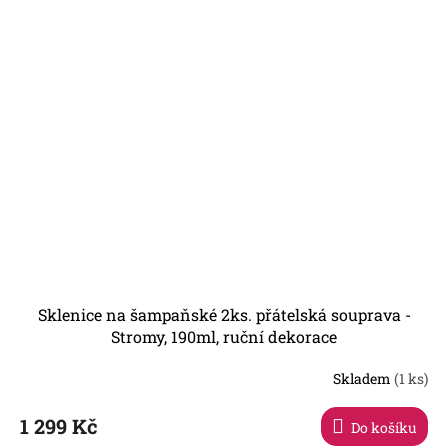
Sklenice na šampaňské 2ks. přátelská souprava -
Stromy, 190ml, ruční dekorace
Skladem
(1 ks)
Průměrné
hodnocení
produktu
1 299 Kč
Do košíku
je