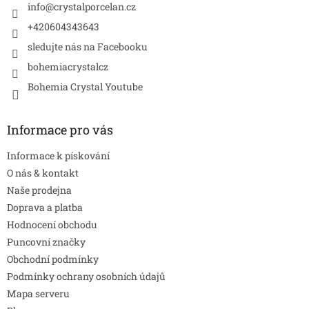
í
info
@
crystalporcelan.cz
+420604343643
sledujte nás na Facebooku
bohemiacrystalcz
Bohemia Crystal Youtube
Informace pro vás
Informace k pískování
O nás & kontakt
Naše prodejna
Doprava a platba
Hodnocení obchodu
Puncovní značky
Obchodní podmínky
Podmínky ochrany osobních údajů
Mapa serveru