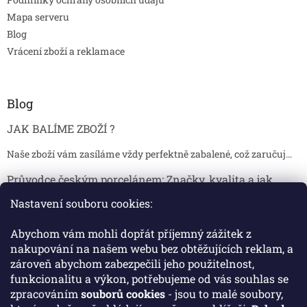
Mapa serveru
Blog
Vrácení zboží a reklamace
Blog
JAK BALÍME ZBOŽÍ ?
Naše zboží vám zasíláme vždy perfektně zabalené, což zaručuj...
Průvodce českým porcelánem: Značky, kvalita a jak
poznat originál
Nastavení souboru cookies:
Proč je český porcelán tak ceněný Český porcelán patří dlou...
Abychom vám mohli dopřát příjemný zážitek z
Jak skladovat broušené sklenice, aby se nepoškodily?
nakupování na našem webu bez obtěžujících reklam, a
zároveň abychom zabezpečili jeho použitelnost,
Broušené sklenice jsou symbolem elegance, tradice a luxusu. ...
funkcionalitu a výkon, potřebujeme od vás souhlas se
zpracováním
souborů cookies
- jsou to malé soubory,