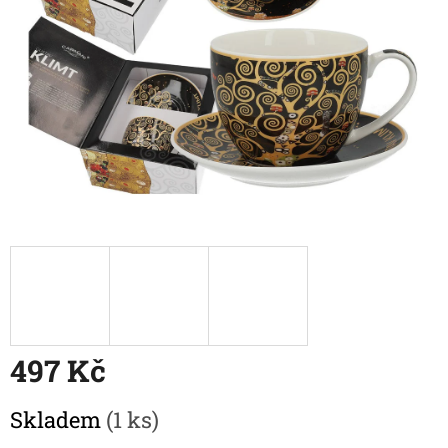
497 Kč
Měrná
Skladem
(1 ks)
cena: