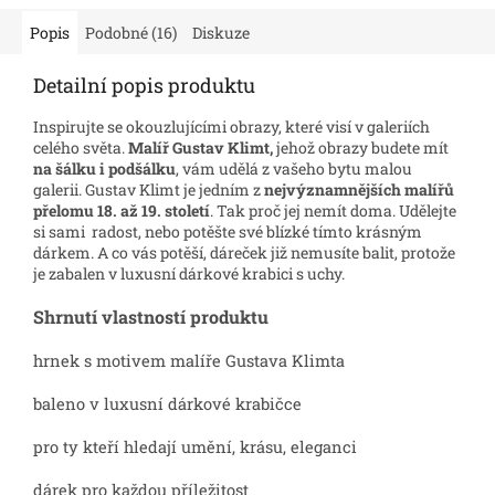
Popis
Podobné (16)
Diskuze
Detailní popis produktu
Inspirujte se okouzlujícími obrazy, které visí v galeriích
celého světa.
Malíř Gustav Klimt,
jehož obrazy budete mít
na šálku i podšálku
, vám udělá z vašeho bytu malou
galerii. Gustav Klimt je jedním z
nejvýznamnějších malířů
přelomu 18. až 19. století
. Tak proč jej nemít doma. Udělejte
si sami radost, nebo potěšte své blízké tímto krásným
dárkem. A co vás potěší, dáreček již nemusíte balit, protože
je zabalen v luxusní dárkové krabici s uchy.
Shrnutí vlastností produktu
hrnek s motivem malíře Gustava Klimta
baleno v luxusní dárkové krabičce
pro ty kteří hledají umění, krásu, eleganci
dárek pro každou příležitost