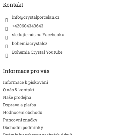
a
Kontakt
t
í
info
@
crystalporcelan.cz
+420604343643
sledujte nás na Facebooku
bohemiacrystalcz
Bohemia Crystal Youtube
Informace pro vás
Informace k pískování
O nás & kontakt
Naše prodejna
Doprava a platba
Hodnocení obchodu
Puncovní značky
Obchodní podmínky
Podmínky ochrany osobních údajů