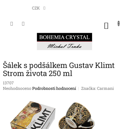
Přejít
na
CZK
obsah
NÁKU
KOŠÍK
Šálek s podšálkem Gustav Klimt
Strom života 250 ml
13707
Průměrné
Neohodnoceno
Podrobnosti hodnocení
Značka:
Carmani
hodnocení
produktu
je
0,0
z
5
hvězdiček.