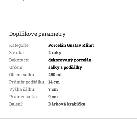
Doplňkové parametry
Kategorie
:
Porcelán Gustav Klimt
Záruka
:
2 roky
Dekorace
:
dekorovaný porcelán
Určení
:
šálky s podšálky
Objem šálku
:
250 ml
Průměr podšálku
:
14 cm
Výška šálku
:
7 cm
Průměr šálku
:
9 cm
Balení
:
Dárková krabička
Z
á
p