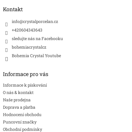
p
a
Kontakt
t
í
info
@
crystalporcelan.cz
+420604343643
sledujte nás na Facebooku
bohemiacrystalcz
Bohemia Crystal Youtube
Informace pro vás
Informace k pískování
O nás & kontakt
Naše prodejna
Doprava a platba
Hodnocení obchodu
Puncovní značky
Obchodní podmínky