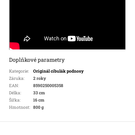
Doplňkové parametry
Kategorie
:
Originál cibulák podnosy
Záruka
:
2 roky
EAN
:
8590250005358
Délka
:
33 cm
Šířka
:
16 cm
Hmotnost
:
800 g
Z
á