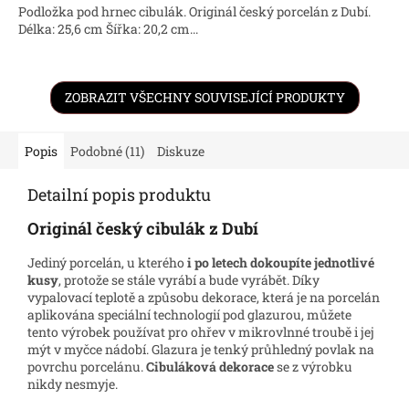
Podložka pod hrnec cibulák. Originál český porcelán z Dubí.
Délka: 25,6 cm Šířka: 20,2 cm...
ZOBRAZIT VŠECHNY SOUVISEJÍCÍ PRODUKTY
Popis
Podobné (11)
Diskuze
Detailní popis produktu
Originál český cibulák z Dubí
Jediný porcelán, u kterého
i po letech dokoupíte jednotlivé
kusy
, protože se stále vyrábí a bude vyrábět. Díky
vypalovací teplotě a způsobu dekorace, která je na porcelán
aplikována speciální technologií pod glazurou, můžete
tento výrobek používat pro ohřev v mikrovlnné troubě i jej
mýt v myčce nádobí. Glazura je tenký průhledný povlak na
povrchu porcelánu.
Cibuláková dekorace
se z výrobku
nikdy nesmyje.