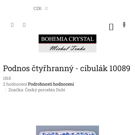
Přejít
na
CZK
obsah
NÁKU
KOŠÍK
Podnos čtyřhranný - cibulák 10089
1515
Průměrné
2 hodnocení
Podrobnosti hodnocení
hodnocení
Značka:
Český porcelán Dubí
produktu
je
3,0
z
5
hvězdiček.