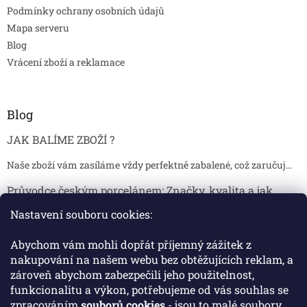
Podmínky ochrany osobních údajů
Mapa serveru
Blog
Vrácení zboží a reklamace
Blog
JAK BALÍME ZBOŽÍ ?
Naše zboží vám zasíláme vždy perfektně zabalené, což zaručuj...
Průvodce českým porcelánem: Značky, kvalita a jak
poznat originál
Nastavení souboru cookies:
Proč je český porcelán tak ceněný Český porcelán patří dlou...
Abychom vám mohli dopřát příjemný zážitek z
Jak skladovat broušené sklenice, aby se nepoškodily?
nakupování na našem webu bez obtěžujících reklam, a
zároveň abychom zabezpečili jeho použitelnost,
Broušené sklenice jsou symbolem elegance, tradice a luxusu. ...
funkcionalitu a výkon, potřebujeme od vás souhlas se
zpracováním
souborů cookies
- jsou to malé soubory,