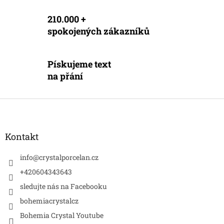
k
y
210.000 +
v
spokojených zákazníků
ý
p
i
s
Pískujeme text
u
na přání
Z
á
p
a
Kontakt
t
í
info
@
crystalporcelan.cz
+420604343643
sledujte nás na Facebooku
bohemiacrystalcz
Bohemia Crystal Youtube