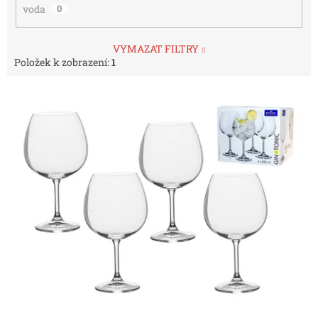
voda
0
VYMAZAT FILTRY
Položek k zobrazení:
1
V
ý
p
i
s
p
r
o
d
u
k
t
ů