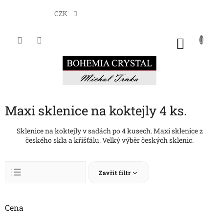
Přejít
na
CZK
obsah
NÁKU
KOŠÍK
Maxi sklenice na koktejly 4 ks.
Sklenice na koktejly v sadách po 4 kusech. Maxi sklenice z
českého skla a křišťálu. Velký výběr českých sklenic.
Ř
Zavřít filtr
a
z
Abecedně
e
n
Cena
Nejlevnější