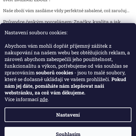
Naše zboží vám zasíláme vždy perfektně zabalené, což zaručuj...
Průvodce českým porcelánem: Značky, kvalita a jak
poznat originál
Nastavení souboru cookies:
Proč je český porcelán tak ceněný Český porcelán patří dlou...
Abychom vám mohli dopřát příjemný zážitek z
Jak skladovat broušené sklenice, aby se nepoškodily?
nakupování na našem webu bez obtěžujících reklam, a
zároveň abychom zabezpečili jeho použitelnost,
Broušené sklenice jsou symbolem elegance, tradice a luxusu. ...
funkcionalitu a výkon, potřebujeme od vás souhlas se
zpracováním
souborů cookies
- jsou to malé soubory,
které se dočasně ukládají ve vašem prohlížeči.
Pokud
Facebook
nám jej dáte, pomáháte nám zlepšovat naši
webstránku, za což vám děkujeme.
Více informací
zde
.
Nastavení
Vytvořil Shoptet
Souhlasím
Copyright 2026
Crystal Porcelan
. Všechna práva vyhrazena.