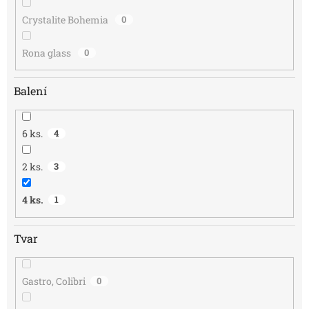
Crystalite Bohemia
0
Rona glass
0
Balení
6 ks.
4
2 ks.
3
4 ks.
1
Tvar
Gastro, Colibri
0