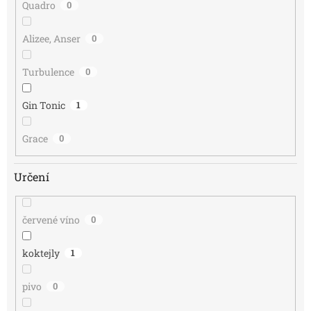
Quadro
0
Alizee, Anser
0
Turbulence
0
Gin Tonic
1
Grace
0
Určení
červené víno
0
koktejly
1
pivo
0