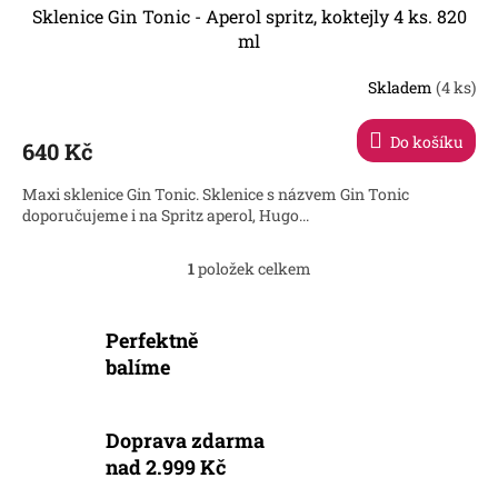
Sklenice Gin Tonic - Aperol spritz, koktejly 4 ks. 820
ml
Skladem
(4 ks)
Průměrné
hodnocení
produktu
Do košíku
640 Kč
je
5,0
Maxi sklenice Gin Tonic. Sklenice s názvem Gin Tonic
z
doporučujeme i na Spritz aperol, Hugo...
5
hvězdiček.
1
položek celkem
O
v
l
Perfektně
á
d
balíme
a
c
í
Doprava zdarma
p
nad 2.999 Kč
r
v