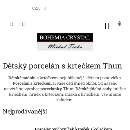
Přejít
na
CZK
obsah
NÁKU
KOŠÍK
Dětský porcelán s krtečkem Thun
Dětské nádobí s krtečkem
, nejoblíbenější dětská postavička.
Porcelán s krtečkem
si vaše děti ihned oblíbí. Od našeho
největšího výrobce
porcelánky Thun
.
Dětské jídelní sady
, talíře s
krtečkem, hrnek s krtečkem, miska s krtečkem, vše máme
skladem.
Nejprodávanější
Porcelánový hrníček krteček s kolečkem