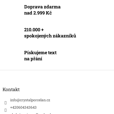
v
Doprava zdarma
k
y
nad 2.999 Kč
v
ý
p
210.000 +
i
spokojených zákazníků
s
u
Pískujeme text
na přání
Z
á
p
a
Kontakt
t
í
info
@
crystalporcelan.cz
+420604343643