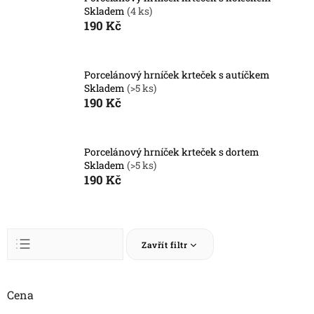
Skladem
(4 ks)
190 Kč
Porcelánový hrníček krteček s autíčkem
Skladem
(>5 ks)
190 Kč
Porcelánový hrníček krteček s dortem
Skladem
(>5 ks)
190 Kč
Ř
Zavřít filtr
a
z
Abecedně
e
n
Cena
Nejlevnější
í