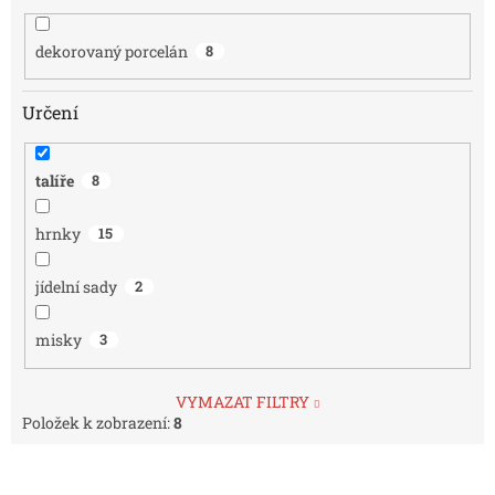
dekorovaný porcelán
8
Určení
talíře
8
hrnky
15
jídelní sady
2
misky
3
VYMAZAT FILTRY
Položek k zobrazení:
8
V