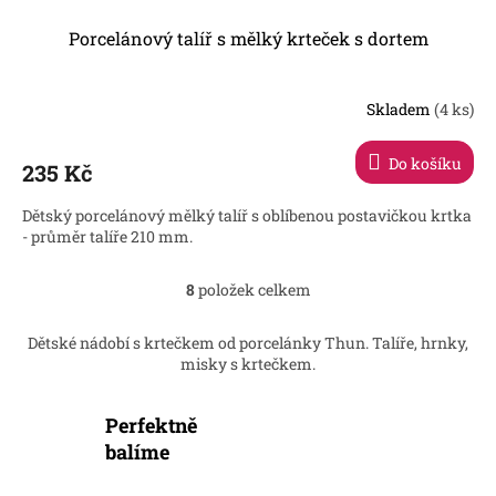
Porcelánový talíř s mělký krteček s dortem
Skladem
(4 ks)
Do košíku
235 Kč
Dětský porcelánový mělký talíř s oblíbenou postavičkou krtka
- průměr talíře 210 mm.
8
položek celkem
O
v
l
Dětské nádobí s krtečkem od porcelánky Thun. Talíře, hrnky,
á
misky s krtečkem.
d
a
c
Perfektně
í
balíme
p
r