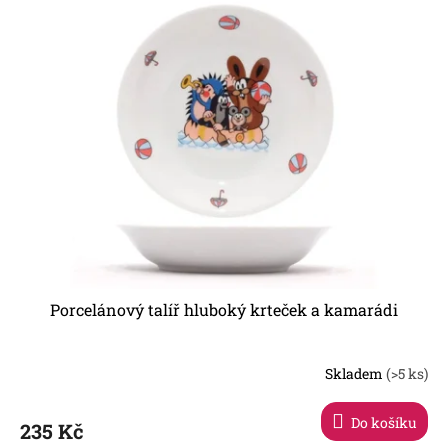
ý
p
i
s
p
r
o
d
u
k
t
ů
Porcelánový talíř hluboký krteček a kamarádi
Skladem
(>5 ks)
Průměrné
hodnocení
produktu
Do košíku
235 Kč
je