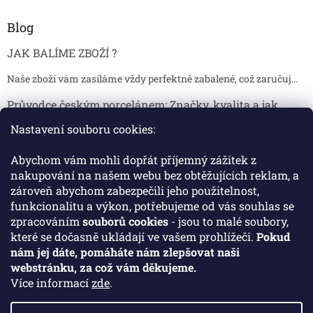
Blog
JAK BALÍME ZBOŽÍ ?
Naše zboží vám zasíláme vždy perfektně zabalené, což zaručuj...
Průvodce českým porcelánem: Značky, kvalita a jak
poznat originál
Nastavení souboru cookies:
Proč je český porcelán tak ceněný Český porcelán patří dlou...
Abychom vám mohli dopřát příjemný zážitek z
Jak skladovat broušené sklenice, aby se nepoškodily?
nakupování na našem webu bez obtěžujících reklam, a
zároveň abychom zabezpečili jeho použitelnost,
Broušené sklenice jsou symbolem elegance, tradice a luxusu. ...
funkcionalitu a výkon, potřebujeme od vás souhlas se
zpracováním
souborů cookies
- jsou to malé soubory,
které se dočasně ukládají ve vašem prohlížeči.
Pokud
Facebook
nám jej dáte, pomáháte nám zlepšovat naši
webstránku, za což vám děkujeme.
Více informací
zde
.